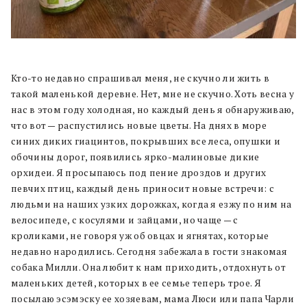
Кто-то недавно спрашивал меня, не скучно ли жить в
такой маленькой деревне. Нет, мне не скучно. Хоть весна у
нас в этом году холодная, но каждый день я обнаруживаю,
что вот — распустились новые цветы. На днях в море
синих диких гиацинтов, покрывших все леса, опушки и
обочины дорог, появились ярко-малиновые дикие
орхидеи. Я просыпаюсь под пение дроздов и других
певчих птиц, каждый день приносит новые встречи: с
людьми на наших узких дорожках, когда я езжу по ним на
велосипеде, с косулями и зайцами, но чаще — с
кроликами, не говоря уж об овцах и ягнятах, которые
недавно народились. Сегодня забежала в гости знакомая
собака Милли. Она любит к нам приходить, отдохнуть от
маленьких детей, которых в ее семье теперь трое. Я
посылаю эсэмэску ее хозяевам, мама Люси или папа Чарли