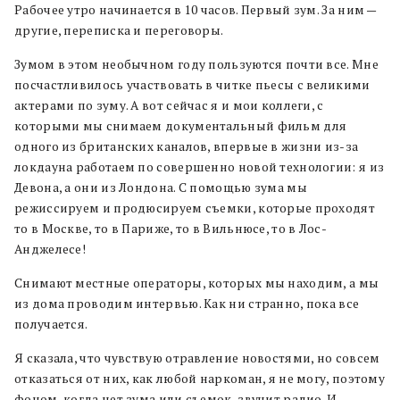
Рабочее утро начинается в 10 часов. Первый зум. За ним —
другие, переписка и переговоры.
Зумом в этом необычном году пользуются почти все. Мне
посчастливилось участвовать в читке пьесы с великими
актерами по зуму. А вот сейчас я и мои коллеги, с
которыми мы снимаем документальный фильм для
одного из британских каналов, впервые в жизни из-за
локдауна работаем по совершенно новой технологии: я из
Девона, а они из Лондона. С помощью зума мы
режиссируем и продюсируем съемки, которые проходят
то в Москве, то в Париже, то в Вильнюсе, то в Лос-
Анджелесе!
Снимают местные операторы, которых мы находим, а мы
из дома проводим интервью. Как ни странно, пока все
получается.
Я сказала, что чувствую отравление новостями, но совсем
отказаться от них, как любой наркоман, я не могу, поэтому
фоном, когда нет зума или съемок, звучит радио. И