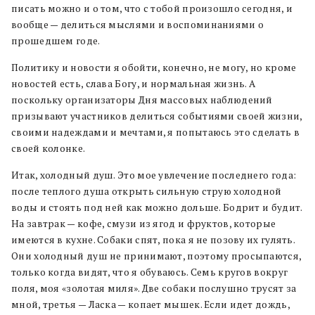
писать можно и о том, что с тобой произошло сегодня, и
вообще — делиться мыслями и воспоминаниями о
прошедшем годе.
Политику и новости я обойти, конечно, не могу, но кроме
новостей есть, слава Богу, и нормальная жизнь. А
поскольку организаторы Дня массовых наблюдений
призывают участников делиться событиями своей жизни,
своими надеждами и мечтами, я попытаюсь это сделать в
своей колонке.
Итак, холодный душ. Это мое увлечение последнего года:
после теплого душа открыть сильную струю холодной
воды и стоять под ней как можно дольше. Бодрит и будит.
На завтрак — кофе, смузи из ягод и фруктов, которые
имеются в кухне. Собаки спят, пока я не позову их гулять.
Они холодный душ не принимают, поэтому просыпаются,
только когда видят, что я обуваюсь. Семь кругов вокруг
поля, моя «золотая миля». Две собаки послушно трусят за
мной, третья — Ласка — копает мышек. Если идет дождь,