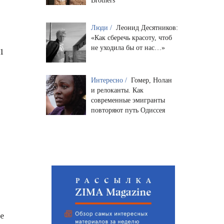
Brothers
Люди /
Леонид Десятников:
«Как сберечь красоту, чтоб
не уходила бы от нас…»
11
Интересно /
Гомер, Нолан
и релоканты. Как
современные эмигранты
повторяют путь Одиссея
е
е