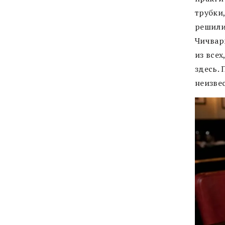
трубки
решили
Чичвар
из всех
здесь.
неизве