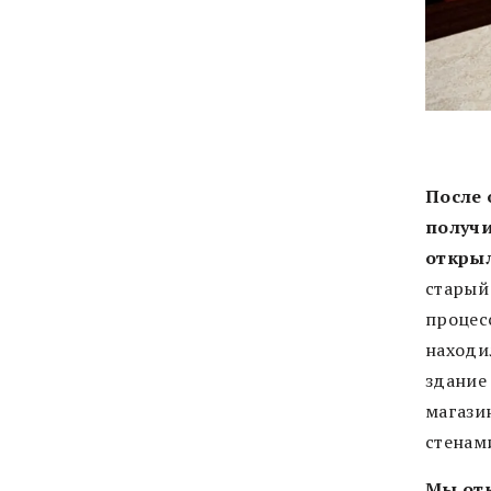
После 
получи
откры
старый
процес
находил
здание
магази
стенам
Мы отк