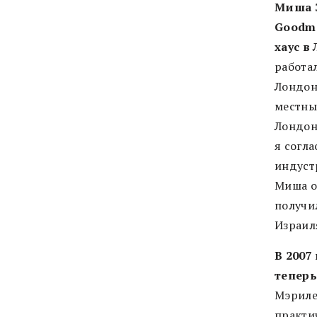
Миша З
Goodma
хаус в
работа
Лондон
местные
Лондоне
я согла
индустр
Миша о
получи
Израил
В 2007
теперь
Мэриле
практич