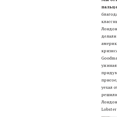
пальце
благод
классн
Лондон
делали
америк
кризис
Goodma
ужиная
придум
присое
уехал 
решили
Лондон
Lobster