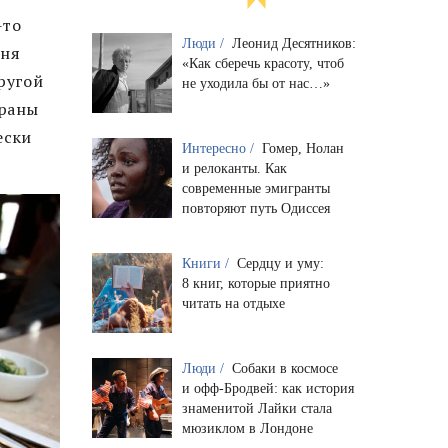
-то
Люди /
Леонид Десятников:
еня
«Как сберечь красоту, чтоб
ругой
не уходила бы от нас…»
ораны
ески
Интересно /
Гомер, Нолан
и релоканты. Как
современные эмигранты
повторяют путь Одиссея
Книги /
Сердцу и уму:
8 книг, которые приятно
читать на отдыхе
Люди /
Собаки в космосе
и офф-Бродвей: как история
знаменитой Лайки стала
мюзиклом в Лондоне