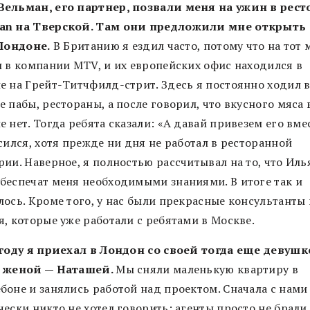
ельман, его партнер, позвали меня на ужин в рест
n на Тверской. Там они предложили мне открыть 
 Лондоне.
В Британию я ездил часто, потому что на тот
л в компании MTV, и их европейских офис находился в
е на Грейт-Титчфилд-стрит. Здесь я постоянно ходил 
 пабы, рестораны, а после говорил, что вкусного мяса 
 нет. Тогда ребята сказали: «А давай привезем его вме
сился, хотя прежде ни дня не работал в ресторанной
ии. Наверное, я полностью рассчитывал на то, что Иль
беспечат меня необходимыми знаниями. В итоге так и
лось. Кроме того, у нас были прекрасные консультанты 
я, которые уже работали с ребятами в Москве.
 году я приехал в Лондон со своей тогда еще девушк
 женой — Наташей.
Мы сняли маленькую квартиру в
боне и занялись работой над проектом. Сначала с нами
ески никто не хотел говорить: агенты просто не брали