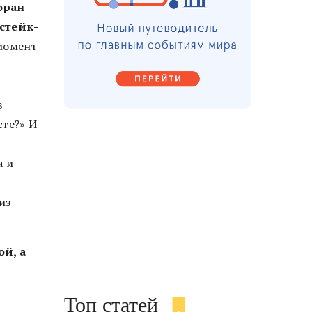
оран
стейк-
 момент
в
в
сте?» И
я и
из
ой, а
Топ статей