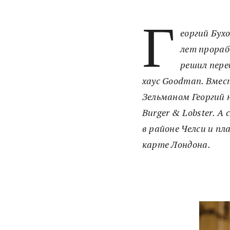
Г
еоргий Бух
лет прораб
решил пере
хаус Goodman. Вмес
Зельманом Георгий 
Burger & Lobster. А
в районе Челси и п
карте Лондона.