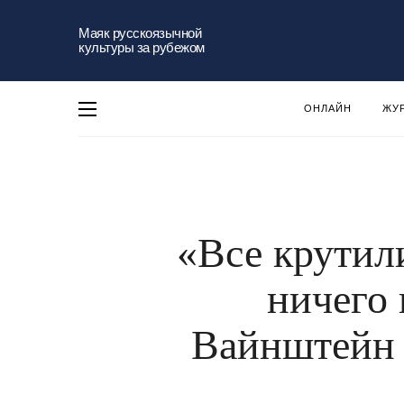
Маяк русскоязычной
культуры за рубежом
ОНЛАЙН
ЖУ
«Все крутили
ничего 
Вайнштейн 