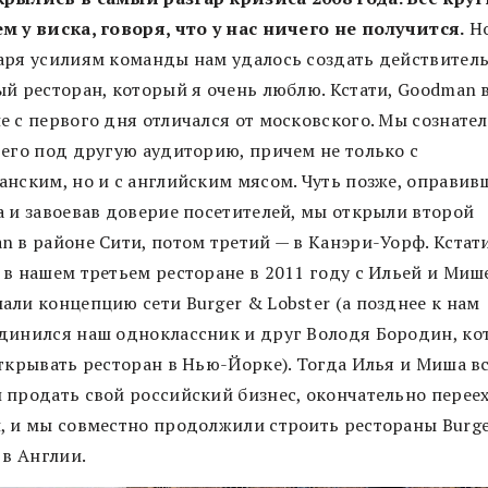
м у виска, говоря, что у нас ничего не получится.
Н
аря усилиям команды нам удалось создать действител
ый ресторан, который я очень люблю. Кстати, Goodman 
е с первого дня отличался от московского. Мы сознате
 его под другую аудиторию, причем не только с
анским, но и с английским мясом. Чуть позже, оправив
а и завоевав доверие посетителей, мы открыли второй
n в районе Сити, потом третий — в Канэри-Уорф. Кстати
 в нашем третьем ресторане в 2011 году с Ильей и Миш
али концепцию сети Burger & Lobster (а позднее к нам
динился наш одноклассник и друг Володя Бородин, к
открывать ресторан в Нью-Йорке). Тогда Илья и Миша в
 продать свой российский бизнес, окончательно переех
, и мы совместно продолжили строить рестораны Burg
 в Англии.