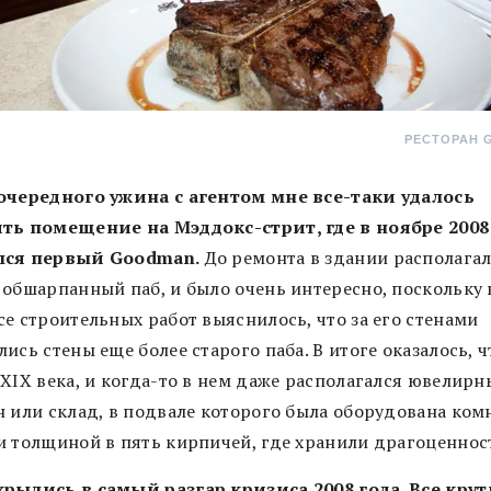
РЕСТОРАН 
очередного ужина с агентом мне все-таки удалось
ть помещение на Мэддокс-стрит, где в ноябре 2008
лся первый Goodman.
До ремонта в здании располага
 обшарпанный паб, и было очень интересно, поскольку 
се строительных работ выяснилось, что за его стенами
ись стены еще более старого паба. В итоге оказалось, ч
 XIX века, и когда-то в нем даже располагался ювелир
н или склад, в подвале которого была оборудована комн
и толщиной в пять кирпичей, где хранили драгоценнос
рылись в самый разгар кризиса 2008 года. Все кру