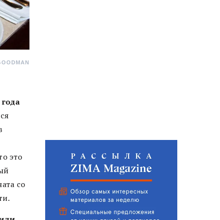
GOODMAN
 года
лся
в
то это
ный
ата со
ти.
тили