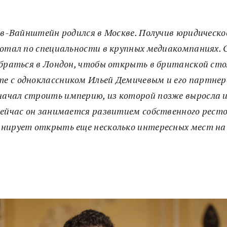
ов-Вайнштейн родился в Москве. Получив юридическое
отал по специальности в крупных медиакомпаниях. О
браться в Лондон, чтобы открыть в британской сто
те с одноклассником Ильей Демичевым и его партне
начал строить империю, из которой позже выросла и
 сейчас он занимается развитием собственного рест
ланирует открыть еще несколько интересных мест н