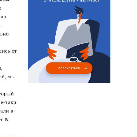
о
ьно
в
льно
шись от
,
ей, мы
оторый
се-таки
али в
er &