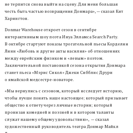
не терпится снова выйти на сцену. Для меня большая
честь быть частью возвращения Донмара», — сказал Кит
Харингтон.
Donmar Warehouse откроет сезон в сентябре
интерактивным шоу поэта Инуа Элламса Search Party.
В октябре стартуют показы трогательной пьесы Корделии
Линн «Любовь и другие акты насилия» об отношениях
между еврейским физиком и «левым» поэтом.
Заключительной постановкой сезона открытия Донмара
станет пьеса «Мэрис Сикол» Джеки Сибблис Друри
о ямайской медсестре-новаторе.
«Мы вернулись с сезоном, который исследует историю,
чтобы лучше понять наше настоящее; который призывает
общество к ответу через личные истории; который
пронизан комедией и поэзией и в котором таланты
служат нашему общему удовольствию», — сказал
художественный руководитель театра Донмар Майкл