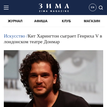
EN
ЖУРНАЛ
АФИША
КЛУБ
МАГАЗИН
Искусство /
Кит Харингтон сыграет Генриха V в
лондонском театре Донмар