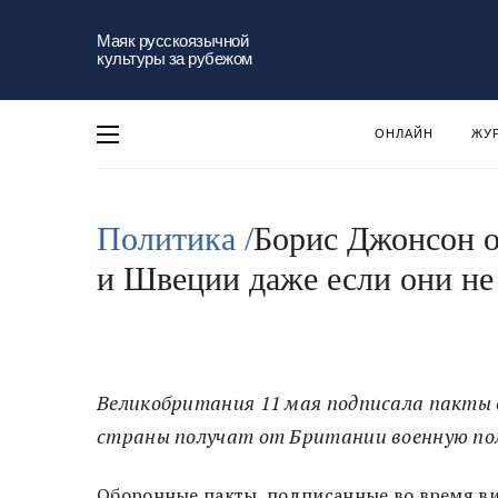
Маяк русскоязычной
культуры за рубежом
ОНЛАЙН
ЖУ
Политика /
Борис Джонсон 
и Швеции даже если они не
Великобритания 11 мая подписала пакты 
страны получат от Британии военную пом
Оборонные пакты, подписанные во время в