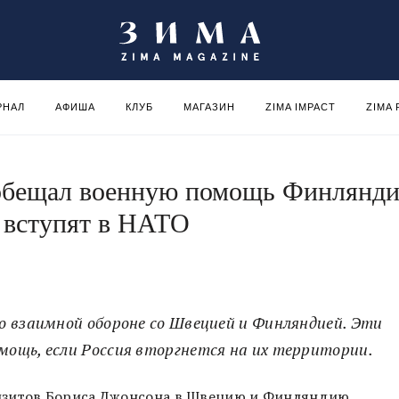
РНАЛ
АФИША
КЛУБ
МАГАЗИН
ZIMA IMPACT
ZIMA
обещал военную помощь Финлянд
 вступят в НАТО
о взаимной обороне со Швецией и Финляндией. Эти
ощь, если Россия вторгнется на их территории.
изитов Бориса Джонсона в Швецию и Финляндию,