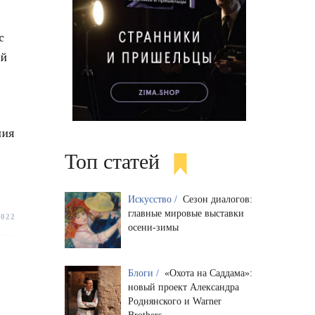
с
ой
ния
Топ статей
Искусство /
Сезон диалогов:
главные мировые выставки
2022
осени-зимы
Блоги /
«Охота на Саддама»:
новый проект Александра
Роднянского и Warner