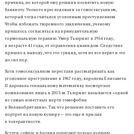
причина, по которой ему решили посвятить новую
банкноту. Ученого преследовали за гомосексуализм,
который тогда считался уголовным преступлением.
Чтобы избежать тюремного заключения, ученому
пришлось согласиться на принудительную
гормональную терапию. Умер Тьюринг в 1954 году,
в возрасте 41 года, от отравления цианидом. Следствие
пришло к выводу, что это суицид, хотя не все верят в это
до сих пор.
Хотя гомосексуализм перестали рассматривать как
уголовное преступление в 1967 году, королева Елизавета
II даровала гениальному математику посмертное
помилование лишь в 2013-м. Тьюринг называется «одной
из самых известных жертв гомофобии
в Великобритании». Так что решение поставить его
портрет на новую купюру — это еще и призыв
к толерантности.
Кстати, сейчас в Англии печатают только купюры,