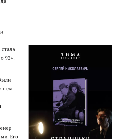
нда
 и
 стала
о 92».
 были
м шла
и
ренер
ми. Его