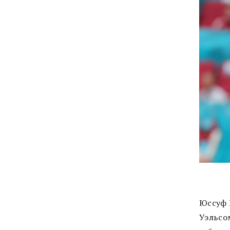
Юссуф 
Уэльсом