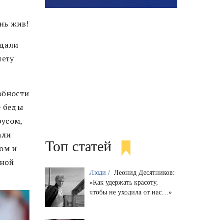
ень жив!
 дали
чету
обности
е беды
русом,
али
Топ статей
дом и
ьной
Люди /
Леонид Десятников:
«Как удержать красоту,
чтобы не уходила от нас…»