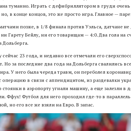
ана туманно. Играть с дефибриллятором в груди очень
 но, в конце концов, это же просто игра. Главное — пар
атчами позже, в 1/8 финала против Уэльса, датчане не
ни Гарету Бейлу, ни его товарищам — 4:0. Два гола на с
а Дольберга.
 сейчас 23 года, и недавно все отмечали его сверхспос
т. Но за последние два года на Дольберга свалились вс
ира. У него была череда травм, он переболел коронави
с операцию в связи с аппендицитом, из раздевалки укр
о стоянки в аэропорту угнали машину, а еще залезли в 
ли. Ффух! Футбол для него проходил где-то в параллел
ой, но его все же взяли на Евро. В запас.