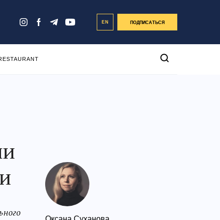
EN
ПОДПИСАТЬСЯ
 RESTAURANT
ии
ии
ьного
Оксана Суханова