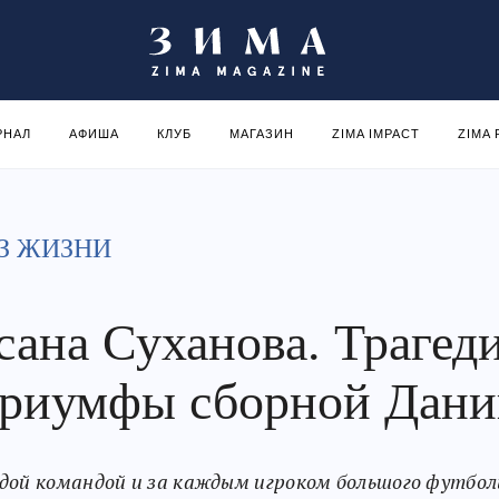
РНАЛ
АФИША
КЛУБ
МАГАЗИН
ZIMA IMPACT
ZIMA
З ЖИЗНИ
сана Суханова. Трагед
триумфы сборной Дан
дой командой и за каждым игроком большого футбол