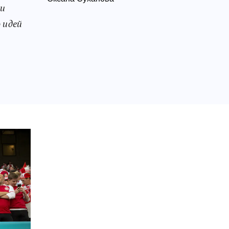
ии
 идей