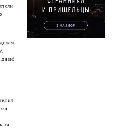
хотели
о
делам.
 А
ь дней!
агедия
ока
рачи