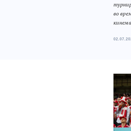
турнир
во вре
кинем
02.07.20