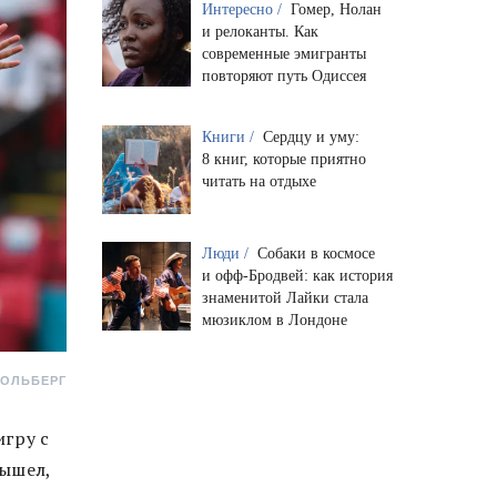
Интересно /
Гомер, Нолан
и релоканты. Как
современные эмигранты
повторяют путь Одиссея
Книги /
Сердцу и уму:
8 книг, которые приятно
читать на отдыхе
Люди /
Собаки в космосе
и офф-Бродвей: как история
знаменитой Лайки стала
мюзиклом в Лондоне
ДОЛЬБЕРГ
игру с
вышел,