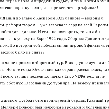
два первых гола и определил судьбу матча. Потом кома
ла еще парочку голов, и — привет, четвертьфинал!
я Дании во главе с Каспером Юльманном — молодым
ом-реформатором — уже завоевала сердца всей Европы
побеждать дальше. И если не повторить, то хотя бы
иться к успеху на Евро 1992 года. Сборная Дании тогда
ном. По истории той победы сняли игровой фильм «Лет
 можно было не снять?!
тогда не прошла отборочный тур. В их группе лучшими
вы. Но в те годы Югославия как страна рассыпалась, та
И всего за пару недель до начала Евро УЕФА решил не
ать сборную Югославии до турнира. На замену призвал
в датском футболе был неописуемый бардак. Главный т
 Меллер-Нильсен был нелюбим игроками и болельщика