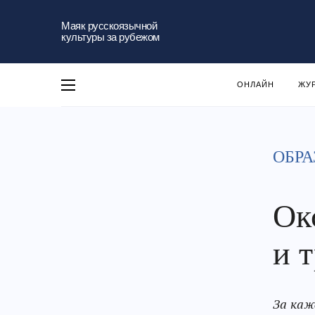
Маяк русскоязычной
культуры за рубежом
ОНЛАЙН
ЖУ
ОБРА
Ок
и 
За каж