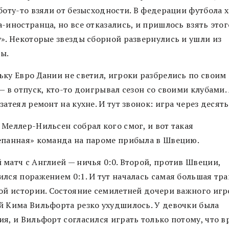
боту-то взяли от безысходности. В федерации футбола 
-иностранца, но все отказались, и пришлось взять этог
у». Некоторые звезды сборной развернулись и ушли из
ы.
ьку Евро Дании не светил, игроки разбрелись по своим 
— в отпуск, кто-то доигрывал сезон со своими клубами.
затеял ремонт на кухне. И тут звонок: игра через десят
 Меллер-Нильсен собрал кого смог, и вот такая
епанная» команда на пароме прибыла в Швецию.
 матч с Англией — ничья 0:0. Второй, против Швеции,
ился поражением 0:1. И тут началась самая большая тр
той истории. Состояние семилетней дочери важного игр
й Кима Вильфорта резко ухудшилось. У девочки была
ия, и Вильфорт согласился играть только потому, что в