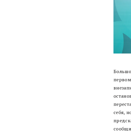
Большо
первом
внезапн
остано
переста
себя, н
предск
сообщи