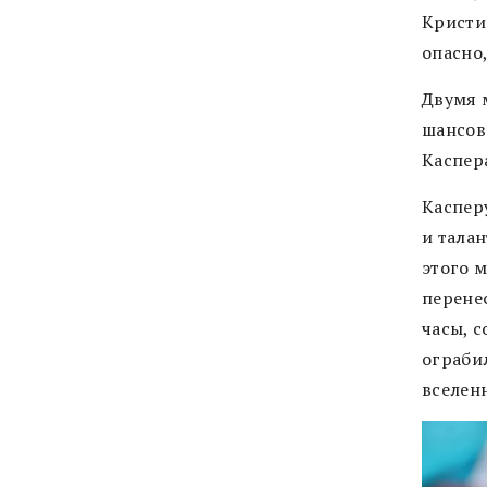
Кристи
опасно,
Двумя м
шансов 
Каспер
Касперу
и талан
этого м
перене
часы, с
ограби
вселенн