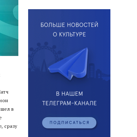
м
Матч
дион
ишел в
е
, сразу