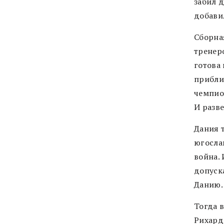
забил 
добави
Сборна
тренер
готова 
приблиз
чемпио
И разве
Дания 
югосла
война. 
допуск
Данию.
Тогда 
Рихард