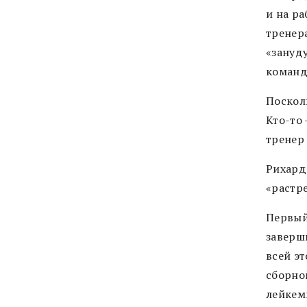
и на ра
тренера
«зануд
команд
Поскол
Кто-то 
тренер 
Рихард
«растр
Первый
заверш
всей э
сборно
лейкем