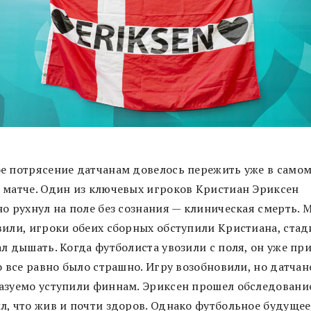
е потрясение датчанам довелось пережить уже в само
 матче. Один из ключевых игроков Кристиан Эриксен
о рухнул на поле без сознания — клиническая смерть. 
вили, игроки обеих сборных обступили Кристиана, ста
л дышать. Когда футболиста увозили с поля, он уже пр
о все равно было страшно. Игру возобновили, но датчан
азуемо уступили финнам. Эриксен прошел обследование
л, что жив и почти здоров. Однако футбольное будущее