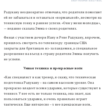
ANDY HOOPER /DAILY MAIL
Радукану неоднократно отмечала, что родители помогают
ей не забываться и оставаться «нормальной», несмотря на
теннисную гонку и ранние успехи. «Они у меня молодцы»,
— недавно сказала Эмма о своих родителях.
Финал с участием дочери Иану и Рене Радукану, впрочем,
пришлось смотреть по телевизору: границы США
закрыты для британцев из-за пандемии, а специальное
разрешение на въезд в страну родители Эммы получить
не успели.
Умная техника и прекрасные ноги
«Как специалист и как тренер, я скажу, что техническая
подготовка Радукану – на самом высоком уровне. Она
прекрасно владеет всеми ударами, которые существуют в
теннисе. У нее есть не только техника, она знает, как
пользоваться ударами, и очень правильно играет
тактически. Еще интересно – у нее прекрасные ноги,