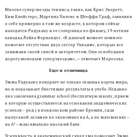
Многие суперзвезды тенниса, такие, как Крис Эверетт,
Ким Клейстерс, Мартина Хингис и Штеффи Граф, заявляли
о себе примерно в том же возрасте, в котором сейчас
находятся Радукану и ее соперница по финалу, 19-летняя
канадка Лейла Фернандес. «В данный момент немного
помогает отсутствие двух сестер Уильямс, которые все
зажимали своей силой и авторитетом. Они освободили
дорогу молодым суперзвездам», — отмечает Морозова.
Еще и отличница
Эмма Радукану покоряет не только главные корты мира,
но и показывает блестящие результаты в учебе. Недавно
она закончила grammar school (бесплатную школу, прием
в которую осуществляется на основании академических
успехов – ред.) в лондонском районе Бромли, сдав
выпускной экзамен по экономике на A, а по математике –
на A* – максимально высокий балл.
Усидчивость и академический склад ума помогают Эмме