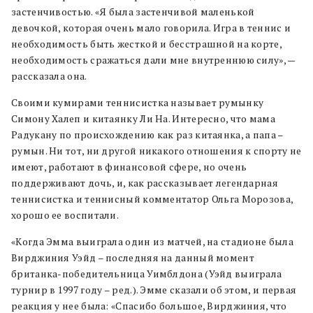
застенчивостью. «Я была застенчивой маленькой
девочкой, которая очень мало говорила. Игра в теннис и
необходимость быть жесткой и бесстрашной на корте,
необходимость сражаться дали мне внутреннюю силу», —
рассказала она.
Своими кумирами теннисистка называет румынку
Симону Халеп и китаянку Ли На. Интересно, что мама
Радукану по происхождению как раз китаянка, а папа –
румын. Ни тот, ни другой никакого отношения к спорту не
имеют, работают в финансовой сфере, но очень
поддерживают дочь, и, как рассказывает легендарная
теннисистка и теннисный комментатор Ольга Морозова,
хорошо ее воспитали.
«Когда Эмма выиграла один из матчей, на стадионе была
Вирджиния Уэйд – последняя на данный момент
британка-победительница Уимблдона (Уэйд выиграла
турнир в 1997 году – ред.). Эмме сказали об этом, и первая
реакция у нее была: «Спасибо большое, Вирджиния, что