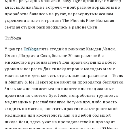
Кроме регулярных занятий, Easy Tiger организует мастер-
классы. Ближайшие встречи — ноябрьские воркшопы по
проработке балансов на руках, перевернутым асанам,
укреплению плеч и тренинг The Phoenix Flow. Большая
светлая студия расположилась в районе Сити.
TriYoga
У центра
TriYoga
пять студий в районах Камден, Челси,
Илинг, Шордич и Сохо, больше 20 направлений и
множество преподавателей для практикующих любого
уровня и возраста. Для тинейджеров и молодых мам с
маленькими детьми есть отдельные направления — Teens
и Mummy & Me. Некоторые занятия проводятся бесплатно.
Здесь можно записаться на пилатес или специальные
практики по системе Gyrotonic, попробовать групповую
медитацию и расслабляющую йогу-нидру, либо просто
сходить на массаж, посетить практики альтернативной
медицины или косметолога. Как и в любой большой
школе йоги, здесь учат на преподавателей и проводят
продвинутые тренинги. Начать можно с курса 200 Hours