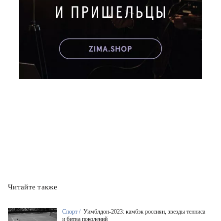
Читайте также
Спорт /
Уимблдон-2023: камбэк россиян, звезды тенниса
и битва поколений