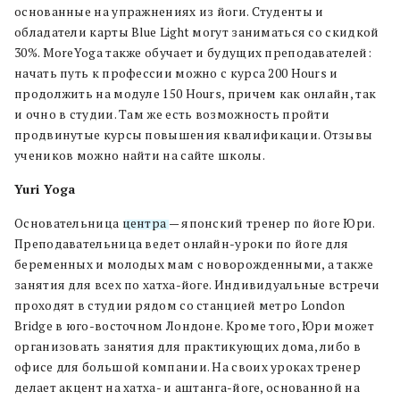
основанные на упражнениях из йоги. Студенты и
обладатели карты Blue Light могут заниматься со скидкой
30%. MoreYoga также обучает и будущих преподавателей:
начать путь к профессии можно с курса 200 Hours и
продолжить на модуле 150 Hours, причем как онлайн, так
и очно в студии. Там же есть возможность пройти
продвинутые курсы повышения квалификации. Отзывы
учеников можно найти на сайте школы.
Yuri Yoga
Основательница
центра
— японский тренер по йоге Юри.
Преподавательница ведет онлайн-уроки по йоге для
беременных и молодых мам с новорожденными, а также
занятия для всех по хатха-йоге. Индивидуальные встречи
проходят в студии рядом со станцией метро London
Bridge в юго-восточном Лондоне. Кроме того, Юри может
организовать занятия для практикующих дома, либо в
офисе для большой компании. На своих уроках тренер
делает акцент на хатха- и аштанга-йоге, основанной на