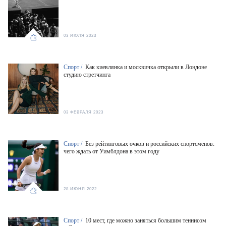
03 ИЮЛЯ 2023
Спорт /
Как киевлянка и москвичка открыли в Лондоне
студию стретчинга
03 ФЕВРАЛЯ 2023
Спорт /
Без рейтинговых очков и российских спортсменов:
чего ждать от Уимблдона в этом году
28 ИЮНЯ 2022
Спорт /
10 мест, где можно заняться большим теннисом