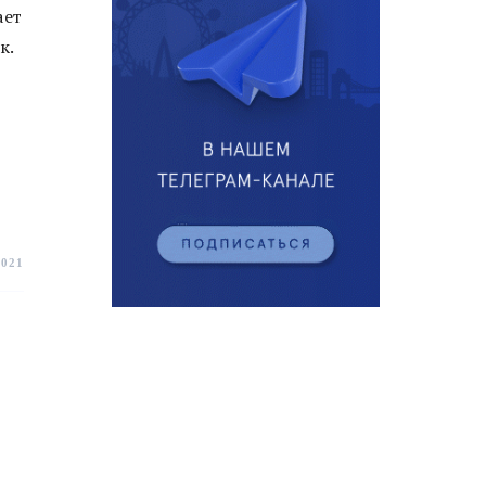
ает
к.
2021