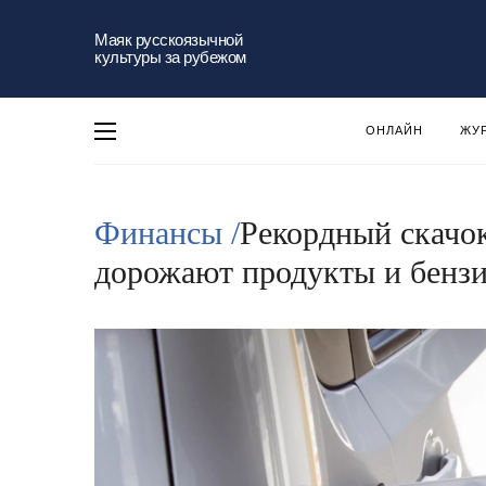
Маяк русскоязычной
культуры за рубежом
ОНЛАЙН
ЖУ
Финансы /
Рекордный скачок
дорожают продукты и бенз