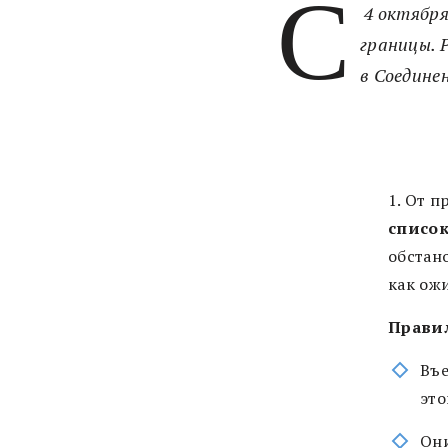
С
4 октября
границы. 
в Соедине
1. От 
списо
обстано
как ожи
Правил
Въе
это
Они