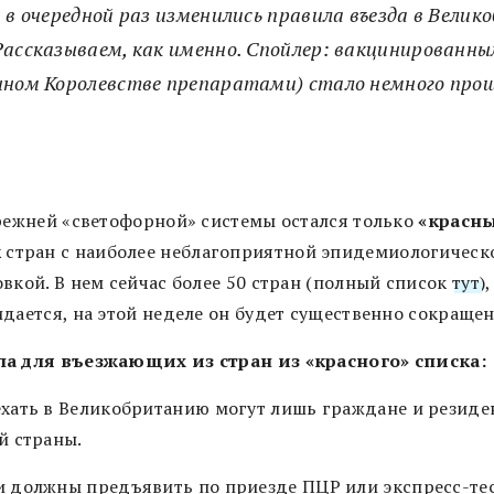
 в очередной раз изменились правила въезда в Вели
Рассказываем, как именно. Спойлер: вакцинированн
нном Королевстве препаратами) стало немного прощ
прежней «светофорной» системы остался только
«красн
к
стран с наиболее неблагоприятной эпидемиологическ
вкой. В нем сейчас более 50 стран (полный список
тут
)
дается, на этой неделе он будет существенно сокращен
а для въезжающих из стран из «красного» списка:
хать в Великобританию могут лишь граждане и резиде
й страны.
 должны предъявить по приезде ПЦР или экспресс-тес