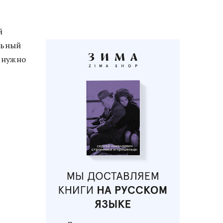
й
льный
т нужно