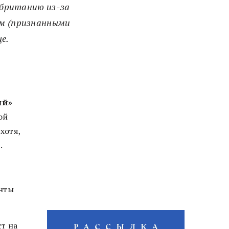
кобританию из-за
ым (признанными
е.
ый»
ой
, хотя,
.
нты
т на