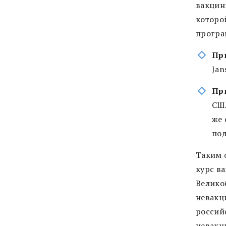
вакцин
которо
програ
Пр
Jan
Пр
США
же 
по
Таким 
курс в
Велико
невакц
россий
невакц