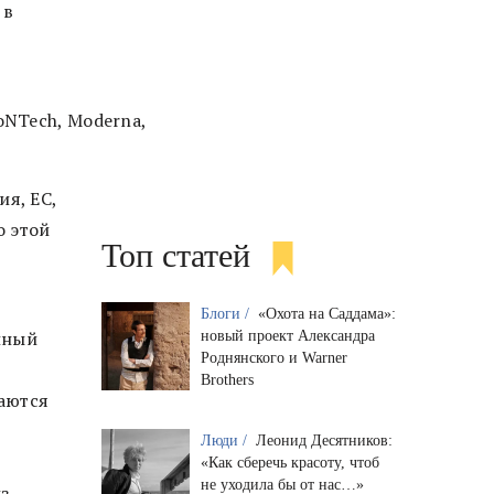
, в
BioNTech, Moderna,
ия, ЕС,
о этой
Топ статей
Блоги /
«Охота на Саддама»:
лный
новый проект Александра
Роднянского и Warner
Brothers
аются
Люди /
Леонид Десятников:
«Как сберечь красоту, чтоб
не уходила бы от нас…»
з