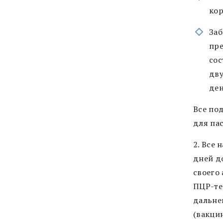
кор
Заб
пре
сос
дву
ден
Все по
для па
2. Все
дней д
своего
ПЦР-тес
дальне
(вакци