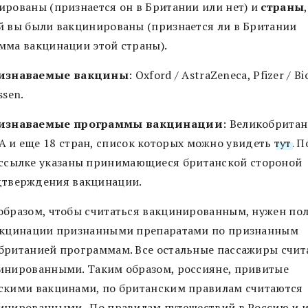
ированы (признается он в Британии или нет) и
страны
й вы были вакцинированы (признается ли в Британии
мма вакцинации этой страны).
изнаваемые вакцины
: Oxford / AstraZeneca, Pfizer / 
ssen.
изнаваемые программы вакцинации
: Великобритан
 и еще 18 стран, список которых можно увидеть
тут
. П
ссылке указаны принимающиеся британской стороной
дтверждения вакцинации.
образом, чтобы считаться вакцинированным, нужен по
акцинации признанными препаратами по признанным
британией программам. Все остальные пассажиры счит
инированными. Таким образом, россияне, привитые
скими вакцинами, по британским правилам считаются
инированными . По правилам путешествий в Россию и и