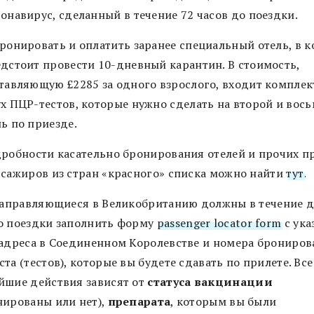
онавирус, сделанный в течение 72 часов до поездки.
ронировать и оплатить заранее специальный отель, в 
дстоит провести 10-дневный карантин. В стоимость,
тавляющую £2285 за одного взрослого, входит комплек
х ПЦР-тестов, которые нужно сделать на второй и вос
ь по приезде.
дробности касательно бронирования отелей и прочих п
ссажиров из стран «красного» списка можно найти
тут
.
 направляющиеся в Великобританию должны в течение д
о поездки заполнить форму
passenger locator form
с ука
 адреса в Соединенном Королевстве и номера брониров
та (тестов), которые вы будете сдавать по прилете. Все
йшие действия зависят от
статуса вакцинации
нированы или нет),
препарата
, которым вы были