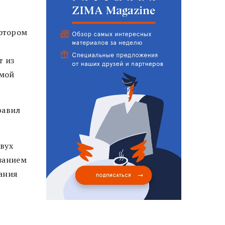
котором
т из
ьмой
равил
вух
занием
ания