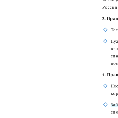
России
3. Пра
Тес
Ну
вто
сда
пос
4.
Прав
Нео
кор
За
сде