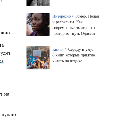
Интересно /
Гомер, Нолан
и релоканты. Как
современные эмигранты
ужно
повторяют путь Одиссея
на
Книги /
Сердцу и уму:
будет
8 книг, которые приятно
ка
читать на отдыхе
т на
е нужно