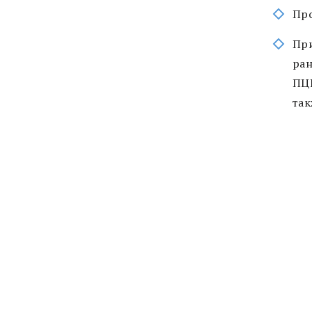
Про
При
ран
ПЦР
так