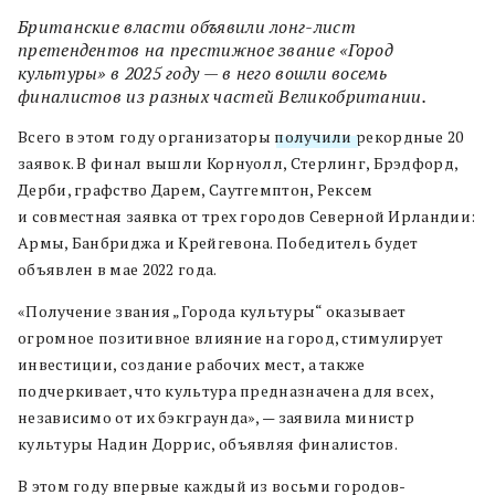
Британские власти объявили лонг-лист
претендентов на престижное звание «Город
культуры» в 2025 году — в него вошли восемь
финалистов из разных частей Великобритании.
Всего в этом году организаторы
получили
рекордные 20
заявок. В финал вышли Корнуолл, Стерлинг, Брэдфорд,
Дерби, графство Дарем, Саутгемптон, Рексем
и совместная заявка от трех городов Северной Ирландии:
Армы, Банбриджа и Крейгевона. Победитель будет
объявлен в мае 2022 года.
«Получение звания „Города культуры“ оказывает
огромное позитивное влияние на город, стимулирует
инвестиции, создание рабочих мест, а также
подчеркивает, что культура предназначена для всех,
независимо от их бэкграунда», — заявила министр
культуры Надин Доррис, объявляя финалистов.
В этом году впервые каждый из восьми городов-