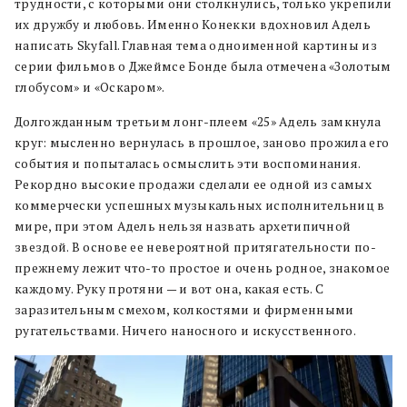
трудности, с которыми они столкнулись, только укрепили
их дружбу и любовь. Именно Конекки вдохновил Адель
написать Skyfall. Главная тема одноименной картины из
серии фильмов о Джеймсе Бонде была отмечена «Золотым
глобусом» и «Оскаром».
Долгожданным третьим лонг-плеем «25» Адель замкнула
круг: мысленно вернулась в прошлое, заново прожила его
события и попыталась осмыслить эти воспоминания.
Рекордно высокие продажи сделали ее одной из самых
коммерчески успешных музыкальных исполнительниц в
мире, при этом Адель нельзя назвать архетипичной
звездой. В основе ее невероятной притягательности по-
прежнему лежит что-то простое и очень родное, знакомое
каждому. Руку протяни — и вот она, какая есть. С
заразительным смехом, колкостями и фирменными
ругательствами. Ничего наносного и искусственного.