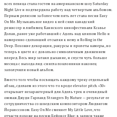
всех певица стала гостем на американском шоу Saturday
Night Live и подтвердила работу над четвертым альбомом.
Первым релизом за более чем пять лет стала песня Easy
On Me. Музыкальное видео к ней снял канадский
режиссер и любимец Каннского кинофестиваля Ксавье
Долан, ранее уже работавший с Адель над клипом Hello и
намеренно сделавший отсылки к нему и Rolling in the
Deep. Похожие декорации, ракурсы и пролеты камеры, но
теперь в цвете и с довольно символичным движением
вперед. Весь мир затаил дыхание, и спустя чуть больше
месяца с выхода лид-сингла поклонники наконец
заполучили новый альбом.
Вместо того чтобы посвящать каждому треку отдельный
абзац, сделаем из этого что-то вроде elevator pitch. «30»
открывает нехарактерный для Адель трек и очевидный
оммаж Джуди Гарланд Strangers By Nature — результат ее
сотрудничества со шведским композитором Людвигом
Йоранссоном. Easy On Me сменяет My Little Love, что
отчасти похоже на песню Бейонсе Blue: в записи также