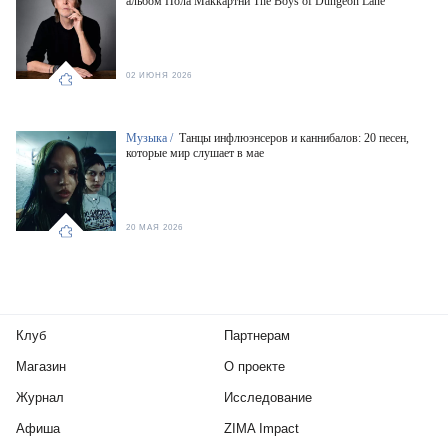
альбом Пола Маккартни The Boys of Dungeon Lane
02 ИЮНЯ 2026
Музыка /
Танцы инфлюэнсеров и каннибалов: 20 песен,
которые мир слушает в мае
20 МАЯ 2026
Клуб
Партнерам
Магазин
О проекте
Журнал
Исследование
Афиша
ZIMA Impact