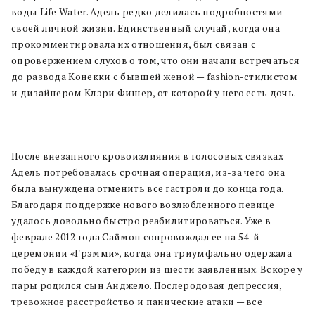
воды Life Water. Адель редко делилась подробностями
своей личной жизни. Единственный случай, когда она
прокомментировала их отношения, был связан с
опровержением слухов о том, что они начали встречаться
до развода Конекки с бывшей женой — fashion-стилистом
и дизайнером Клэри Фишер, от которой у него есть дочь.
После внезапного кровоизлияния в голосовых связках
Адель потребовалась срочная операция, из-за чего она
была вынуждена отменить все гастроли до конца года.
Благодаря поддержке нового возлюбленного певице
удалось довольно быстро реабилитироваться. Уже в
феврале 2012 года Саймон сопровождал ее на 54-й
церемонии «Грэмми», когда она триумфально одержала
победу в каждой категории из шести заявленных. Вскоре у
пары родился сын Анджело. Послеродовая депрессия,
тревожное расстройство и панические атаки — все