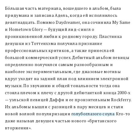
Бóльшая часть материала, вошедшего в альбом, была
придумана и записана Адель, когда ей исполнилось
девятнадцать. Помимо Daydreamer, она сочинила My Same
и Hometown Glory — будущий лид-сингл о
проникновенной любви к родному городу. Пластинка
девушки из Тоттенхэма получила признание
профессиональных критиков, а также принесла ей
большой коммерческий успех. Дебютный альбом певицы
определенно получился самым разнообразным и
наиболее экспериментальным, где джазовые мотивы
вдруг уходят на задний план под влиянием электронной
музыки. По звучанию и общей тональности тогда она
стояла плечом к плечу с другой дебютанткой конца 2000-х
— уэльской певицей Даффи и ее пронзительным Rockferry.
Их альбомы вышли с разницей в пару месяцев и стали
новой волной популяризации
голубоглазого соула
. Кто-то
даже называл девушек частью нового «британского
вторжения».