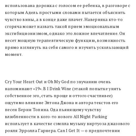
использована дорожка с голосом ее ребенка, в разговоре с
которым Адель простыми словами пытается объяснить
чувство вины, а в конце даже плачет. Наверняка кто-то
сгоряча может назвать такой прием эмоциональным
эксгибиционизмом, однако это ложное впечатление. Он
несет мощную терапевтическую функцию, возможность
прямо взглянуть на себя самого и изучить ускользающий
момент.
Cry Your Heart Out и Oh My God по звучанию очень
напоминают «19». В I Drink Wine (этакой попытке унять
собственное эго, стать проще и оттого счастливее)
ощутимо влияние Элтона Джона и автора текстов его
песен Берни Топина. Ода пьянящему чувству
влюбленности в кого-то нового All Night Parking
использует в качестве сэмпла музыку виртуоза джазового
рояля Эрролла Гарнера. Can I Get It — о предпочтении