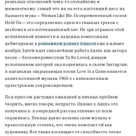
реальных отношений чему-то случайному и
мимолетному; самый что ни на есть настоящий дисс на
бывшего мужа — Woman Like Me. Осовремененный госпел
Hold On — это определенно один из главных треков с
альбома и его потенциальный хит. Не зря отрывок этой
исполненной нежности и надежды композиции
дебютировал в
рекламном ролике Amazon
еще в начале
ноября. Затем идет сильнейшая работа Адель как автора
песен — бескомпромиссная To Be Loved, живым
исполнением которой она поделилась в своем Instagram.
А идеальная закрывающая песня Love Is a Game является
квинтэссенцией музыки 1960-х с великолепным
оркестровым сопровождением.
Под прессом растущих ожиданий и личных проблем
творить, мягко говоря, непросто. Однако у Адель это
получилось: в очередной раз она отлично со всем
справилась. Певица давно возвела свою музыку в
превосходную степень, что очень помогает ей как
художнику. Все также восхищает ее способность точно