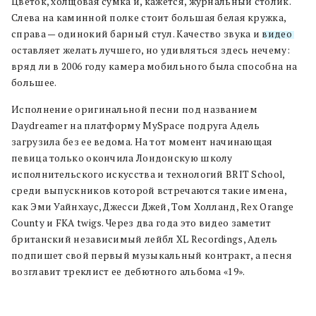
Цветок, холщовая сумка и, кажется, журнальный столик.
Слева на каминной полке стоит большая белая кружка,
справа — одинокий барный стул. Качество звука и
видео
оставляет желать лучшего, но удивляться здесь нечему:
вряд ли в 2006 году камера мобильного была способна на
большее.
Исполнение оригинальной песни под названием
Daydreamer на платформу MySpace подруга Адель
загрузила без ее ведома. На тот момент начинающая
певица только окончила Лондонскую школу
исполнительского искусства и технологий BRIT School,
среди выпускников которой встречаются такие имена,
как Эми Уайнхаус, Джесси Джей, Том Холланд, Rex Orange
County и FKA twigs. Через два года это видео заметит
британский независимый лейбл XL Recordings, Адель
подпишет свой первый музыкальный контракт, а песня
возглавит треклист ее дебютного альбома «19».