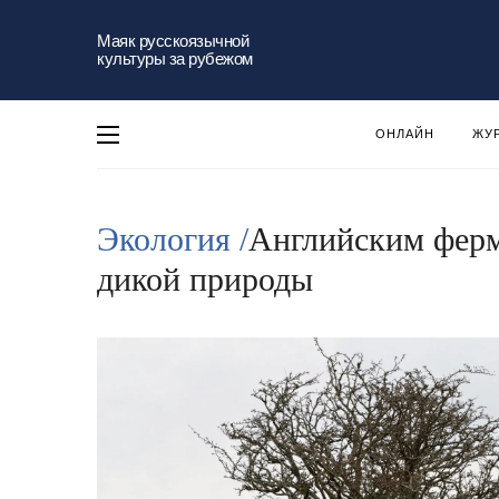
Маяк русскоязычной
культуры за рубежом
ОНЛАЙН
ЖУ
Экология /
Английским ферм
дикой природы