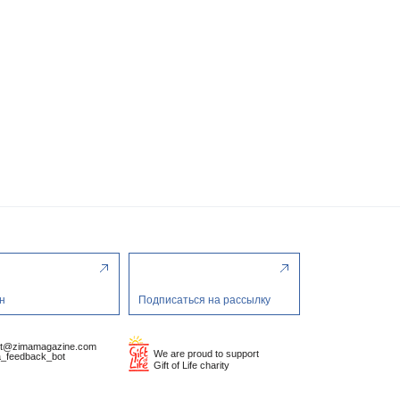
н
Подписаться на рассылку
ct@zimamagazine.com
We are proud to support
_feedback_bot
Gift of Life charity