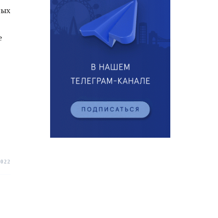
ных
е
2022