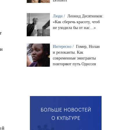
Brothers
Люди /
Леонид Десятников:
«Как сберечь красоту, чтоб
не уходила бы от нас…»
т
Интересно /
Гомер, Нолан
ки
и релоканты. Как
современные эмигранты
повторяют путь Одиссея
ой