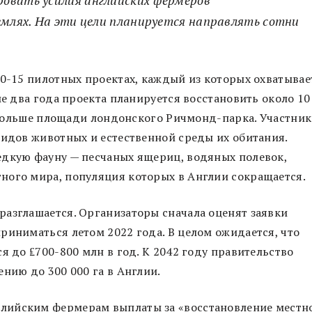
емлях. На эти цели планируется направлять сотни
10-15 пилотных проектах, каждый из которых охватывае
ые два года проекта планируется восстановить около 10
аз больше площади лондонского Ричмонд-парка. Участни
видов животных и естественной среды их обитания.
едкую фауну — песчаных ящериц, водяных полевок,
ного мира, популяция которых в Англии сокращается.
азглашается. Организаторы сначала оценят заявки
риниматься летом 2022 года. В целом ожидается, что
я до ₤700-800 млн в год. К 2042 году правительство
нию до 300 000 га в Англии.
лийским фермерам выплаты за «восстановление местн