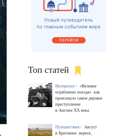
Топ статей
Интересно /
«Великое
ограбление поезда»: как
произошло самое дерзкое
преступление
в Англии XX века
Путешествия /
Август
в Британии: вереск,
2