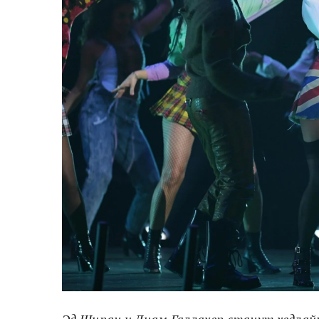
Эд Ширан и Лиам Галлахер станут хедлай