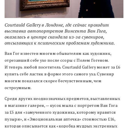
Courtauld Gallery в Лондоне, где сейчас проходит
выставка автопортретов Винсента Ван Гога,
оказалась в центре скандала из-за сувениров,
отсылающих к психическим проблемам художника.
Ван Гог известен многим обывателям как художник,
отрезавший себе ухо после ссоры с Полем Гогеном.
И теперь любой посетитель Courtauld Gallery может за ₤6
купить себе ластик в форме этого самого уха. Сувенир
многим показался скорее бесчувственным, чем
остроумным.
Среди других неоднозначных предметов, выставленных
в магазине галереи, — кусок мыла с портретом Ван Гога
за ₤5 для «замученного художника, которому нравятся
пузыри», и «Эмоциональная аптечка» стоимостью ₤16,
которая описывается как «коробка мудрых экстренных