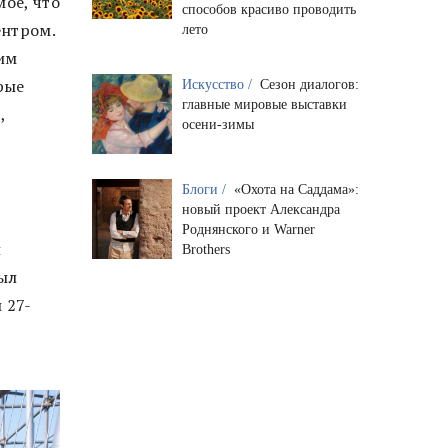
мое, что
способов красиво проводить
ентром.
лето
оим
рые
Искусство /
Сезон диалогов:
главные мировые выставки
,
осени-зимы
Блоги /
«Охота на Саддама»:
новый проект Александра
Роднянского и Warner
й
Brothers
ыл
 27-