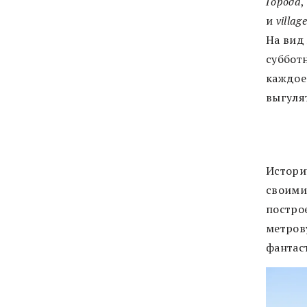
Города
,
и
village
На вид
суббот
каждое 
выгуля
Истори
своими
постро
метров
фантас