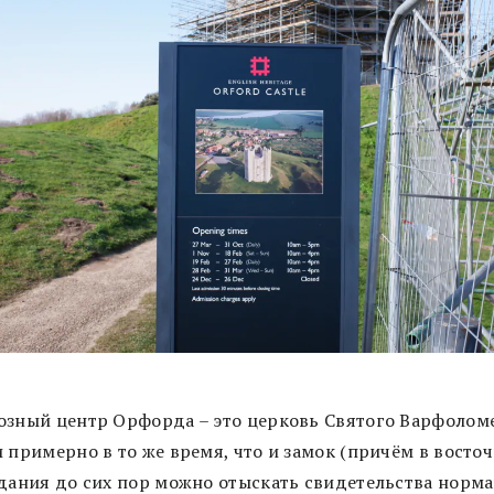
озный центр Орфорда – это церковь Святого Варфоломе
 примерно в то же время, что и замок (причём в восто
здания до сих пор можно отыскать свидетельства норм