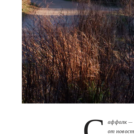
С
аффолк — 
от новост