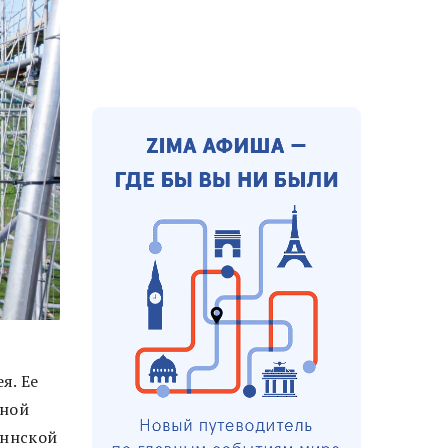
я. Ее
чной
аннской