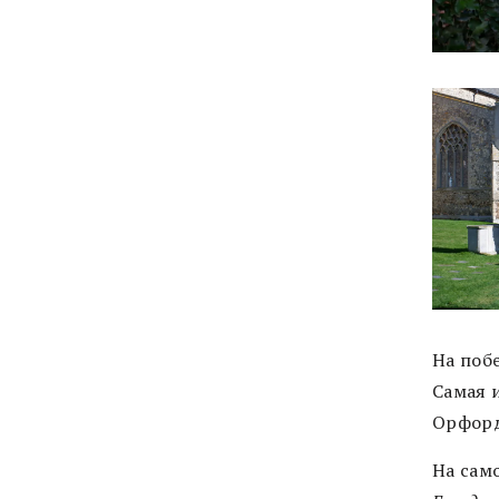
На поб
Самая 
Орфор
На само