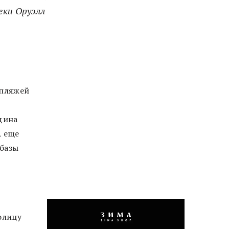
еки Оруэлл
 пляжей
дина
А еще
 базы
олицу