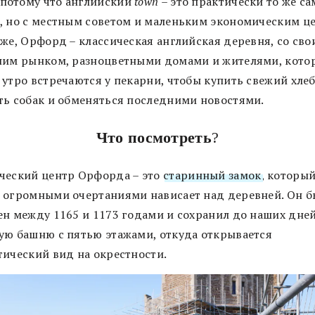
 потому что английский
town
– это практически то же са
, но с местным советом и маленьким экономическим ц
 же, Орфорд – классическая английская деревня, со св
ним рынком, разноцветными домами и жителями, кото
утро встречаются у пекарни, чтобы купить свежий хлеб
ть собак и обменяться последними новостями.
Что посмотреть
?
ческий центр Орфорда – это
старинный замок
, которы
 огромными очертаниями нависает над деревней. Он б
ен между 1165 и 1173 годами и сохранил до наших дней
ую башню с пятью этажами, откуда открывается
тический вид на окрестности.