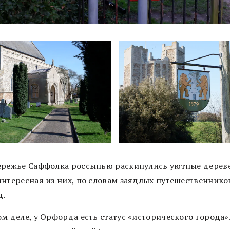
ережье Саффолка россыпью раскинулись уютные дерев
интересная из них, по словам заядлых путешественников
д.
м деле, у Орфорда есть статус «исторического города»