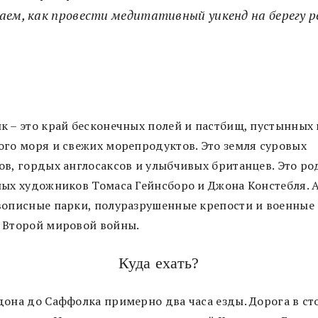
аем, как провести медитативный уикенд на берегу р
к – это край бесконечных полей и пастбищ, пустынных
ого моря и свежих морепродуктов. Это земля суровых
ов, гордых англосаксов и улыбчивых британцев. Это ро
ных художников Томаса Гейнсборо и Джона Констебля. 
вописные парки, полуразрушенные крепости и военные
 Второй мировой войны.
Куда ехать?
дона до Саффолка примерно два часа езды. Дорога в ст