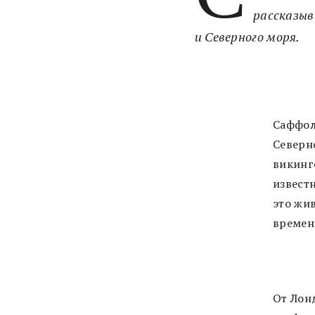
рассказыв
и Северного моря.
Саффол
Северн
викинг
извест
это жи
времен
От Лон