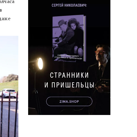
олчаса
в
даже