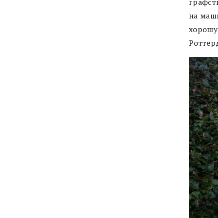
графств
на маши
хорошу
Роттер