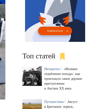
Топ статей
Интересно /
«Великое
ограбление поезда»: как
произошло самое дерзкое
преступление
в Англии XX века
Путешествия /
Август
в Британии: вереск,