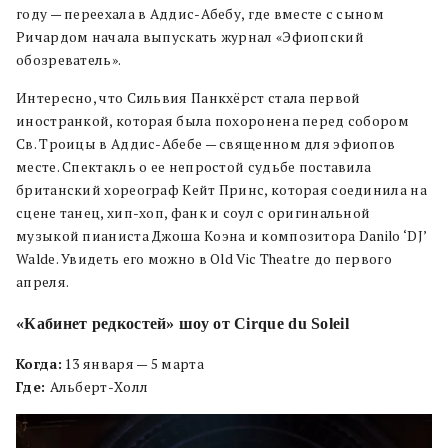
году — переехала в Аддис-Абебу, где вместе с сыном
Ричардом начала выпускать журнал «Эфиопский
обозреватель».
Интересно, что Сильвия Панкхёрст стала первой
иностранкой, которая была похоронена перед собором
Св. Троицы в Аддис-Абебе — священном для эфиопов
месте. Спектакль о ее непростой судьбе поставила
британский хореограф Кейт Принс, которая соединила на
сцене танец, хип-хоп, фанк и соул с оригинальной
музыкой пианиста Джоша Коэна и композитора Danilo ‘DJ’
Walde. Увидеть его можно в Old Vic Theatre до первого
апреля.
«Кабинет редкостей» шоу от Cirque du Soleil
Когда:
13 января — 5 марта
Где:
Альберт-Холл