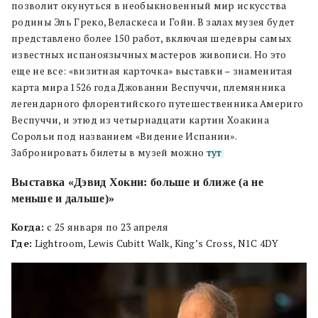
позволит окунуться в необыкновенный мир искусства
родины Эль Греко, Веласкеса и Гойи. В залах музея будет
представлено более 150 работ, включая шедевры самых
известных испаноязычных мастеров живописи. Но это
еще не все: «визитная карточка» выставки – знаменитая
карта мира 1526 года Джованни Веспуччи, племянника
легендарного флорентийского путешественника Америго
Веспуччи, и этюд из четырнадцати картин Хоакина
Сорольи под названием «Видение Испании».
Забронировать билеты в музей можно
тут
.
Выставка «Дэвид Хокни: больше и ближе (а не
меньше и дальше)»
Когда:
с 25 января по 23 апреля
Где:
Lightroom, Lewis Cubitt Walk, King’s Cross, N1C 4DY