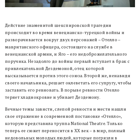
Действие знаменитой шекспировской трагедии
происходит во время венецианско-турецкой войны и
разворачивается вокруг двух персонажей – Отелло –
мавританского офицера, состоящего на службе в
венецианской армии, и Яго – его недоброжелательного
поручика. Незадолго до войны первый вступает в брак с
привлекательной Дездемоной, отец которой
высказывается против этого союза. Второй же, ненавидя
своего начальника, решает оклеветать его супругу, чтобы
заставить его ревновать. В порыве ревности Отелло
теряет хладнокровие и убивает Дездемону.
Вечные темы зависти, слепой ревности и мести нашли
свое отражение в современной постановке «Отелло»,
которую представила труппа National Theatre. Только
теперь ее сюжет переносится в XX век – в мир, полный
недовольных молодых людей, которые погрязли в