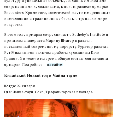
культуру и уникальные объекты, созданные молодыми
современными художниками, в новом разделе ярмарки
Encounters. Кроме того, посетителей ждут иммерсионные
инсталляции и традиционные беседы о трендах в мире
искусства.
В этом году ярмарка сотрудничает с Sotheby’s Institute и
пригласила галериста Марину Штагер в раздел,
посвященный современному портрету. Куратор раздела
Рут Миллингтон включила работы художницы Кати
Грановой и текст о галерее в общую статью для каталога
ярмарки. Подробнее —
на сайте
.
Китайский Новый год в Чайна-тауне
Когда:
22 января
Где
: Чайна-таун, Сохо, Трафальгарская площадь