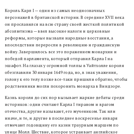
Король Карл I — один из самых неоднозначных
персонажей в британской истории. В середине XVII века
он прославился на всю страну своей жесткой политикой
абсолютизма — ввел высокие налоги и церковные
реформы, которые вызвали народные восстания, а
впоследствии переросли в революцию и гражданскую
войну. Завершилось все это поражением монархии и
победой парламента, который отправил Карла I на
эшафот. На глазах у огромной толпы в Уайтхолле короля
обезглавили 30 января 1649 года, но, в знак уважения,
голову к его телу позже все-таки пришили обратно, чтобы
родственники могли похоронить монарха в Виндзоре.
Казнь короля до сих пор вызывает жаркие дебаты среди
историков: одни считают Карла I тираном и врагом
отечества, другие называют, его мучеником. Так или
иначе, и те, и другие в последнее воскресенье января
отмечают годовщину его казни траурным маршем по
улице Молл. Шествие, которое устраивает английское