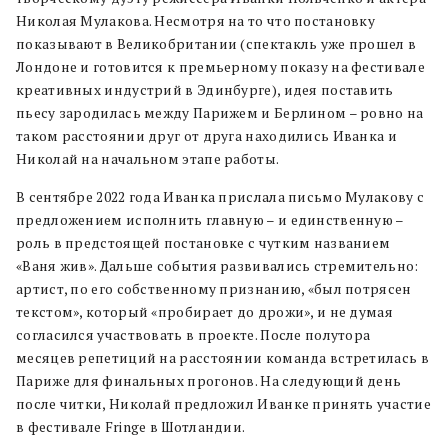
Николая Мулакова. Несмотря на то что постановку
показывают в Великобритании (спектакль уже прошел в
Лондоне и готовится к премьерному показу на фестивале
креативных индустрий в Эдинбурге), идея поставить
пьесу зародилась между Парижем и Берлином – ровно на
таком расстоянии друг от друга находились Иванка и
Николай на начальном этапе работы.
В сентябре 2022 года Иванка прислала письмо Мулакову с
предложением исполнить главную – и единственную –
роль в предстоящей постановке с чутким названием
«Ваня жив». Дальше события развивались стремительно:
артист, по его собственному признанию, «был потрясен
текстом», который «пробирает до дрожи», и не думая
согласился участвовать в проекте. После полутора
месяцев репетиций на расстоянии команда встретилась в
Париже для финальных прогонов. На следующий день
после читки, Николай предложил Иванке принять участие
в фестивале Fringe в Шотландии.