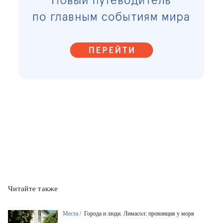
Читайте также
Места /
Города и люди. Лимасол: провинция у моря