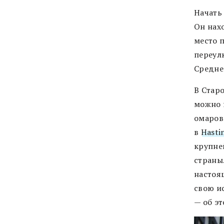
Начать
Он нах
место п
переул
Средне
В Стар
можно 
омаров.
в
Hasti
крупне
страны
настоя
свою и
— об э