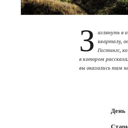
З
аглянуть в 
кварталу, о
Гастингс, к
в котором рассказал
вы оказались там на
День 
Стары