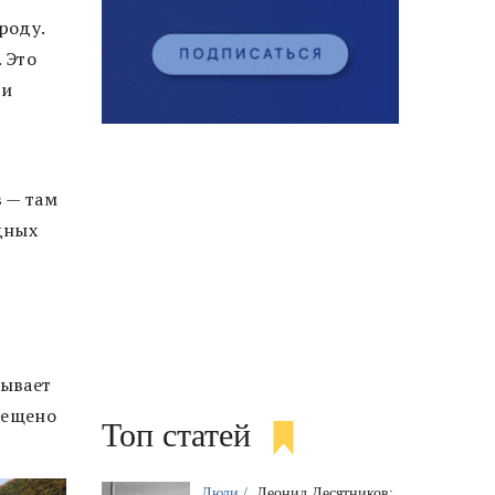
роду.
 Это
 и
 — там
дных
зывает
рещено
Топ статей
Люди /
Леонид Десятников: