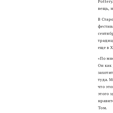
Potter
вещь, н
В Стар
фестива
сентябр
традиц
еще в X
«По мн
Он как 
захотит
туда. 
что это
этого з
нравит
Том.