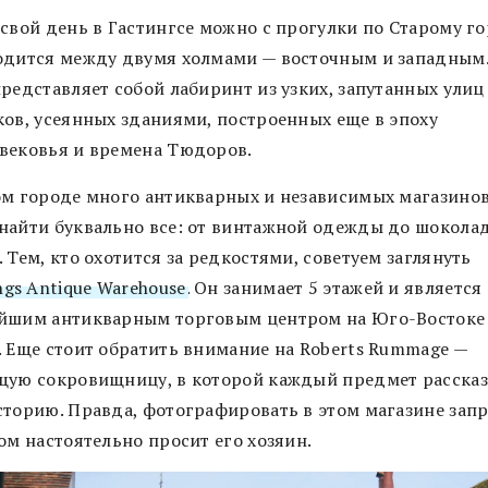
 свой день в Гастингсе можно с прогулки по Старому го
одится между двумя холмами — восточным и западным.
редставляет собой лабиринт из узких, запутанных улиц
ков, усеянных зданиями, построенных еще в эпоху
вековья и времена Тюдоров.
ом городе много антикварных и независимых магазинов
найти буквально все: от винтажной одежды до шокола
 Тем, кто охотится за редкостями, советуем заглянуть
ngs Antique Warehouse
. Он занимает 5 этажей и является
йшим антикварным торговым центром на Юго-Востоке
. Еще стоит обратить внимание на Roberts Rummage —
щую сокровищницу, в которой каждый предмет расска
сторию. Правда, фотографировать в этом магазине зап
том настоятельно просит его хозяин.