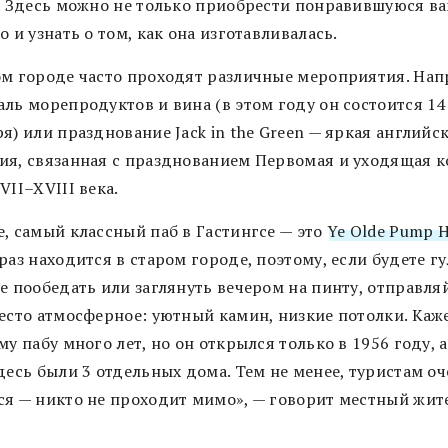
y. Здесь можно не только приобрести понравившуюся в
о и узнать о том, как она изготавливалась.
ом городе часто проходят различные мероприятия. Нап
ль морепродуктов и вина (в этом году он состоится 14
я) или празднование Jack in the Green — яркая английс
ия, связанная с празднованием Первомая и уходящая 
VII–XVIII века.
е, самый классный паб в Гастингсе — это
Ye Olde Pump 
раз находится в старом городе, поэтому, если будете гу
е пообедать или заглянуть вечером на пинту, отправля
Место атмосферное: уютный камин, низкие потолки. Каже
му пабу много лет, но он открылся только в 1956 году, 
десь были 3 отдельных дома. Тем не менее, туристам о
ся — никто не проходит мимо», — говорит местный жит