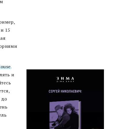
ам
ример,
 и 15
кая
корнями
House
.
лять и
йтесь
тся,
а до
чень
ель