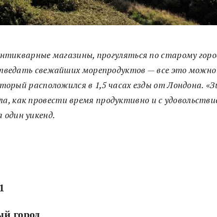
антикварные магазины, прогуляться по старому горо
тведать свежайших морепродуктов — все это можно 
оторый расположился в 1,5 часах езды от Лондона. «З
а, как провести время продуктивно и с удовольстви
 один уикенд.
1
й город