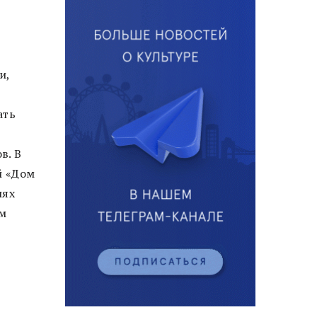
и,
ать
в. В
й «Дом
лях
ом