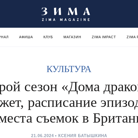
РНАЛ
АФИША
КЛУБ
МАГАЗИН
ZIMA IMPACT
ZIMA
КУЛЬТУРА
рой сезон «Дома драко
жет, расписание эпизо
места съемок в Брита
21.06.2024
КСЕНИЯ БАТЫШКИНА