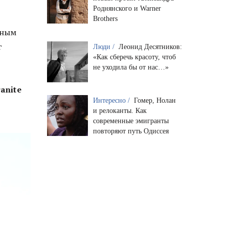
Роднянского и Warner
Brothers
ьным
г
Люди /
Леонид Десятников:
«Как сберечь красоту, чтоб
не уходила бы от нас…»
ranite
Интересно /
Гомер, Нолан
и релоканты. Как
современные эмигранты
повторяют путь Одиссея