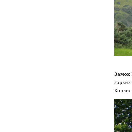
Замок 
зорких
Корлис