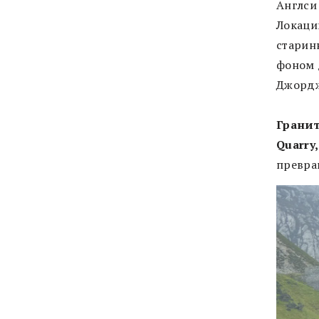
Англси
Локаци
старин
фоном 
Джорджа
Грани
Quarry
превра