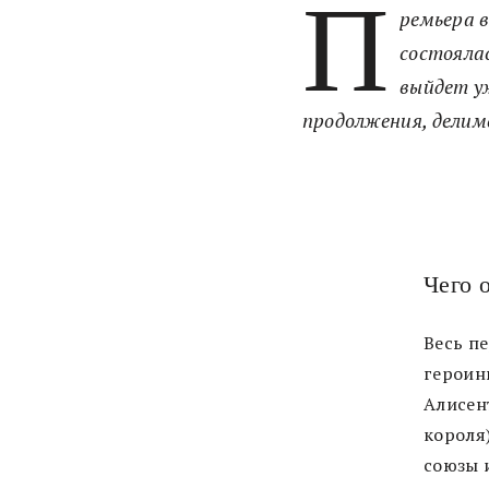
П
ремьера 
состоялас
выйдет уж
продолжения, делим
Чего 
Весь п
героин
Алисен
короля
союзы 