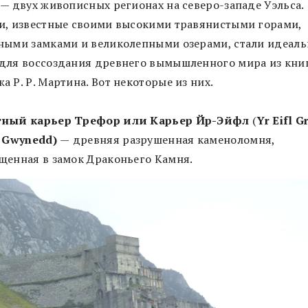
 — двух живописных регионах на северо-западе Уэльса.
и, известные своими высокими травянистыми горами,
ными замками и великолепными озерами, стали идеал
для воссоздания древнего вымышленного мира из кни
 Р. Р. Мартина. Вот некоторые из них.
тный карьер Трефор или Карьер Йр-Эйфл
(
Yr Eifl G
, Gwynedd)
—
древняя разрушенная каменоломня,
щенная в замок Драконьего Камня.