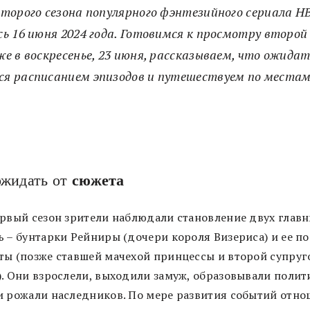
второго сезона популярного фэнтезийного сериала H
ь 16 июня 2024 года. Готовимся к просмотру второй
е в воскресенье, 23 июня, рассказываем, что ожида
ся расписанием эпизодов и путешествуем по местам
ожидать от
сюжета
ервый сезон зрители наблюдали становление двух глав
ь – бунтарки Рейниры (дочери короля Визериса) и ее п
ты (позже ставшей мачехой принцессы и второй супруг
). Они взрослели, выходили замуж, образовывали полит
и рожали наследников. По мере развития событий отн