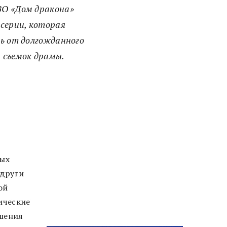
BO «Дом дракона»
 серии, которая
ть от долгожданного
 съемок драмы.
ных
одруги
ой
ические
ошения