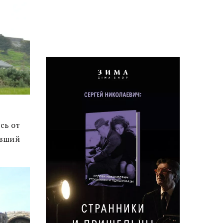
сь от
авший