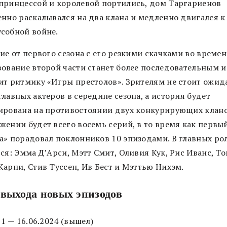
принцессой и королевой портились, дом Таргариенов
енно раскалывался на два клана и медленно двигался к
собной войне.
ие от первого сезона с его резкими скачками во времен
вование второй части станет более последовательным и
ит ритмику «Игры престолов». Зрителям не стоит ожид
лавных актеров в середине сезона, а история будет
ирована на противостоянии двух конкурирующих клано
жении будет всего восемь серий, в то время как первы
а» порадовал поклонников 10 эпизодами. В главных ро
ся: Эмма Д’Арси, Мэтт Смит, Оливия Кук, Рис Иванс, Т
Карни, Стив Туссен, Ив Бест и Мэттью Нихэм.
выхода новых эпизодов
 1 — 16.06.2024 (вышел)