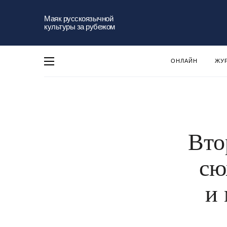
Маяк русскоязычной
культуры за рубежом
ОНЛАЙН
ЖУ
Вто
сю
и 