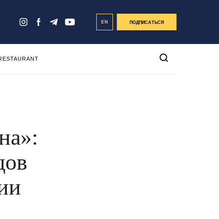
EN
ПОДПИСАТЬСЯ
 RESTAURANT
на»:
дов
нии