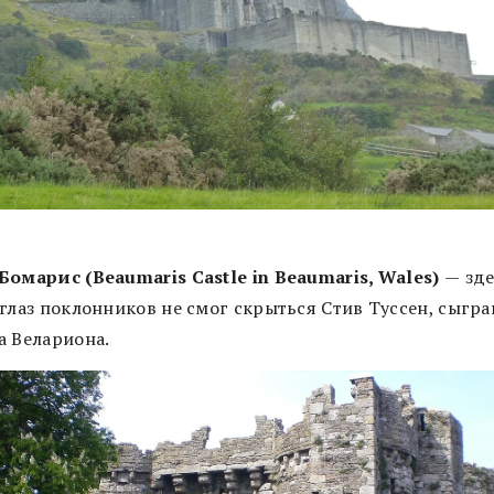
Бомарис (Beaumaris Castle in Beaumaris, Wales)
—
зде
 глаз поклонников не смог скрыться Стив Туссен, сыгр
а Велариона.