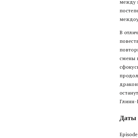
между 
постеп
междоу
В отлич
повест
повтор
смены г
сфокус
продол
дракон
останут
Глинн-
Даты 
Episode