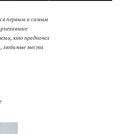
тся первым и самым
 приехавшие
еми, кто предпочел
ы, любимые места
е