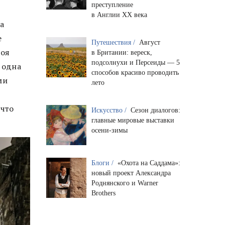
преступление
в Англии XX века
ла
е
Путешествия /
Август
Моя
в Британии: вереск,
подсолнухи и Персеиды — 5
 одна
способов красиво проводить
ми
лето
 что
Искусство /
Сезон диалогов:
главные мировые выставки
осени-зимы
Блоги /
«Охота на Саддама»:
новый проект Александра
Роднянского и Warner
Brothers