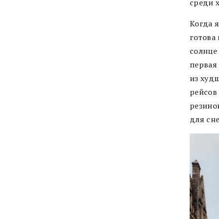
среди 
Когда 
готова 
солнце
первая
из худ
рейсов
резинов
для сне