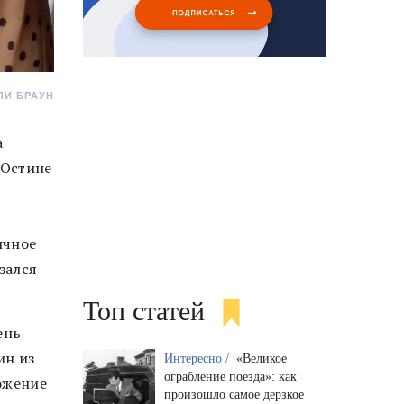
ЛИ БРАУН
а
 Остине
ичное
зался
Топ статей
ень
ин из
Интересно /
«Великое
ограбление поезда»: как
ожение
произошло самое дерзкое