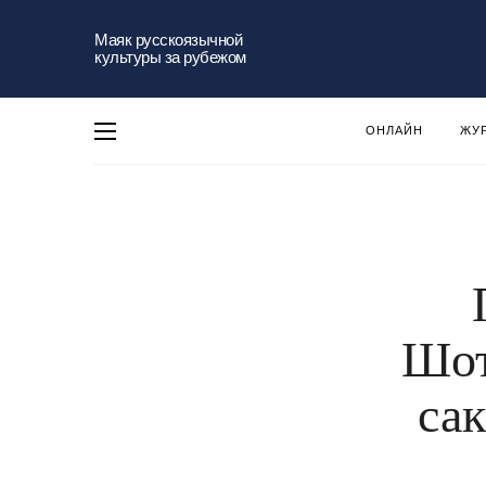
Маяк русскоязычной
культуры за рубежом
ОНЛАЙН
ЖУ
Шот
са