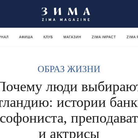
РНАЛ
АФИША
КЛУБ
МАГАЗИН
ZIMA IMPACT
ZIMA
ОБРАЗ ЖИЗНИ
Почему люди выбираю
ландию: истории банк
ксофониста, преподават
и актрисы