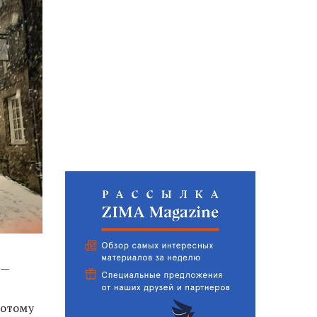
 —
потому