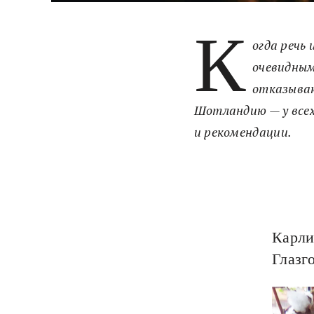
К
огда речь
очевидным
отказываю
Шотландию — у всех
и рекомендации.
Карли
Глазг