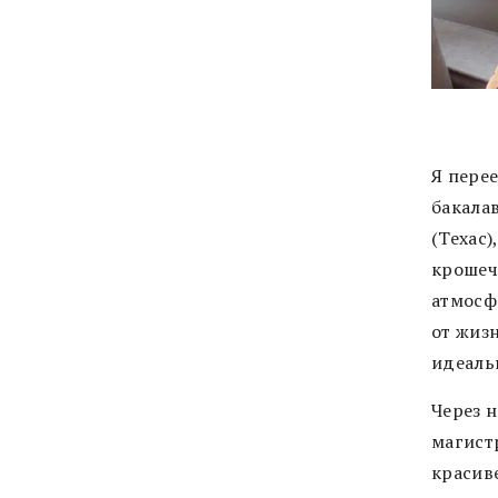
Я перее
бакала
(Техас
крошеч
атмосф
от жиз
идеаль
Через н
магистр
красив