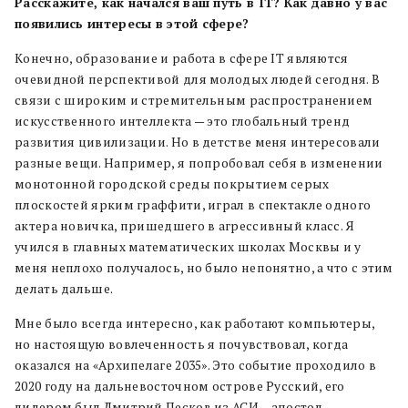
Расскажите, как начался ваш путь в IT? Как давно у вас
появились интересы в этой сфере?
Конечно, образование и работа в сфере IT являются
очевидной перспективой для молодых людей сегодня. В
связи с широким и стремительным распространением
искусственного интеллекта — это глобальный тренд
развития цивилизации. Но в детстве меня интересовали
разные вещи. Например, я попробовал себя в изменении
монотонной городской среды покрытием серых
плоскостей ярким граффити, играл в спектакле одного
актера новичка, пришедшего в агрессивный класс. Я
учился в главных математических школах Москвы и у
меня неплохо получалось, но было непонятно, а что с этим
делать дальше.
Мне было всегда интересно, как работают компьютеры,
но настоящую вовлеченность я почувствовал, когда
оказался на «Архипелаге 2035». Это событие проходило в
2020 году на дальневосточном острове Русский, его
лидером был Дмитрий Песков из АСИ – апостол