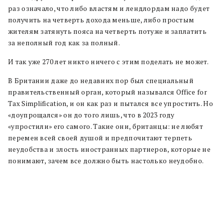
раз означало, что либо властям и лендлордам надо будет
получить на четверть дохода меньше, либо простым
жителям затянуть пояса на четверть потуже и заплатить
за неполный год как за полный.
И так уже 270 лет никто ничего с этим поделать не может.
В Британии даже до недавних пор был специальный
правительственный орган, который назывался Office for
Tax Simplification, и он как раз и пытался все упростить. Но
«доупрощался» он до того лишь, что в 2023 году
«упростили» его самого. Такие они, британцы: не любят
перемен всей своей душой и предпочитают терпеть
неудобства и злость иностранных партнеров, которые не
понимают, зачем все должно быть настолько неудобно.