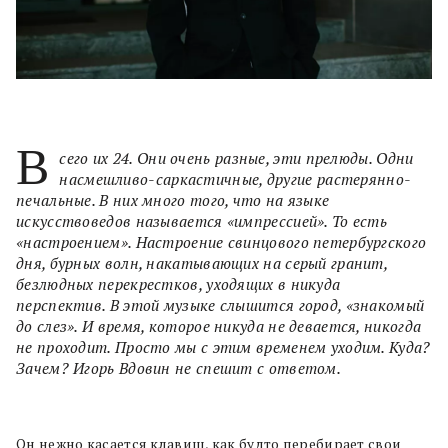
В
сего их 24. Они очень разные, эти прелюды. Одни
насмешливо-саркастичные, другие растерянно-
печальные. В них много того, что на языке
искусствоведов называется «импрессией». То есть
«настроением». Настроение свинцового петербургского
дня, бурных волн, накатывающих на серый гранит,
безлюдных перекрестков, уходящих в никуда
перспектив. В этой музыке слышится город, «знакомый
до слез». И время, которое никуда не девается, никогда
не проходит. Просто мы с этим временем уходим. Куда?
Зачем? Игорь Вдовин не спешит с ответом.
Он нежно касается клавиш, как будто перебирает свои