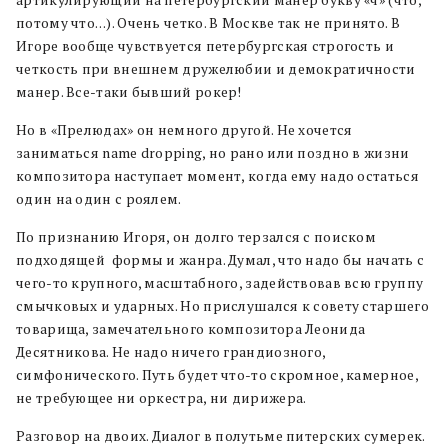
потому что…). Очень четко. В Москве так не принято. В
Игоре вообще чувствуется петербургская строгость и
четкость при внешнем дружелюбии и демократичности
манер. Все-таки бывший рокер!
Но в «Прелюдах» он немного другой. Не хочется
заниматься name dropping, но рано или поздно в жизни
композитора наступает момент, когда ему надо остаться
один на один с роялем.
По признанию Игоря, он долго терзался с поиском
подходящей формы и жанра. Думал, что надо бы начать с
чего-то крупного, масштабного, задействовав всю группу
смычковых и ударных. Но прислушался к совету старшего
товарища, замечательного композитора Леонида
Десятникова. Не надо ничего грандиозного,
симфонического. Путь будет что-то скромное, камерное,
не требующее ни оркестра, ни дирижера.
Разговор на двоих. Диалог в полутьме питерских сумерек.