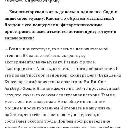
смотреть в другую сторону.
— Композиторская жизнь довольно одинокая. Сиди и
пиши свою музыку. Каким-то образом музыкальный
Лондон с его концертами, филармоническими
оркестрами, знаменитыми солистами присутствует в
вашей жизни?
— Если и присутствует, то в весьма незначительной
степени. Я больше люблю электронную,
экспериментальную музыку. Разных фриков,
авангардистов. А здесь, к счастью, этого добра хватает. И
это полный восторг. Например, концерт Бека (Бека Дэвид
Хэнсена) с симфоническим оркестром Би-Би-Си в
Альберт-Холле. Я понимаю, что на чей-то просвещенный
слух, это какая-то совсем олдскульная история. Тем не
менее она меня зацепила. Но вообще с нынешним
мощным проникновением Интернета в нашу жизнь,
найти то, что тебе по-настоящему интересно, не
составляет особого труда. Причем воспроизведение
может быть самого высшего качества, так что надобность