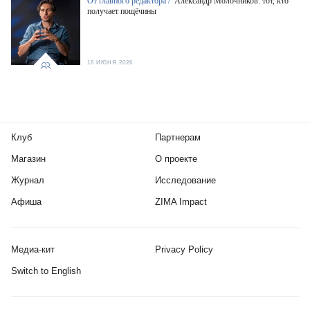
От главного редактора /
Александр Молочников: тот, кто
получает пощёчины
16 ИЮНЯ 2026
Клуб
Партнерам
Магазин
О проекте
Журнал
Исследование
Афиша
ZIMA Impact
Медиа-кит
Privacy Policy
Switch to English