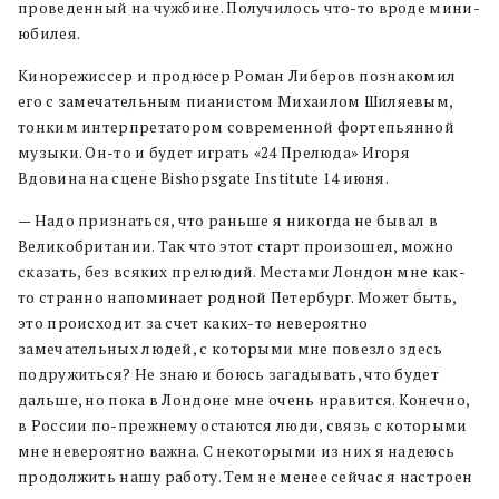
проведенный на чужбине. Получилось что-то вроде мини-
юбилея.
Кинорежиссер и продюсер Роман Либеров познакомил
его с замечательным пианистом Михаилом Шиляевым,
тонким интерпретатором современной фортепьянной
музыки. Он-то и будет играть «24 Прелюда» Игоря
Вдовина на сцене Bishopsgate Institute 14 июня.
— Надо признаться, что раньше я никогда не бывал в
Великобритании. Так что этот старт произошел, можно
сказать, без всяких прелюдий. Местами Лондон мне как-
то странно напоминает родной Петербург. Может быть,
это происходит за счет каких-то невероятно
замечательных людей, с которыми мне повезло здесь
подружиться? Не знаю и боюсь загадывать, что будет
дальше, но пока в Лондоне мне очень нравится. Конечно,
в России по-прежнему остаются люди, связь с которыми
мне невероятно важна. С некоторыми из них я надеюсь
продолжить нашу работу. Тем не менее сейчас я настроен