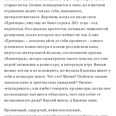
старые ноты. Словно вглядывается в окно, но в мутном
отражении видит только себя, нынешнего,
пятидесятилетнего. Впрочем, когда он писал свои
«Прелюды», ему еще не было сорока. 2011 года – год
перепутья, бессильных протестов, печально знаменитой
рокировки, после которого все пойдет не так. А еще
«Прелюды» — попытка уйти от себя прежнего – самого
успешного композитора в новом российском кино,
виртуоза электронной музыки, сооснователя группы
«Ленинград», автора саундтреков такого изыска, что они
порой затмевали и режиссуру, и актерскую игру. Фильм
можно потом и не вспомнить, но музыка Вдовина живет у
тебя в подкорке долго. Что это? Магия? Глубокое знание
законов кино и зрительских ожиданий? Умение
«вштыривать», как любят говорить продюсеры, когда они
косноязычно пытаются объяснить, чего они хотят от
музыкального ряда? Версий много, а Вдовин один.
Ироничный, закрытый, немногословный,
артикулирующий на петербургский манер букву «ч» (что,