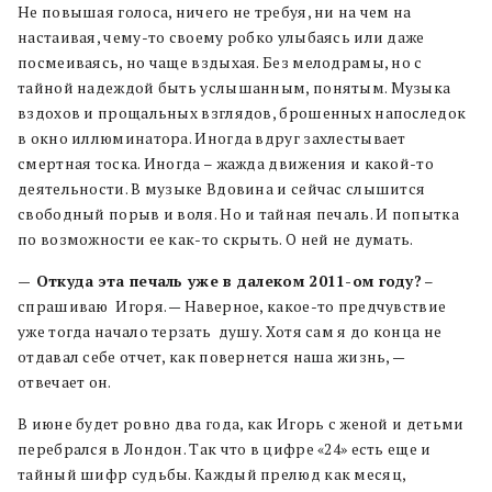
Не повышая голоса, ничего не требуя, ни на чем на
настаивая, чему-то своему робко улыбаясь или даже
посмеиваясь, но чаще вздыхая. Без мелодрамы, но с
тайной надеждой быть услышанным, понятым. Музыка
вздохов и прощальных взглядов, брошенных напоследок
в окно иллюминатора. Иногда вдруг захлестывает
смертная тоска. Иногда – жажда движения и какой-то
деятельности. В музыке Вдовина и сейчас слышится
свободный порыв и воля. Но и тайная печаль. И попытка
по возможности ее как-то скрыть. О ней не думать.
— Откуда эта печаль уже в далеком 2011-ом году?
–
спрашиваю Игоря. — Наверное, какое-то предчувствие
уже тогда начало терзать душу. Хотя сам я до конца не
отдавал себе отчет, как повернется наша жизнь, —
отвечает он.
В июне будет ровно два года, как Игорь с женой и детьми
перебрался в Лондон. Так что в цифре «24» есть еще и
тайный шифр судьбы. Каждый прелюд как месяц,