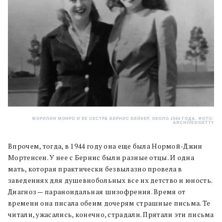
МЭРИЛИН МОНРО И ЕЕ СЕСТРА БЕРНИС БЕЙКЕР, ОКОЛО 1944 ГОДА. ФОТО:
ARCHIVES/GETTY
Впрочем, тогда, в 1944 году она еще была Нормой-Джин
Мортенсен. У нее с Бернис были разные отцы. И одна
мать, которая практически безвылазно провела в
заведениях для душевнобольных все их детство и юность.
Диагноз — параноидальная шизофрения. Время от
времени она писала обеим дочерям страшные письма. Те
читали, ужасались, конечно, страдали. Прятали эти письма