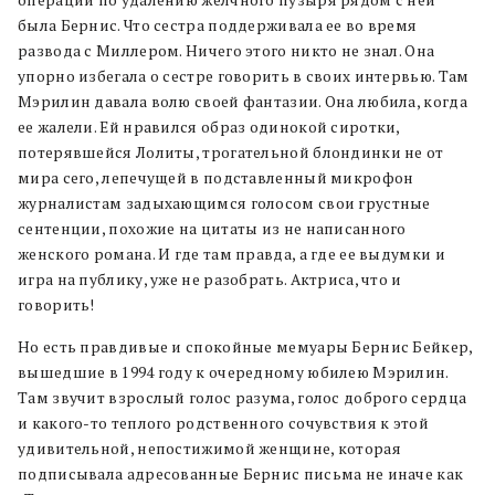
была Бернис. Что сестра поддерживала ее во время
развода с Миллером. Ничего этого никто не знал. Она
упорно избегала о сестре говорить в своих интервью. Там
Мэрилин давала волю своей фантазии. Она любила, когда
ее жалели. Ей нравился образ одинокой сиротки,
потерявшейся Лолиты, трогательной блондинки не от
мира сего, лепечущей в подставленный микрофон
журналистам задыхающимся голосом свои грустные
сентенции, похожие на цитаты из не написанного
женского романа. И где там правда, а где ее выдумки и
игра на публику, уже не разобрать. Актриса, что и
говорить!
Но есть правдивые и спокойные мемуары Бернис Бейкер,
вышедшие в 1994 году к очередному юбилею Мэрилин.
Там звучит взрослый голос разума, голос доброго сердца
и какого-то теплого родственного сочувствия к этой
удивительной, непостижимой женщине, которая
подписывала адресованные Бернис письма не иначе как