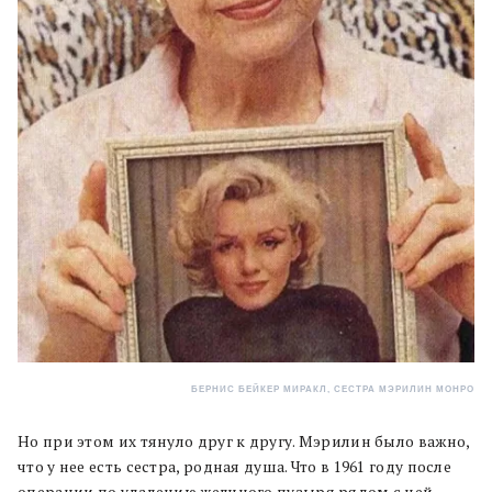
БЕРНИС БЕЙКЕР МИРАКЛ, СЕСТРА МЭРИЛИН МОНРО
Но при этом их тянуло друг к другу. Мэрилин было важно,
что у нее есть сестра, родная душа. Что в 1961 году после
операции по удалению желчного пузыря рядом с ней