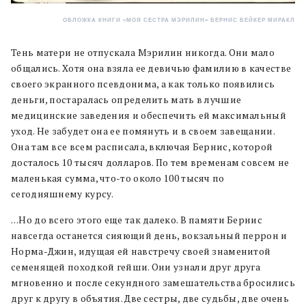
ОБЛОЖКА КНИГИ «МОЯ СЕСТРА МЭРИЛИН» БЕРНИС БЕЙКЕР МИРАКЛ
Тень матери не отпускала Мэрилин никогда. Они мало
общались. Хотя она взяла ее девичью фамилию в качестве
своего экранного псевдонима, а как только появились
деньги, постаралась определить мать в лучшие
медицинские заведения и обеспечить ей максимальный
уход. Не забудет она ее помянуть и в своем завещании.
Она там все всем расписала, включая Бернис, которой
досталось 10 тысяч долларов. По тем временам совсем не
маленькая сумма, что-то около 100 тысяч по
сегодняшнему курсу.
…Но до всего этого еще так далеко. В памяти Бернис
навсегда останется сияющий день, вокзальный перрон и
Норма-Джин, идущая ей навстречу своей знаменитой
семенящей походкой гейши. Они узнали друг друга
мгновенно и после секундного замешательства бросились
друг к другу в объятия. Две сестры, две судьбы, две очень