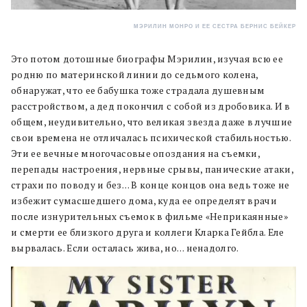
МЭРИЛИН МОНРО И ЕЕ СЕСТРА БЕРНИС БЕЙКЕР
Это потом дотошные биографы Мэрилин, изучая всю ее
родню по материнской линии до седьмого колена,
обнаружат, что ее бабушка тоже страдала душевным
расстройством, а дед покончил с собой из дробовика. И в
общем, неудивительно, что великая звезда даже в лучшие
свои времена не отличалась психической стабильностью.
Эти ее вечные многочасовые опоздания на съемки,
перепады настроения, нервные срывы, панические атаки,
страхи по поводу и без… В конце концов она ведь тоже не
избежит сумасшедшего дома, куда ее определят врачи
после изнурительных съемок в фильме «Неприкаянные»
и смерти ее близкого друга и коллеги Кларка Гейбла. Еле
вырвалась. Если осталась жива, но… ненадолго.