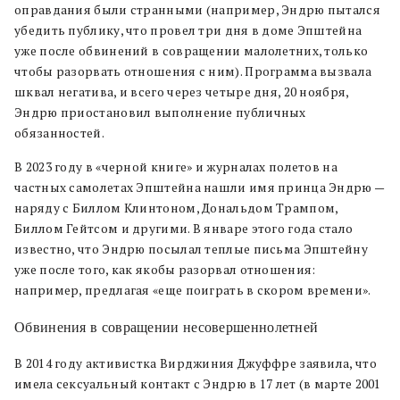
оправдания были странными (например, Эндрю пытался
убедить публику, что провел три дня в доме Эпштейна
уже после обвинений в совращении малолетних, только
чтобы разорвать отношения с ним). Программа вызвала
шквал негатива, и всего через четыре дня, 20 ноября,
Эндрю приостановил выполнение публичных
обязанностей.
В 2023 году в «черной книге» и журналах полетов на
частных самолетах Эпштейна нашли имя принца Эндрю —
наряду с Биллом Клинтоном, Дональдом Трампом,
Биллом Гейтсом и другими. В январе этого года стало
известно, что Эндрю посылал теплые письма Эпштейну
уже после того, как якобы разорвал отношения:
например, предлагая «еще поиграть в скором времени».
Обвинения в совращении несовершеннолетней
В 2014 году активистка Вирджиния Джуффре заявила, что
имела сексуальный контакт с Эндрю в 17 лет (в марте 2001