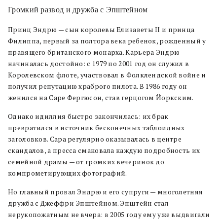
Громкий развод и дружба с Эпштейном
Принц Эндрю — сын королевы Елизаветы II и принца
Филиппа, первый за полтора века ребенок, рожденный у
правящего британского монарха. Карьера Эндрю
начиналась достойно: с 1979 по 2001 год он служил в
Королевском флоте, участвовал в Фолклендской войне и
получил репутацию храброго пилота. В 1986 году он
женился на Саре Фергюсон, став герцогом Йоркским.
Однако идиллия быстро закончилась: их брак
превратился в источник бесконечных таблоидных
заголовков. Сара регулярно оказывалась в центре
скандалов, а пресса смаковала каждую подробность их
семейной драмы — от громких вечеринок до
компрометирующих фотографий.
Но главный провал Эндрю и его супруги — многолетняя
дружба с Джеффри Эпштейном. Эпштейн стал
нерукопожатным не вчера: в 2005 году ему уже выдвигали