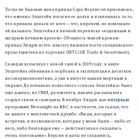
Тогда же бывшая жена принца Сара Фергюсон призналась,
что именно Эпштейн погасил ее долги и извинилась за то,
что приняла деньги от него — что, впрочем, не помешало
ей называть Эпштейна в личной переписке «надежным и
щедрым лучшим другом». Обошлось малой кровью:
принца Эндрю всего-навсего лишили поста специального
представителя по торговле UKTI (UK Trade & Investment).
Скандал вспыхнул с новой силой в 2019 году: в июле
Эпштейна обвинили в вербовке и эксплуатации десятков
несовершеннолетних, а уже в августе нашли мертвым в
тюрьме. До печально известного «списка Эпштейна» было
еще далеко, но СМИ, разумеется, начали раскапывать
старые связи и скандалы. В ноябре Эндрю дал
интервью
программе Newsnight на BBC: в частности, он сказал, что
не жалеет о многолетней дружбе. «Люди, которых я
встретил, и возможности, которые у меня были — либо от
него, либо благодаря ему — действительно оказались
очень полезными». Версии и даты не сходились,