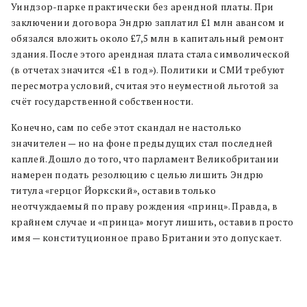
Уиндзор-парке практически без арендной платы. При
заключении договора Эндрю заплатил £1 млн авансом и
обязался вложить около £7,5 млн в капитальный ремонт
здания. После этого арендная плата стала символической
(в отчетах значится «£1 в год»). Политики и СМИ требуют
пересмотра условий, считая это неуместной льготой за
счёт государственной собственности.
Конечно, сам по себе этот скандал не настолько
значителен — но на фоне предыдущих стал последней
каплей. Дошло до того, что парламент Великобритании
намерен подать резолюцию с целью лишить Эндрю
титула «герцог Йоркский», оставив только
неотчуждаемый по праву рождения «принц». Правда, в
крайнем случае и «принца» могут лишить, оставив просто
имя — конституционное право Британии это допускает.