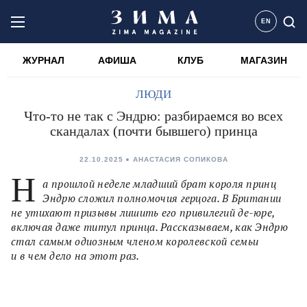
EN
ЖУРНАЛ
АФИША
КЛУБ
МАГАЗИН
ЛЮДИ
Что-то не так с Эндрю: разбираемся во всех
скандалах (почти бывшего) принца
22.10.2025
АНАСТАСИЯ СОПИКОВА
Н
а прошлой неделе младший брат короля принц
Эндрю сложил полномочия герцога. В Британии
не утихают призывы лишить его привилегий де-юре,
включая даже титул принца. Рассказываем, как Эндрю
стал самым одиозным членом королевской семьи
и в чем дело на этот раз.