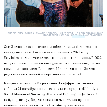
ЭНДРЮ, ВИРДЖИНИЯ ДЖУФФРЕ И ГИСЛЕЙН МАКСВЕЛЛ — В ЛОНДОНСКОМ ДОМЕ
ПОСЛЕДНЕЙ, 2001 ГОД.
ИСТОЧНИК
ИЗОБРАЖЕНИЯ.
Сам Эндрю яростно отрицал обвинения, а фотографию
назвал подделкой — и именно поэтому в 2021 году
Джуффре подала уже адресный иск против принца. В 2022
году стороны достигли внесудебного соглашения, что не
помешало королеве Елизавете II снова лишить Эндрю
ряда военных званий и королевских почестей.
В апреле этого года Вирджиния Джуффре покончила с
собой, а 21 октября вышла ее книга мемуаров «Nobody’s
Girl: A Memoir of Surviving Abuse and Fighting for Justice». В
ней, к примеру, Вирджиния описывает, как принц
нанимал интернет-троллей, чтобы травить ее и