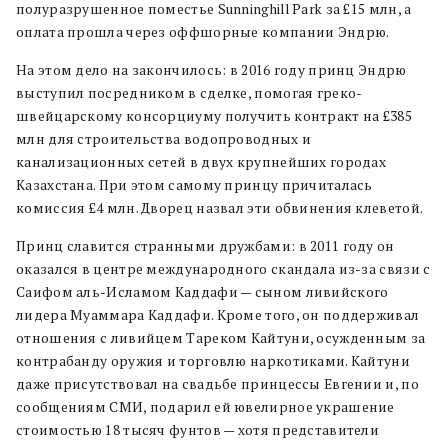
полуразрушенное поместье Sunninghill Park за £15 млн, а
оплата прошла через оффшорные компании Эндрю.
На этом дело на закончилось: в 2016 году принц Эндрю
выступил посредником в сделке, помогая греко-
швейцарскому консорциуму получить контракт на £385
млн для строительства водопроводных и
канализационных сетей в двух крупнейших городах
Казахстана. При этом самому принцу причиталась
комиссия £4 млн. Дворец назвал эти обвинения клеветой.
Принц славится странными дружбами: в 2011 году он
оказался в центре международного скандала из-за связи с
Саифом аль-Исламом Каддафи — сыном ливийского
лидера Муаммара Каддафи. Кроме того, он поддерживал
отношения с ливийцем Тареком Кайтуни, осужденным за
контрабанду оружия и торговлю наркотиками. Кайтуни
даже присутствовал на свадьбе принцессы Евгении и, по
сообщениям СМИ, подарил ей ювелирное украшение
стоимостью 18 тысяч фунтов — хотя представители