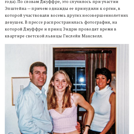
года). По словам Джуффре, это случилось при участии
Эпштейна — причем однажды ее принудили к оргии, в
которой участвовали восемь других несовершеннолетних
девушек. В прессе распространилась фотография, на
которой Джуффре и принц Эндрю проводят время в
квартире светской львицы Гислейн Максвелл.