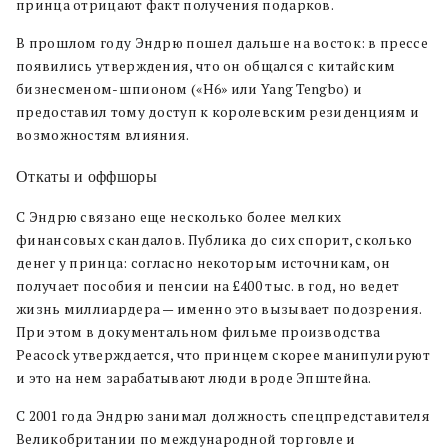
принца отрицают факт получения подарков.
В прошлом году Эндрю пошел дальше на восток: в прессе
появились утверждения, что он общался с китайским
бизнесменом-шпионом («H6» или Yang Tengbo) и
предоставил тому доступ к королевским резиденциям и
возможностям влияния.
Откаты и оффшоры
С Эндрю связано еще несколько более мелких
финансовых скандалов. Публика до сих спорит, сколько
денег у принца: согласно некоторым источникам, он
получает пособия и пенсии на £400 тыс. в год, но ведет
жизнь миллиардера — именно это вызывает подозрения.
При этом в документальном фильме производства
Peacock утверждается, что принцем скорее манипулируют
и это на нем зарабатывают люди вроде Эпштейна.
С 2001 года Эндрю занимал должность спецпредставителя
Великобритании по международной торговле и