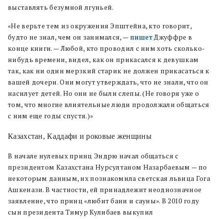
выставлять безумной лгуньей.
«Не верьте тем из окружения Эпштейна, кто говорит,
будто не знал, чем он занимался, —
пишет
Джуффре в
конце книги. — Любой, кто проводил с ним хоть сколько-
нибудь времени, видел, как он прикасался к девушкам
так, как ни один мерзкий старик не должен прикасаться к
вашей дочери. Они могут утверждать, что не знали, что он
насилует детей. Но они не были слепы. (Не говоря уже о
том, что многие влиятельные люди продолжали общаться
с ним еще годы спустя.)»
Казахстан, Каддафи и роковые женщины
В начале нулевых принц Эндрю начал общаться с
президентом Казахстана Нурсултаном Назарбаевым — по
некоторым данным, их познакомила светская львица Гога
Ашкенази. В частности, ей принадлежит неоднозначное
заявление, что принц «любит бани и сауны». В 2010 году
сын президента Тимур Кулибаев выкупил