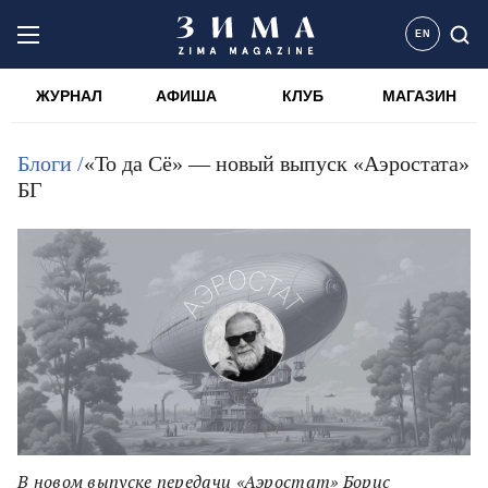
EN
ЖУРНАЛ
АФИША
КЛУБ
МАГАЗИН
Блоги /
«То да Сё» — новый выпуск «Аэростата»
БГ
В новом выпуске передачи «Аэростат» Борис