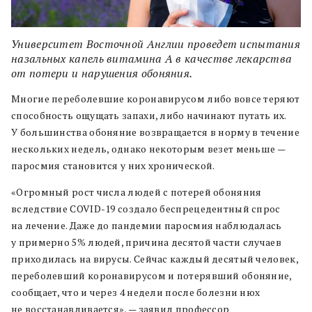
Университет Восточной Англии проведет испытания
назальных капель витамина A в качестве лекарства
от потери и нарушения обоняния.
Многие переболевшие коронавирусом либо вовсе теряют
способность ощущать запахи, либо начинают путать их.
У большинства обоняние возвращается в норму в течение
нескольких недель, однако некоторым везет меньше —
паросмия становится у них хронической.
«Огромный рост числа людей с потерей обоняния
вследствие COVID-19 создало беспрецедентный спрос
на лечение. Даже до пандемии паросмия наблюдалась
у примерно 5% людей, причина десятой части случаев
приходилась на вирусы. Сейчас каждый десятый человек,
переболевший коронавирусом и потерявший обоняние,
сообщает, что и через 4 недели после болезни нюх
не восстанавливается», — заявил профессор