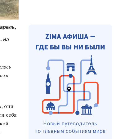
арель,
ь на
алось
ться
ь, они
ти себя
ской
а