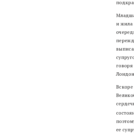
подкра
Младша
и жила
очеред
пережд
выписа
супруг
говоря
Лондон
Вскоре
Велико
сердеч
состоя
поэтом
ее супр