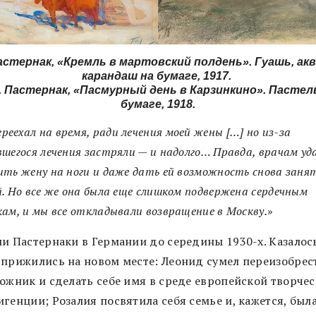
Пастернак, «Кремль в мартовский полдень». Гуашь, акв
карандаш на бумаге, 1917.
. Пастернак, «Пасмурный день в Карзинкино». Пастел
бумаге, 1918.
ереехал на время, ради лечения моей жены […] но из-за
шегося лечения застряли — и надолго… Правда, врачам уд
ть жену на ноги и даже дать ей возможность снова заня
. Но все же она была еще слишком подвержена сердечным
ам, и мы все откладывали возвращение в Москву.
»
ли Пастернаки в Германии до середины 1930-х. Казалос
 прижились на новом месте: Леонид сумел переизобрес
дожник и сделать себе имя в среде европейской творче
генции; Розалия посвятила себя семье и, кажется, был