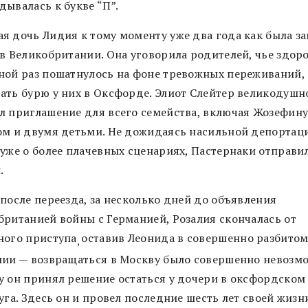
дывалась к букве “П”.
я дочь Лидия к тому моменту уже два года как была з
 в Великобритании. Она уговорила родителей, чье здоро
ной раз пошатнулось на фоне тревожных переживаний,
ать бурю у них в Оксфорде. Элиот Слейтер великодушн
л приглашение для всего семейства, включая Жозефину
ом и двумя детьми. Не дожидаясь насильной депортаци
 уже о более плачевных сценариях, Пастернаки отправи
.
 после переезда, за несколько дней до объявления
британией войны с Германией, Розалия скончалась от
ного приступа
оставив Леонида в совершенно разбито
,
нии — возвращаться в Москву было совершенно невозм
у он принял решение остаться у дочери в оксфордском
уга. Здесь он и провел последние шесть лет своей жизн