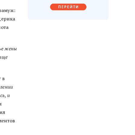
замуж:
дерика
иота
вье жены
чаще
 в
елении
сь, и
и
сил
ментов