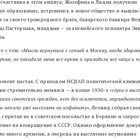
 счастлива в этом амплуа; Жозефина и Лидия получили
ое образование, встроились в новое общество и вышли 
я за своего троюродного брата, баварского банкира Фе
а) Пастернака, младшая — за английского психиатра Эл
ра.
е с тем:
«Мысль вернуться с семьей в Москву, когда здоро
учше, не покидала меня все время и приходила все чаще и 
момент настал. С приходом НСДАП политический климат
ии стремительно менялся — в конце 1930-х
«слухи о выс
ании советских граждан, всех без исключения, оправдывали
ы начали уже выселять по алфавиту»
. Леонид собрал сво
 спрятал их в советском посольстве в Берлине и запро
ение на возвращение в СССР. Однако оформление доку
ло много времени, а очередь на выселение неумолимо