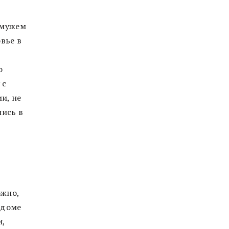
амужем
вье в
о
 с
и, не
лись в
м
ожно,
 доме
и,