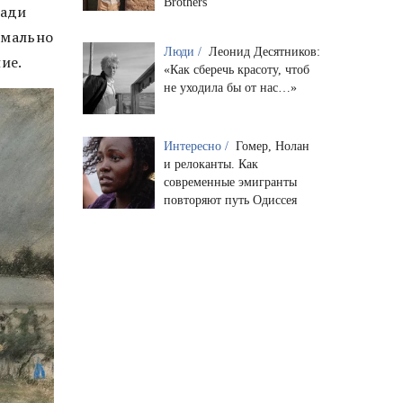
Brothers
ради
рмально
Люди /
Леонид Десятников:
ие.
«Как сберечь красоту, чтоб
не уходила бы от нас…»
Интересно /
Гомер, Нолан
и релоканты. Как
современные эмигранты
повторяют путь Одиссея