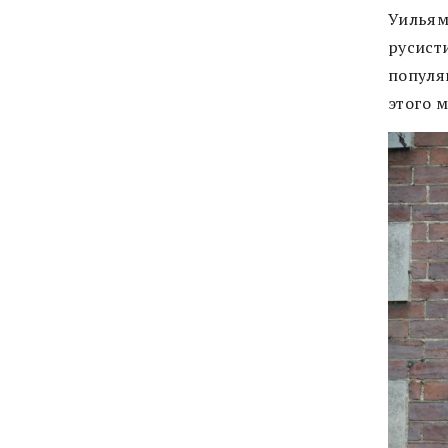
Уильям
русист
популя
этого м