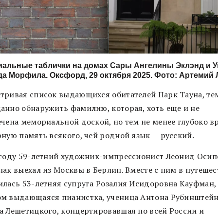
альные таблички на домах Сары Ангелины Эклэнд и 
а Морфила. Оксфорд, 29 октября 2025. Фото: Артемий
тривая список выдающихся обитателей Парк Тауна, те
анно обнаружить фамилию, которая, хоть еще и не
ечена мемориальной доской, но тем не менее глубоко вр
рную память всякого, чей родной язык — русский.
 году 59-летний художник-импрессионист Леонид Осип
нак выехал из Москвы в Берлин. Вместе с ним в путешес
илась 53-летняя супруга Розалия Исидоровна Кауфман,
м выдающаяся пианистка, ученица Антона Рубинштейн
а Лешетицкого, концертировавшая по всей России и