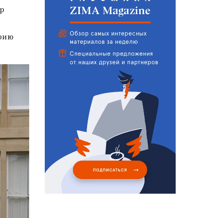
р
орию