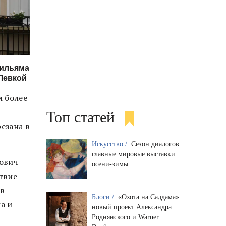
Уильяма
 Левкой
м более
Топ статей
езана в
Искусство /
Сезон диалогов:
главные мировые выставки
ович
осени-зимы
твие
 в
Блоги /
«Охота на Саддама»:
а и
новый проект Александра
Роднянского и Warner