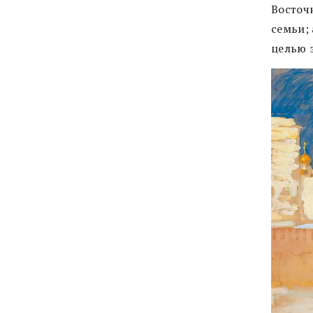
Восточ
семьи; 
целью 