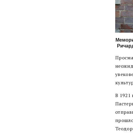
Мемори
Ричард
Просма
неожид
увеков
культу
В 1921
Пастер
отправ
прошло
Теодор