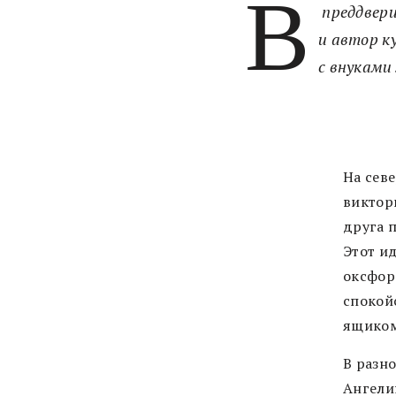
В
преддвери
и автор к
с внуками
На сев
виктор
друга 
Этот и
оксфор
спокой
ящиком
В разн
Ангели