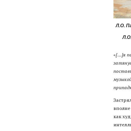
Л.О. 
Л.О
«
[…]я п
затянув
постави
музыкой
припадк
Застря
вполне
как ху
интелли