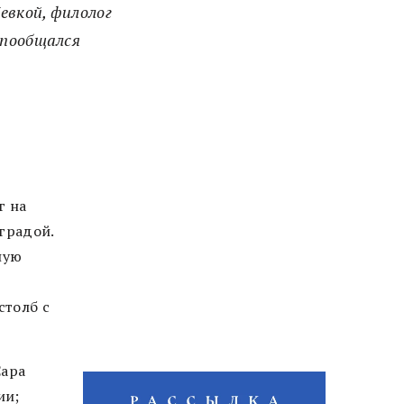
евкой, филолог
 пообщался
г на
градой.
ную
столб с
Сара
ии;