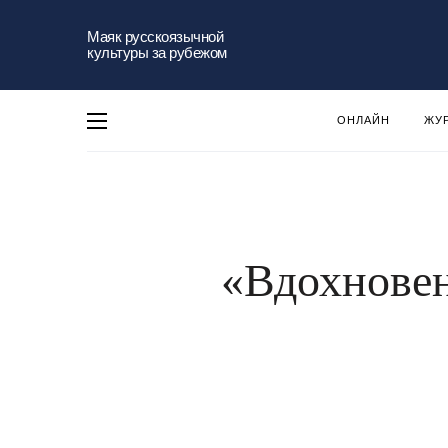
Маяк русскоязычной
культуры за рубежом
ОНЛАЙН
ЖУ
«Вдохновен