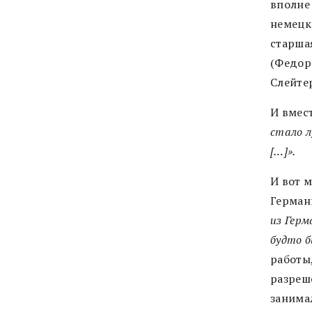
вполне
немецк
старша
(Федор
Слейте
И вмест
стало л
[…]».
И вот 
Герман
из Герм
будто б
работы,
разреш
занима