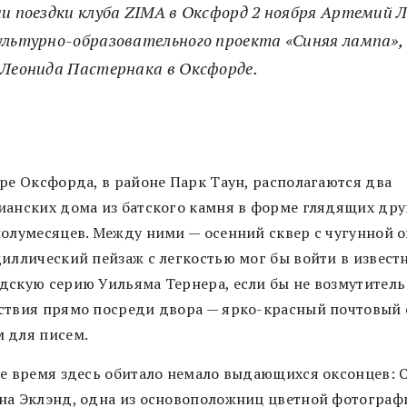
и поездки клуба ZIMA в Оксфорд 2 ноября Артемий Л
ультурно-образовательного проекта «Синяя лампа»,
 Леонида Пастернака в Оксфорде.
ере Оксфорда, в районе Парк Таун, располагаются два
ианских дома из батского камня в форме глядящих дру
полумесяцев. Между ними — осенний сквер с чугунной о
диллический пейзаж с легкостью мог бы войти в извест
дскую серию Уильяма Тернера, если бы не возмутитель
ствия прямо посреди двора — ярко-красный почтовый 
 для писем.
ое время здесь обитало немало выдающихся оксонцев: 
на Эклэнд, одна из основоположниц цветной фотограф