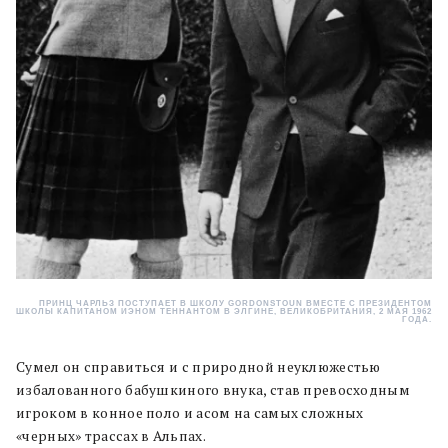
ПРИНЦ ЧАРЛЬЗ ПОСТУПАЕТ В ШКОЛУ GORDONSTOUN ВМЕСТЕ С ПРЕЗИДЕНТОМ
ШКОЛЫ КАПИТАНОМ ИЭНОМ ТЕННАНТОМ В ЭЛГИНЕ, ВЕЛИКОБРИТАНИЯ, 2 МАЯ 1962
ГОДА.
Сумел он справиться и с природной неуклюжестью
избалованного бабушкиного внука, став превосходным
игроком в конное поло и асом на самых сложных
«черных» трассах в Альпах.