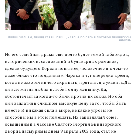
ПРИНЦ УИЛЬЯМ, ПРИНЦ ГАРРИ, ПРИНЦ ЧАРЛЬЗ ВО ВРЕМЯ ПОХОРОН ПРИНЦЕССЫ
ДИАНЫ.
Но его семейная драма еще долго будет темой таблоидов,
исторических исследований и бульварных романов,
сделав будущего Короля понятнее, человечнее и в чем-то
даже ближе его подданным. Чарльз и тут опередил время,
когда не захотел ничего скрывать, прятаться, лукавить. Да,
он всю жизнь любил и любит одну женщину. Да,
обстоятельства когда-то были против их союза. Но оба
они заплатили слишком высокую цену за то, чтобы быть
вместе. И никакая сила в мире, никакие угрозы не
способны им в этом помешать. Их запоздалый союз,
освященный в часовне Святого Георгия Виндзорского
дворца пасмурным днем 9 апреля 2005 года, стал не