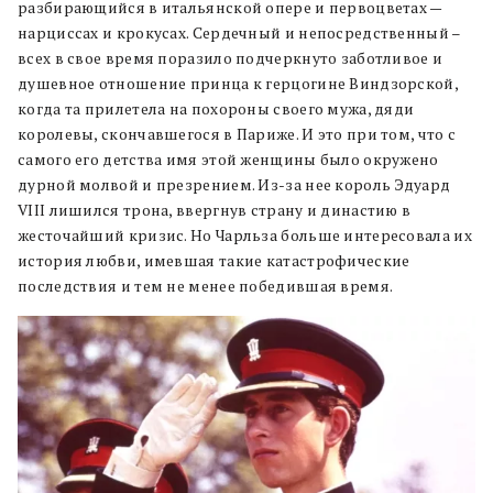
разбирающийся в итальянской опере и первоцветах —
нарциссах и крокусах. Сердечный и непосредственный –
всех в свое время поразило подчеркнуто заботливое и
душевное отношение принца к герцогине Виндзорской,
когда та прилетела на похороны своего мужа, дяди
королевы, скончавшегося в Париже. И это при том, что с
самого его детства имя этой женщины было окружено
дурной молвой и презрением. Из-за нее король Эдуард
VIII лишился трона, ввергнув страну и династию в
жесточайший кризис. Но Чарльза больше интересовала их
история любви, имевшая такие катастрофические
последствия и тем не менее победившая время.