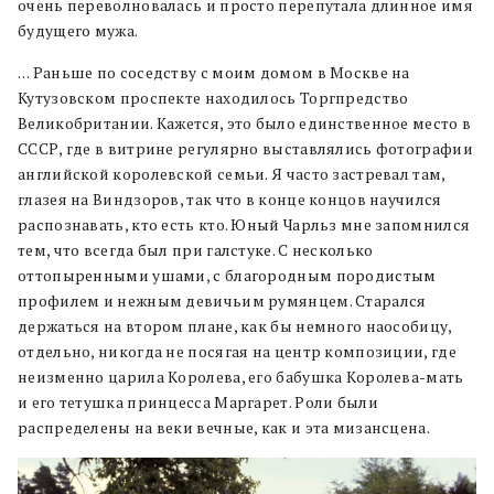
очень переволновалась и просто перепутала длинное имя
будущего мужа.
… Раньше по соседству с моим домом в Москве на
Кутузовском проспекте находилось Торгпредство
Великобритании. Кажется, это было единственное место в
СССР, где в витрине регулярно выставлялись фотографии
английской королевской семьи. Я часто застревал там,
глазея на Виндзоров, так что в конце концов научился
распознавать, кто есть кто. Юный Чарльз мне запомнился
тем, что всегда был при галстуке. С несколько
оттопыренными ушами, с благородным породистым
профилем и нежным девичьим румянцем. Старался
держаться на втором плане, как бы немного наособицу,
отдельно, никогда не посягая на центр композиции, где
неизменно царила Королева, его бабушка Королева-мать
и его тетушка принцесса Маргарет. Роли были
распределены на веки вечные, как и эта мизансцена.