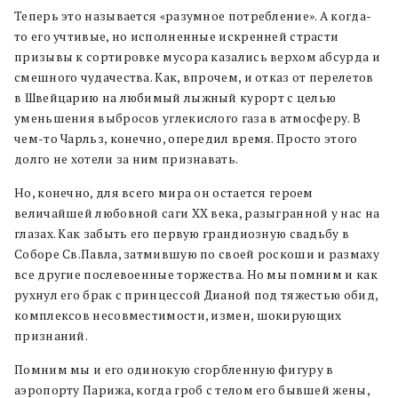
Теперь это называется «разумное потребление». А когда-
то его учтивые, но исполненные искренней страсти
призывы к сортировке мусора казались верхом абсурда и
смешного чудачества. Как, впрочем, и отказ от перелетов
в Швейцарию на любимый лыжный курорт с целью
уменьшения выбросов углекислого газа в атмосферу. В
чем-то Чарльз, конечно, опередил время. Просто этого
долго не хотели за ним признавать.
Но, конечно, для всего мира он остается героем
величайшей любовной саги ХХ века, разыгранной у нас на
глазах. Как забыть его первую грандиозную свадьбу в
Соборе Св.Павла, затмившую по своей роскоши и размаху
все другие послевоенные торжества. Но мы помним и как
рухнул его брак с принцессой Дианой под тяжестью обид,
комплексов несовместимости, измен, шокирующих
признаний.
Помним мы и его одинокую сгорбленную фигуру в
аэропорту Парижа, когда гроб с телом его бывшей жены,