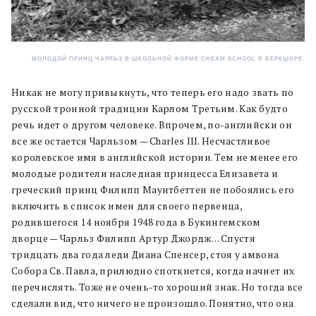
МОЛОДОЙ ПРИНЦ ЧАРЛЬЗ В ШКОЛЬНОЙ ФОРМЕ CHEAM SCHOOL В БЕРКШИРЕ.
Никак не могу привыкнуть, что теперь его надо звать по
русской тронной традиции Карлом Третьим. Как будто
речь идет о другом человеке. Впрочем, по-английски он
все же остается Чарльзом — Charles III. Несчастливое
королевское имя в английской истории. Тем не менее его
молодые родители наследная принцесса Елизавета и
греческий принц Филипп Маунтбеттен не побоялись его
включить в список имен для своего первенца,
родившегося 14 ноября 1948 года в Букингемском
дворце — Чарльз Филипп Артур Джордж… Спустя
тридцать два года леди Диана Спенсер, стоя у амвона
Собора Св. Павла, прилюдно споткнется, когда начнет их
перечислять. Тоже не очень-то хороший знак. Но тогда все
сделали вид, что ничего не произошло. Понятно, что она