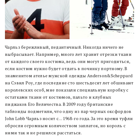
Чарльз бережливый, педантичный. Никогда ничего не
выбрасывает. Например, много лет хранит отрезки ткани
от каждого своего костюма, ведь они могут пригодиться,
если костюм нужно будет отдать в починку портному. В
знаменитом ателье мужской одежды Anderson&Scheppard
на Сэвил Роу, где последние сто шестьдесят лет обшивают
королевских особ, мне показали специальную коробку с
остатками ткани от костюмов, пальто и клубных
пиджаков Его Величества. В 2009 году британские
таблоиды подметили, что одну из пар черных оксфордов
John Lobb Чарльз носит с… 1968-го года. За это время туфли
обросли огромным количеством заплаток, но король с
ними так и не решился расстаться.