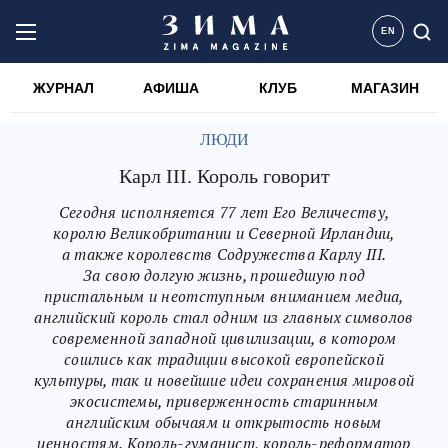
EN
ЖУРНАЛ
АФИША
КЛУБ
МАГАЗИН
ЛЮДИ
Карл III. Король говорит
Сегодня исполняется 77 лет Его Величеству,
королю Великобритании и Северной Ирландии,
а также королевств Содружества Карлу III.
За свою долгую жизнь, прошедшую под
пристальным и неотступным вниманием медиа,
английский король стал одним из главных символов
современной западной цивилизации, в котором
сошлись как традиции высокой европейской
культуры, так и новейшие идеи сохранения мировой
экосистемы, приверженность старинным
английским обычаям и открытость новым
ценностям. Король-гуманист, король-реформатор