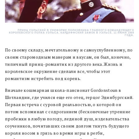
ПРИНЦ УЭЛЬСКИЙ В УНИФОРМЕ ПОЛКОВНИКА ГЛАВНОГО КОМАНДУЮЩЕГО
КОРОЛЕВСКОГО ПОЛКА УЭЛЬСА, КАРДИФФСКИЙ ЗАМОК В УЭЛЬСЕ, 11 ИЮНЯ 1969
ГОДА.
По своему складу, мечтательному и самоуглубленному, по
своим старомодным манерам и вкусам, он был, конечно,
типичный принц-романтик из другого века. Жизнь и
королевское окружение сделали все, чтобы этот
романтизм истребить под корень.
Вначале кошмарная школа-пансионат Gordonstoun в
Шотландии, где учился еще его отец, герцог Эдинбургский.
Первая встреча с суровой реальностью, о которой он
потом вспоминал с содроганием (бесконечные утренние
пробежки в любую погоду, ледяной душ, издевательства
соучеников, почитавших своим долгом ткнуть будущего
короля носом в грязь во время игры в регби,