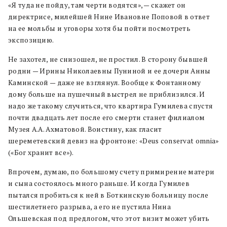
«Я туда не пойду, там черти водятся», — скажет он
директрисе, милейшей Нине Ивановне Поповой в ответ
на ее мольбы и уговоры хотя бы пойти посмотреть
экспозицию.
Не захотел, не снизошел, не простил. В сторону бывшей
родни — Ирины Николаевны Пуниной и ее дочери Анны
Каминской — даже не взглянул. Вообще к Фонтанному
дому больше на пушечный выстрел не приблизился. И
надо же такому случиться, что квартира Гумилева спустя
почти двадцать лет после его смерти станет филиалом
Музея А.А. Ахматовой. Воистину, как гласит
шереметевский девиз на фронтоне: «Deus conservat omnia»
(«Бог хранит все»).
Впрочем, думаю, по большому счету примирение матери
и сына состоялось много раньше. И когда Гумилев
пытался пробиться к ней в Боткинскую больницу после
шестилетнего разрыва, а его не пустила Нина
Ольшевская под предлогом, что этот визит может убить