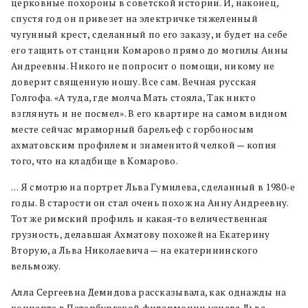
церковные похороны в советской истории. И, наконец,
спустя год он привезет на электричке тяжеленный
чугунный крест, сделанный по его заказу, и будет на себе
его тащить от станции Комарово прямо до могилы Анны
Андреевны. Никого не попросит о помощи, никому не
доверит священную ношу. Все сам. Вечная русская
Голгофа. «А туда, где молча Мать стояла, Так никто
взглянуть и не посмел». В его квартире на самом видном
месте сейчас мраморный барельеф с горбоносым
ахматовским профилем и знаменитой челкой — копия
того, что на кладбище в Комарово.
… Я смотрю на портрет Льва Гумилева, сделанный в 1980-е
годы. В старости он стал очень похож на Анну Андреевну.
Тот же римский профиль и какая-то величественная
грузность, делавшая Ахматову похожей на Екатерину
Вторую, а Льва Николаевича — на екатерининского
вельможу.
Алла Сергеевна Демидова рассказывала, как однажды на