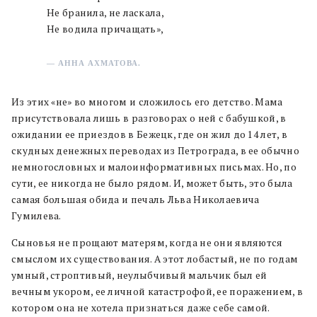
Не бранила, не ласкала,
Не водила причащать»,
— АННА АХМАТОВА.
Из этих «не» во многом и сложилось его детство. Мама
присутствовала лишь в разговорах о ней с бабушкой, в
ожидании ее приездов в Бежецк, где он жил до 14 лет, в
скудных денежных переводах из Петрограда, в ее обычно
немногословных и малоинформативных письмах. Но, по
сути, ее никогда не было рядом. И, может быть, это была
самая большая обида и печаль Льва Николаевича
Гумилева.
Сыновья не прощают матерям, когда не они являются
смыслом их существования. А этот лобастый, не по годам
умный, строптивый, неулыбчивый мальчик был ей
вечным укором, ее личной катастрофой, ее поражением, в
котором она не хотела признаться даже себе самой.