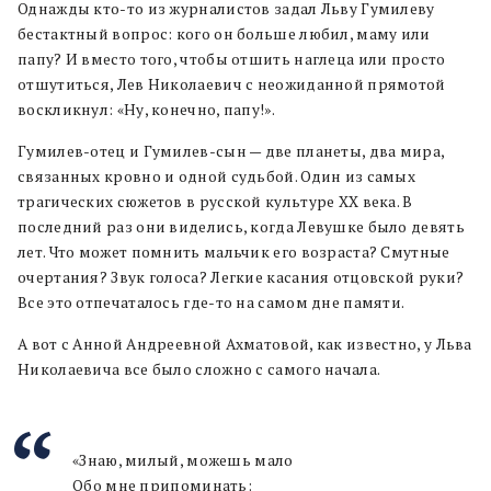
Однажды кто-то из журналистов задал Льву Гумилеву
бестактный вопрос: кого он больше любил, маму или
папу? И вместо того, чтобы отшить наглеца или просто
отшутиться, Лев Николаевич с неожиданной прямотой
воскликнул: «Ну, конечно, папу!».
Гумилев-отец и Гумилев-сын — две планеты, два мира,
связанных кровно и одной судьбой. Один из самых
трагических сюжетов в русской культуре ХХ века. В
последний раз они виделись, когда Левушке было девять
лет. Что может помнить мальчик его возраста? Смутные
очертания? Звук голоса? Легкие касания отцовской руки?
Все это отпечаталось где-то на самом дне памяти.
А вот с Анной Андреевной Ахматовой, как известно, у Льва
Николаевича все было сложно с самого начала.
«Знаю, милый, можешь мало
Обо мне припоминать: