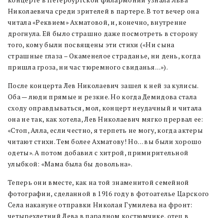
концерте в Петербургской филармонии узнала Льва
Николаевича среди зрителей в партере. В тот вечер она
читала «Реквием» Ахматовой, и, конечно, внутренне
дрогнула. Ей было страшно даже посмотреть в сторону
того, кому были посвящены эти стихи («Ни сына
страшные глаза – Окаменелое страданье, ни день, когда
пришла гроза, ни час тюремного свиданья…»).
После концерта Лев Николаевич зашел к ней за кулисы.
Оба — люди прямые и резкие. Но когда Демидова стала
сходу оправдываться, мол, концерт неудачный и читала
она не так, как хотела, Лев Николаевич мягко прервал ее:
«Стоп, Алла, если честно, я терпеть не могу, когда актеры
читают стихи. Тем более Ахматову! Но… вы были хорошо
одеты». А потом добавил с хитрой, примирительной
улыбкой: «Мама была бы довольна».
Теперь они вместе, как на той знаменитой семейной
фотографии, сделанной в 1916 году в фотоателье Царского
Села накануне отправки Николая Гумилева на фронт:
четырехлетний Лева в парадном костюмчике, отец в