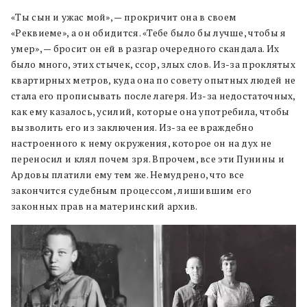
«Ты сын и ужас мой», — прокричит она в своем
«Реквиеме», а он обидится. «Тебе было бы лучше, чтобы я
умер», — бросит он ей в разгар очередного скандала. Их
было много, этих стычек, ссор, злых слов. Из-за проклятых
квартирных метров, куда она по совету опытных людей не
стала его прописывать после лагеря. Из-за недостаточных,
как ему казалось, усилий, которые она употребила, чтобы
вызволить его из заключения. Из-за ее враждебно
настроенного к нему окружения, которое он на дух не
переносил и клял почем зря. Впрочем, все эти Пунины и
Ардовы платили ему тем же. Немудрено, что все
закончится судебным процессом, лишившим его
законных прав на материнский архив.