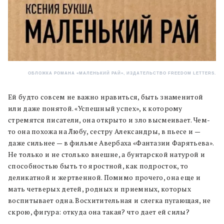
ОБЛОЖКА РОМАНА «МАЛЕНЬКИЙ РАЙ», ИЗДАТЕЛЬСТВО FREEDOM LETTERS.
Ей будто совсем не важно нравиться, быть знаменитой
или даже понятой. «Успешный успех», к которому
стремятся писатели, она открыто и зло высмеивает. Чем-
то она похожа на Любу, сестру Александры, в пьесе и —
даже сильнее — в фильме Авербаха «Фантазии Фарятьева».
Не только и не столько внешне, а бунтарской натурой и
способностью быть то яростной, как подросток, то
деликатной и жертвенной. Помимо прочего, она еще и
мать четверых детей, родных и приемных, которых
воспитывает одна. Восхитительная и слегка пугающая, не
скрою, фигура: откуда она такая? что дает ей силы?