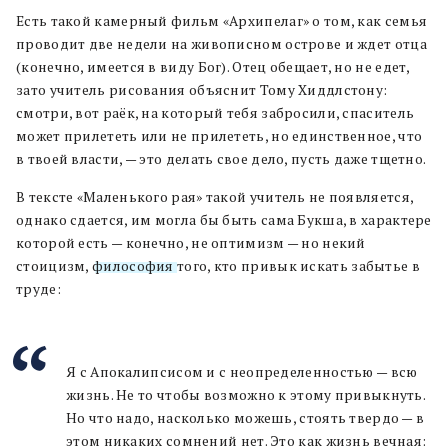
Есть такой камерный фильм «Архипелаг» о том, как семья
проводит две недели на живописном острове и ждет отца
(конечно, имеется в виду Бог). Отец обещает, но не едет,
зато учитель рисования объяснит Тому Хиддлстону:
смотри, вот раёк, на который тебя забросили, спаситель
может прилететь или не прилететь, но единственное, что
в твоей власти, — это делать свое дело, пусть даже тщетно.
В тексте «Маленького рая» такой учитель не появляется,
однако сдается, им могла бы быть сама Букша, в характере
которой есть — конечно, не оптимизм — но некий
стоицизм,
философия
того, кто привык искать забытье в
труде:
Я с Апокалипсисом и с неопределенностью — всю
жизнь. Не то чтобы возможно к этому привыкнуть.
Но что надо, насколько можешь, стоять твердо — в
этом никаких сомнений нет. Это как жизнь вечная: