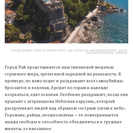
ГОРОД ХЕРЦЕГ-НОВИ В ЧЕРНОГОРИИ, ГДЕ НАПИСАН «МАЛЕНЬКИЙ РАЙ». ФОТО:
EUGENE PETRUNIN, FREEPIK.
Город Рай представляется пластилиновой моделью
странного мира, гротескной пародией на реальность. К
примеру, по нему ходят и раздражают всех самоубийцы:
бросаются в водопад, бродят по горам в надежде
взорваться, едят осколки. Особенно раздражает, когда они
прыгают с аттракциона Небесная карусель, который
раскручивает людей над обрывом «острым углом к небу».
Горожане, райцы, неоднозначны — то подчеркивается
жажда свободы и способность объединяться в трудные
минуты, то внезапное: