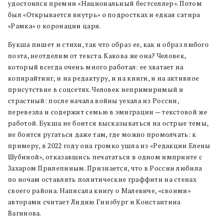
удостоился премии «Национальный бестселлер». Потом
был «Открывается внутрь» о подростках и едкая сатира
«Рамка» о коронации царя.
Букша пишет и стихи, так что образ ее, как и образ любого
поэта, неотделим от текста. Какова же она? Человек,
который всегда очень много работал: ее хватает на
копирайтинг, и на редактуру, и на книги, и на активное
присутствие в соцсетях. Человек непримиримый и
страстный: после начала войны уехала из России,
перевезла и содержит семью в эмиграции — текстовой же
работой. Букша не боится высказываться на острые темы,
не боится ругаться даже там, где можно промолчать: к
примеру, в 2022 году она громко ушла из «Редакции Елены
Шубиной», отказавшись печататься в одном импринте с
Захаром Прилепиным. Признается, что в России любила
по ночам оставлять политические граффити на стенах
своего района. Написала книгу о Малевиче, «своими»
авторами считает Лидию Гинзбург и Константина
Вагинова.