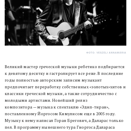
ФОТО: VESZELI ANNAMÁRIA
Великий мастер греческой музыки ребетико подбирается
к девятому десятку и гастролирует все реже. В последние
годы полностью авторским записям музыкант
предпочитает переработку собственных «золотых»хитов и
классики греческой музыки, а также сотрудничество с
молодыми артистами. Новейший релиз
композитора — музыка к спектаклю «Эдип-тиран»,
поставленному Йоргосом Кимулисом еще в 2005 году.
Музыку к нему написал Горан Брегович, а Даларас только
пел. В программу нынешнего тура Гиоргоса Далараса