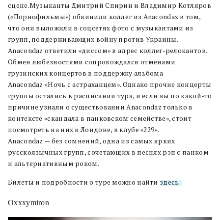
сцене.Музыканты Дмитрий Спирин и Владимир Котляров
(«Порнофильмы») обвинили коллег из Anacondaz в том,
что они выложили в соцсетях фото с музыкантами из
групп, поддерживающих войну против Украины.
Anacondaz ответили «диссом» в адрес коллег-релокантов.
Обмен любезностями сопровождался отменами
грузинских концертов в поддержку альбома
Anacondaz «Ночь с астраханцем». Однако прочие концерты
группы остались в расписании тура, и если вы по какой-то
причине узнали о существовании Anacondaz только в
контексте «скандала в панковском семействе», стоит
посмотреть на них в Лондоне, в клубе «229».
Anacondaz — без сомнений, одна из самых ярких
русскоязычных групп, сочетающих в песнях рэп с панком
и альтернативным роком.
Билеты и подробности о туре можно найти
здесь.
Oxxxymiron