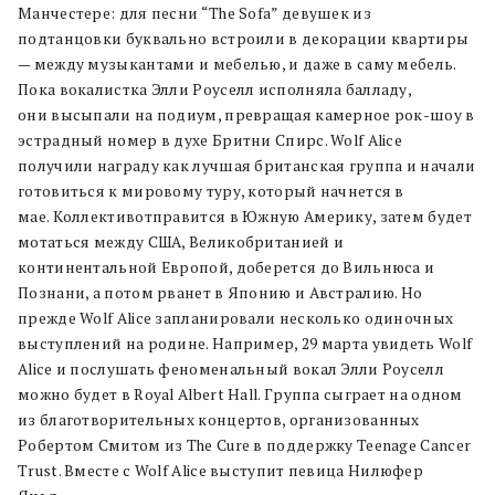
Манчестере: для песни “The Sofa” девушек из
подтанцовки буквально встроили в декорации квартиры
— между музыкантами и мебелью, и даже в саму мебель.
Пока вокалистка Элли Роуселл исполняла балладу,
они высыпали на подиум, превращая камерное рок-шоу в
эстрадный номер в духе Бритни Спирс. Wolf Alice
получили награду как лучшая британская группа и начали
готовиться к мировому туру, который начнется в
мае. Коллективотправится в Южную Америку, затем будет
мотаться между США, Великобританией и
континентальной Европой, доберется до Вильнюса и
Познани, а потом рванет в Японию и Австралию. Но
прежде Wolf Alice запланировали несколько одиночных
выступлений на родине. Например, 29 марта увидеть Wolf
Alice и послушать феноменальный вокал Элли Роуселл
можно будет в Royal Albert Hall. Группа сыграет на одном
из благотворительных концертов, организованных
Робертом Смитом из The Cure в поддержку Teenage Cancer
Trust. Вместе с Wolf Alice выступит певица Нилюфер