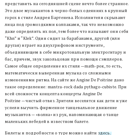
представить на сегодняшней сцене нечто более странное.
Это двое музыкантов в черно-белых одеяниях в крупный
горох в стиле Андрея Бартенева. Исполнители скрывают
лица под громоздкими колпаками, так что невозможно
даже определить их пол, тем более что называют они себя
“Khn” и “Klek”. Один сидит за барабанами, другой (или
другая) играет на двухгрифовом инструменте,
объединяющем в себе микротональную электрогитару и
бас, причем, звук закольцован при помощи сэмплеров.
Самое общее определение их стиля —math-рок, то есть,
математически выверенная музыка со сложными
изменениями ритма. На сайте же Angine De Poitrine дано
такое определение: mantra-rock dada pythago-cubiste. При
всей сложности концепта концерты Angine De
Poitrine — чистый отвяз. Зрители веселятся как дети и уже
успели выучить фирменное танцевальное движение
музыкантов — «волна» из рук, напоминающая о танце
маленьких лебедей в известном балете.
Билеты и подробности о туре можно найти
здесь.