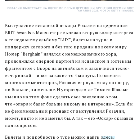
РОЗАЛИЯ ВЫСТУПАЕТ НА СЦЕНЕ ВО ВРЕМЯ ЦЕРЕМОНИИ ВРУЧЕНИЯ ПРЕМИИ BRIT
AWARDS 2026. ФОТО: GETTY IMAGES.
Выступление испанской певицы Розалии на церемонии
BRIT Awards в Манчестере вызвало вторую волну интереса
к ее недавнему альбому “LUX”, билеты на турне в
поддержку которого и без того проданы по всему миру.
Номер “Berghain” начался с немецкоязычного хора,
продолжился оперной партией на испанском и гостевым
фрагментом с Бьорк на английском и закончился техно-
вечеринкой — и все за какие-то 4 минуты. По мнению
многих комментаторов, Розалия вернула моду на оперу,
ни больше, ни меньше. И угораздило же Тимоти Шаламе
именно на этом фоне сделать свое заявление о том,
что «опера и балет больше никому не интересны». Если бы
не феноменальный резонанс от выступления Розалии,
может, никто и не заметил бы. А так — его «Оскар» оказался
под вопросом.
Билеты и подробности о туре можно найти
здесь.