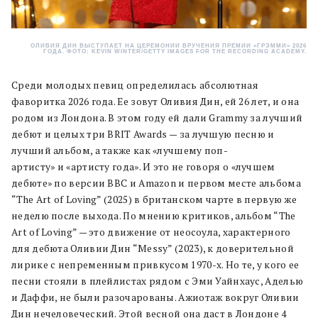
ОЛИВИЯ ДИН ВЫСТУПАЕТ НА ЦЕРЕМОНИИ ВРУЧЕНИЯ ПРЕМИИ «ГРЭММИ» 2026
ГОДА. ФОТО: KEVIN WINTER/GETTY IMAGES FOR THE RECORDING ACADEMY.
Среди молодых певиц определилась абсолютная
фаворитка 2026 года. Ее зовут Оливия Дин, ей 26 лет, и она
родом из Лондона. В этом году ей дали Grammy за лучший
дебют и целых три BRIT Awards — за лучшую песню и
лучший альбом, а также как «лучшему поп-
артисту» и «артисту года». И это не говоря о «лучшем
дебюте» по версии BBC и Amazon и первом месте альбома
“The Art of Loving” (2025) в британском чарте в первую же
неделю после выхода. По мнению критиков, альбом “The
Art of Loving” — это движение от неосоула, характерного
для дебюта Оливии Дин “Messy” (2023), к доверительной
лирике с непременным привкусом 1970-х. Но те, у кого ее
песни стояли в плейлистах рядом с Эми Уайнхаус, Аделью
и Даффи, не были разочарованы. Ажиотаж вокруг Оливии
Дин нечеловеческий. Этой весной она даст в Лондоне 4