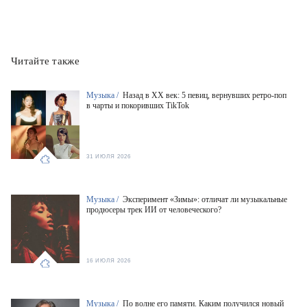
Читайте также
Музыка /
Назад в XX век: 5 певиц, вернувших ретро-поп
в чарты и покоривших TikTok
31 ИЮЛЯ 2026
Музыка /
Эксперимент «Зимы»: отличат ли музыкальные
продюсеры трек ИИ от человеческого?
16 ИЮЛЯ 2026
Музыка /
По волне его памяти. Каким получился новый