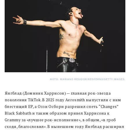
ФОТО: MARIANO REGIDOR/REDFERNS/GETTY IMAGES.
Янгблад (Доминик Харрисон) — главная рок-звезда
поколения TikTok. В 2025 году Aerosmith выпустили с ним
блестящий EP, а Оззи Осборн разрешил спеть “Changes”
Black Sabbath и таким образом привел Харрисона к
Grammy за «лучшее рок-исполнение», в общем, «в гроб
сходя, благословил». В нынешнем году Янгблад расширил