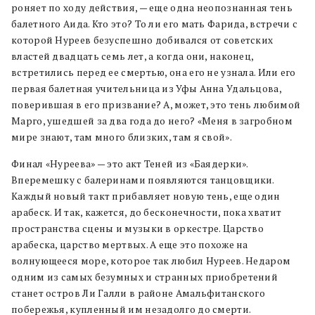
роняет по ходу действия, — еще одна неопознанная тень
балетного Аида. Кто это? То ли его мать Фарида, встречи с
которой Нуреев безуспешно добивался от советских
властей двадцать семь лет, а когда они, наконец,
встретились перед ее смертью, она его не узнала. Или его
первая балетная учительница из Уфы Анна Удальцова,
поверившая в его призвание? А, может, это тень любимой
Марго, ушедшей за два года до него? «Меня в загробном
мире знают, там много близких, там я свой».
Финал «Нуреева» — это акт Теней из «Баядерки».
Вперемешку с балеринами появляются танцовщики.
Каждый новый такт прибавляет новую тень, еще один
арабеск. И так, кажется, до бесконечности, пока хватит
пространства сцены и музыки в оркестре. Царство
арабеска, царство мертвых. А еще это похоже на
волнующееся море, которое так любил Нуреев. Недаром
одним из самых безумных и странных приобретений
станет остров Ли Галли в районе Амальфитанского
побережья, купленный им незадолго до смерти.