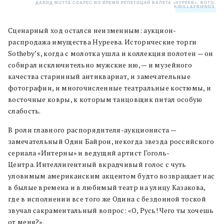
ДАВИД МОТТА СОАРЕС ВО ВРЕМЯ РЕПЕТИЦИЙ БАЛЕТА «НУРЕЕВ». ФОТО:
KIRILL&FRIENDS
.
Сценарный ход остался неизменным: аукцион-
распродажа имущества Нуреева. Исторические торги
Sotheby’s, когда с молотка ушла и коллекция полотен — он
собирал исключительно мужские ню, — и музейного
качества старинный антиквариат, и замечательные
фотографии, и многочисленные театральные костюмы, и
восточные ковры, к которым танцовщик питал особую
слабость.
В роли главного распорядителя-аукциониста —
замечательный Один Байрон, некогда звезда российского
сериала «Интерны» и ведущий артист Гоголь-
Центра. Интеллигентный вкрадчивый голос с чуть
уловимым американским акцентом будто возвращает нас
в былые времена и в любимый театр на улицу Казакова,
где в исполнении все того же Одина с бездонной тоской
звучал сакраментальный вопрос: «О, Русь! Чего ты хочешь
от меня?».