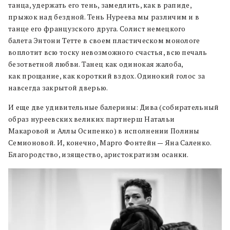
танца, удержать его тень, замедлить, как в рапиде,
прыжок над бездной. Тень Нуреева мы различим и в
танце его французского друга. Солист немецкого
балета Энтони Тетте в своем пластическом монологе
воплотит всю тоску невозможного счастья, всю печаль
безответной любви. Танец как одинокая жалоба,
как прощание, как короткий вздох. Одинокий голос за
навсегда закрытой дверью.
И еще две удивительные балерины: Дива (собирательный
образ нуреевских великих партнерш Натальи
Макаровой и Аллы Осипенко) в исполнении Полины
Семионовой. И, конечно, Марго Фонтейн — Яна Саленко.
Благородство, изящество, аристократизм осанки.