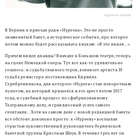
РУДОЛЬФ НУРЕЕВ.
В Берлин я приехал ради «Нуреева». Это не просто
знаменитый балет, а историческое событие, про которое
потом можно будет рассказывать внукам: «Я это видел…».
Причем видел дважды! Вначале в Большом театре, теперь
на сцене Немецкой оперы. Тут все как-то удивительно
сошлось: и судьба главного героя, великого артиста. И
судьба режиссера-постановщика Кирилла
Серебренникова, для которого «Нуреев» стал поворотным
пунктом, на который пришелся и его арест летом 2017
года, и судебный процесс по сфабрикованному
Театральному делу, и грандиозный успех самого
спектакля… Хотя на самом деле с новой редакцией балета
все обстоит довольно просто: к «Нурееву» воспылал
страстью художественный руководитель берлинской
балетной труппы Кристиан Шпук. В течение трех лет он