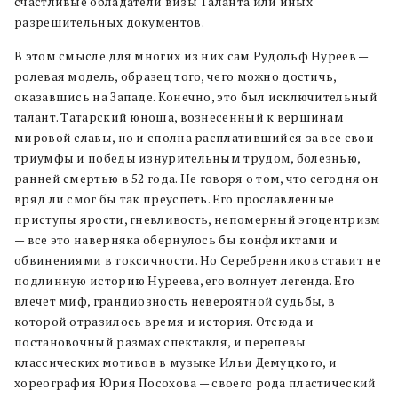
счастливые обладатели визы Таланта или иных
разрешительных документов.
В этом смысле для многих из них сам Рудольф Нуреев —
ролевая модель, образец того, чего можно достичь,
оказавшись на Западе. Конечно, это был исключительный
талант. Татарский юноша, вознесенный к вершинам
мировой славы, но и сполна расплатившийся за все свои
триумфы и победы изнурительным трудом, болезнью,
ранней смертью в 52 года. Не говоря о том, что сегодня он
вряд ли смог бы так преуспеть. Его прославленные
приступы ярости, гневливость, непомерный эгоцентризм
— все это наверняка обернулось бы конфликтами и
обвинениями в токсичности. Но Серебренников ставит не
подлинную историю Нуреева, его волнует легенда. Его
влечет миф, грандиозность невероятной судьбы, в
которой отразилось время и история. Отсюда и
постановочный размах спектакля, и перепевы
классических мотивов в музыке Ильи Демуцкого, и
хореография Юрия Посохова — своего рода пластический