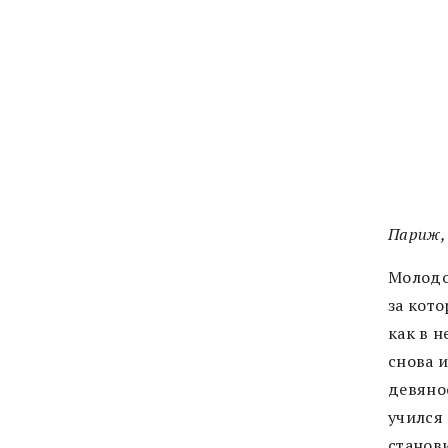
Париж, 
Молодо
за кот
как в 
снова 
девяно
учился 
станов