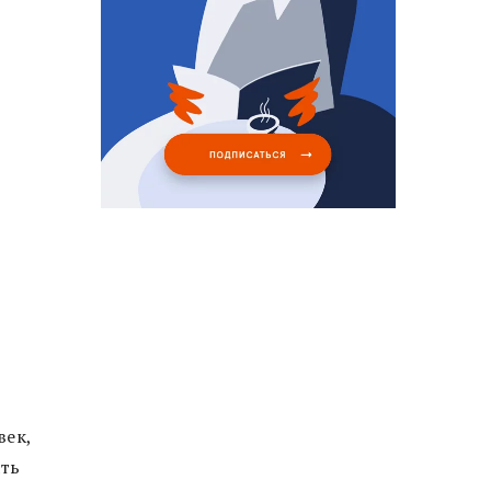
век,
ать