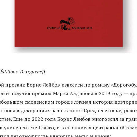
Éditions Tourgueneff
й прозаик Борис Лейбов известен по роману «Дорогобу
орый получил премию Марка Алданова в 2019 году — про
небольшом смоленском городе личная история повторяе
и снова в декорациях разных эпох: Средневековье, рево
стые. Ещё до 2022 года Борис Лейбов много жил за гра
в университете Глазго, и в его книгах центральной тем
ится невозможность удержать место и время: