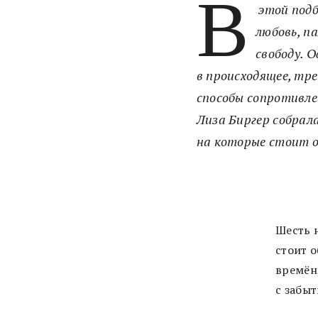
В
этой подб
любовь, п
свободу. 
в происходящее, тр
способы сопротивле
Лиза Биргер собрала
на которые стоит 
Шесть 
стоит 
времён
с забы