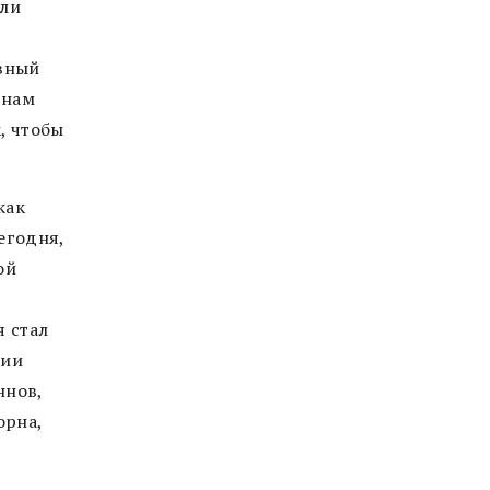
или
ивный
 нам
к, чтобы
как
егодня,
ой
я стал
нии
ннов,
орна,