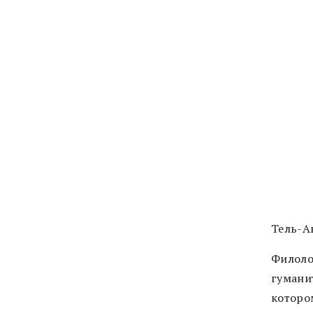
Тель-А
Филоло
гумани
которо