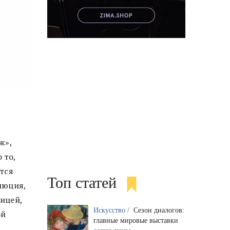
ж»,
 то,
тся
Топ статей
люция,
ницей,
Искусство /
Сезон диалогов:
ой
главные мировые выставки