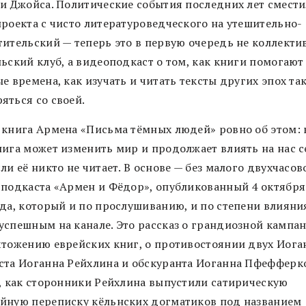
 и Джойса. Политические события последних лет смест
проекта с чисто литературоведческого на утешительно-
тительский — теперь это в первую очередь не коллект
льский клуб, а видеоподкаст о том, как книги помогают
е времена, как изучать и читать тексты других эпох та
яться со своей.
 книга Армена «Письма тёмных людей» ровно об этом: 
нига может изменить мир и продолжает влиять на нас с
ли её никто не читает. В основе — без малого двухчасов
 подкаста «Армен и Фёдор», опубликованный 4 октября
ода, который и по прослушиванию, и по степени влияни
успешным на канале. Это рассказ о грандиозной кампа
чтожению еврейских книг, о противостоянии двух Иога
ста Иоганна Рейхлина и обскуранта Иоганна Пфефферк
м, как сторонники Рейхлина выпустили сатирическую
йную переписку кёльнских догматиков под названием