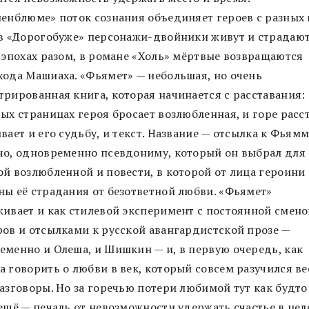
иенблюме» поток сознания объединяет героев с разных
 в «Дорогобуже» персонажи-двойники живут и страдаю
х эпохах разом, в романе «Холь» мёртвые возвращаются
хода Машиаха. «Фьямет» — небольшая, но очень
трированная книга, которая начинается с расставания:
вых страницах героя бросает возлюбленная, и горе расс
вает и его судьбу, и текст. Название — отсылка к Фьям
чо, одновременно псевдониму, который он выбрал для
ой возлюбленной и повести, в которой от лица героини
ны её страдания от безответной любви. «Фьямет»
живает и как стилевой эксперимент с постоянной смен
ров и отсылками к русской авангардистской прозе —
еменно и Олеша, и Шишкин — и, в первую очередь, как
а говорить о любви в век, который совсем разучился ве
азговоры. Но за горечью потери любимой тут как будто
 ещё — печаль от невозможности удержать счастье в цел