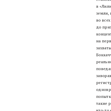
в «Лил
земли,
во все
до при
концен
на пер
захваты
Боккач
реальн
поведа
завора
регист
одновр
попытк
такие р
что-то