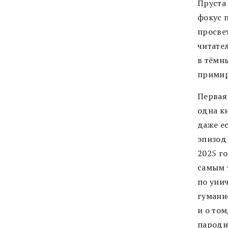
Пруста
фокус 
просве
читате
в тёмны
примир
Первая
одна к
даже ес
эпизод
2025 г
самым 
по уни
гумани
и о то
пароди