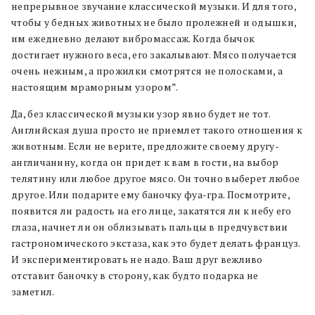
непрерывное звучание классической музыки. И для того,
чтобы у бедных животных не было пролежней и одышки,
им ежедневно делают вибромассаж. Когда бычок
достигает нужного веса, его закалывают. Мясо получается
очень нежным, а прожилки смотрятся не полосками, а
настоящим мраморным узором”.
Да, без классической музыки узор явно будет не тот.
Английская душа просто не приемлет такого отношения к
животным. Если не верите, предложите своему другу-
англичанину, когда он придет к вам в гости, на выбор
телятину или любое другое мясо. Он точно выберет любое
другое. Или подарите ему баночку фуа-гра. Посмотрите,
появится ли радость на его лице, закатятся ли к небу его
глаза, начнет ли он облизывать пальцы в предчувствии
гастрономического экстаза, как это будет делать француз.
И экспериментировать не надо. Ваш друг вежливо
отставит баночку в сторону, как будто подарка не
заметил.