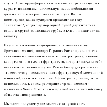
трубкой, которую фермер засовывает в горло птицы, и с
курком, подающим питательную смесь небольшими
дозами, чтобы не разорвать горло гуся. Вы бы
посмотрели, какие судороги проходят по телу
“лапчатого”, когда фермер одной рукой держит его за
горло, а другой запихивает трубку в клюв и нажимает на
гашетку.
На youtube я нашел видеоролик, где знаменитому
британскому шеф-повору Гордону Рамзи предлагают с
завязанными глазами отличить фуа-гра принудительно
вскормленного гуся от фуа-гра гуся, который нагулял себе
печень естественным путем. Рамзи без труда распознал
что есть что: у насильственного фуа-гра вкус более тонкий
и нежный, так что только такой фуа-гра он, Рамзи, готов
использовать в своем ресторане с тремя звездами
мишлена в Челси. Этот клип — прямой вызов английскому
общественному мнению.
Мы часто получаем удовольствие за чужой счет.