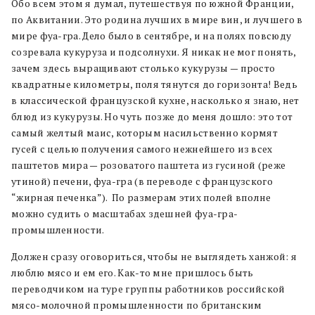
Обо всем этом я думал, путешествуя по южной Франции,
по Аквитании. Это родина лучших в мире вин, и лучшего в
мире фуа-гра. Дело было в сентябре, и на полях повсюду
созревала кукуруза и подсолнухи. Я никак не мог понять,
зачем здесь выращивают столько кукурузы — просто
квадратные километры, поля тянутся до горизонта! Ведь
в классической французской кухне, насколько я знаю, нет
блюд из кукурузы. Но чуть позже до меня дошло: это тот
самый желтый маис, которым насильственно кормят
гусей с целью получения самого нежнейшего из всех
паштетов мира — розоватого паштета из гусиной (реже
утиной) печени, фуа-гра (в переводе с французского
“жирная печенка”). По размерам этих полей вполне
можно судить о масштабах здешней фуа-гра-
промышленности.
Должен сразу оговориться, чтобы не выглядеть ханжой: я
люблю мясо и ем его. Как-то мне пришлось быть
переводчиком на туре группы работников российской
мясо-молочной промышленности по британским