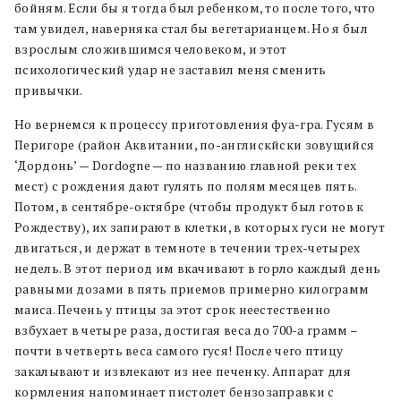
бойням. Если бы я тогда был ребенком, то после того, что
там увидел, наверняка стал бы вегетарианцем. Но я был
взрослым сложившимся человеком, и этот
психологический удар не заставил меня сменить
привычки.
Но вернемся к процессу приготовления фуа-гра. Гусям в
Перигоре (район Аквитании, по-англискйски зовущийся
‘Дордонь’ — Dordogne — по названию главной реки тех
мест) с рождения дают гулять по полям месяцев пять.
Потом, в сентябре-октябре (чтобы продукт был готов к
Рождеству), их запирают в клетки, в которых гуси не могут
двигаться, и держат в темноте в течении трех-четырех
недель. В этот период им вкачивают в горло каждый день
равными дозами в пять приемов примерно килограмм
маиса. Печень у птицы за этот срок неестественно
взбухает в четыре раза, достигая веса до 700-а грамм –
почти в четверть веса самого гуся! После чего птицу
закалывают и извлекают из нее печенку. Аппарат для
кормления напоминает пистолет бензозаправки с