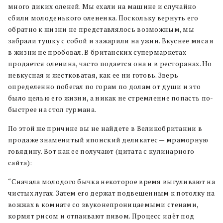
много диких оленей. Мы ехали на машине и случайно
сбили молоденького олененка. Поскольку вернуть его
обратно к жизни не представлялось возможным, мы
забрали тушку с собой и зажарили на ужин. Вкуснее мяса я
в жизни не пробовал. В британских супермаркетах
продается оленина, часто подается она и в ресторанах. Но
невкусная и жестковатая, как ее ни готовь. Зверь
определенно побегал по горам по долам от души и это
было целью его жизни, а никак не стремление попасть по-
быстрее на стол гурмана.
По этой же причине вы не найдете в Великобритании в
продаже знаменитый японский деликатес — мраморную
говядину. Вот как ее получают (цитата с кулинарного
сайта):
“Сначала молодого бычка некоторое время выгуливают на
чистых лугах. Затем его держат подвешенным к потолку на
вожжах в комнате со звуконепроницаемыми стенами,
кормят рисом и отпаивают пивом. Процесс идёт под