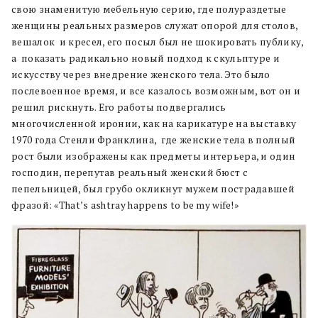
свою знаменитую мебельную серию, где полураздетые
женщины реальных размеров служат опорой для столов,
вешалок и кресел, его посыл был не шокировать публику,
а показать радикально новый подход к скульптуре и
искусству через внедрение женского тела. Это было
послевоенное время, и все казалось возможным, вот он и
решил рискнуть. Его работы подвергались
многочисленной иронии, как на карикатуре на выставку
1970 года Стенли Франклина, где женские тела в полный
рост были изображены как предметы интерьера, и один
господин, перепутав реальный женский бюст с
пепельницей, был грубо окликнут мужем пострадавшей
фразой: «That’s ashtray happens to be my wife!»