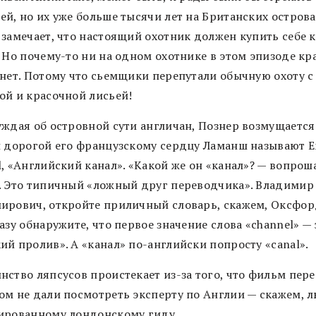
й, но их уже больше тысячи лет на Британских острова
 замечает, что настоящий охотник должен купить себе 
. Но почему-то ни на одном охотнике в этом эпизоде кр
 нет. Потому что сьемщики перепутали обычную охоту с
ой и красочной лисьей!
уждая об островной сути англичан, Познер возмущается
и дорогой его французскому сердцу Ламанш называют E
, «Английский канал». «Какой же он «канал»? — вопрош
. Это типичный «ложный друг переводчика». Владимир
ирович, откройте приличный словарь, скажем, Оксфор
азу обнаружите, что первое значение слова «channel» — 
ий пролив». А «канал» по-английски попросту «canal».
нство ляпсусов проистекает из-за того, что фильм пер
ом не дали посмотреть эксперту по Англии — скажем, 
ированному лондонскому гиду.