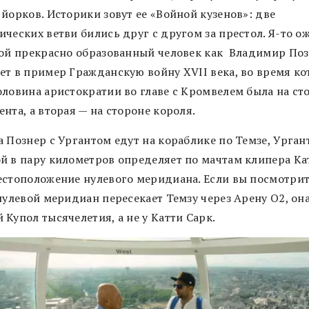
йорков. Историки зовут ее «Войной кузенов»: две
ческих ветви бились друг с другом за престол. Я-то о
кой прекрасно образованный человек как Владимир Поз
ет в пример Гражданскую войну XVII века, во время к
оловина аристократии во главе с Кромвелем была на ст
нта, а вторая — на стороне короля.
 Познер с Ургантом едут на кораблике по Темзе, Ургант
й в пару километров определяет по мачтам клипера Ка
естоположение нулевого меридиана. Если вы посмотрит
нулевой меридиан пересекает Темзу через Арену O2, он
Купол тысячелетия, а не у Катти Сарк.