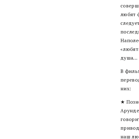
соверше
любят 
следуе
послед
Наполе
«любят»
душа…
В филь
перево
них:
★ Позн
Арунде
говори
привод
наш лю