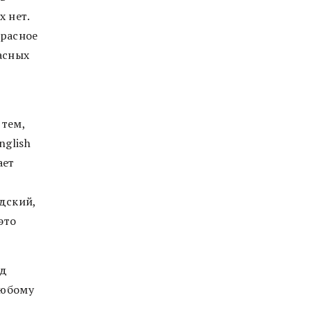
х нет.
красное
асных
 тем,
nglish
ает
дский,
это
ед
любому