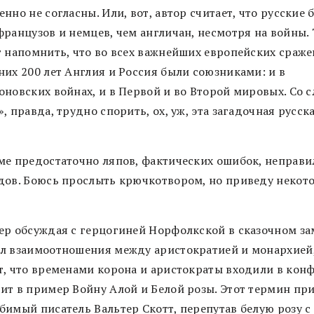
нно не согласны. Или, вот, автор считает, что русские
французов и немцев, чем англичан, несмотря на войны. 
т напомнить, что во всех важнейших европейских cраж
них 200 лет Англия и Россия были союзниками: и в
оновских войнах, и в Первой и во Второй мировых. Со 
, правда, трудно спорить, ох, уж, эта загадочная русск
ме предостаточно ляпов, фактических ошибок, неправ
дов. Боюсь прослыть крючкотвором, но приведу некот
ер обсуждая с герцогиней Норфолкской в сказочном за
л взаимоотношения между аристократией и монархией
т, что временами корона и аристократы входили в конф
ит в пример Войну Алой и Белой розы. Этот термин пр
бимый писатель Вальтер Скотт, перепутав белую розу с