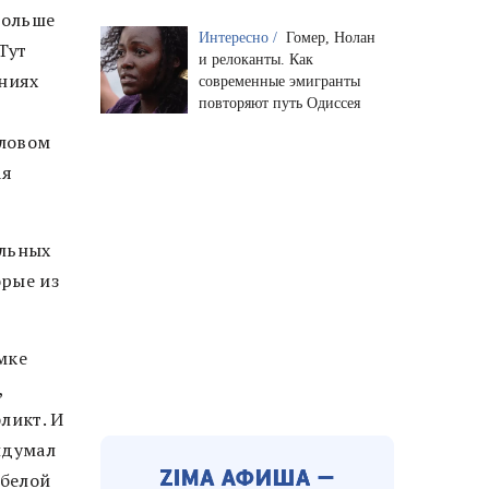
 больше
Интересно /
Гомер, Нолан
Тут
и релоканты. Как
ениях
современные эмигранты
повторяют путь Одиссея
словом
ая
ильных
орые из
мке
,
ликт. И
идумал
 белой