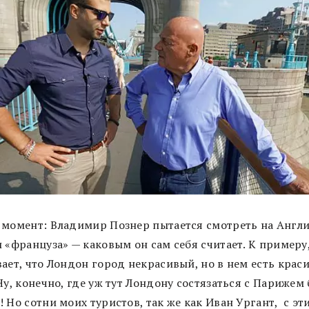
 момент: Владимир Познер пытается смотреть на Англ
 «француза» — каковым он сам себя считает. К примеру
ает, что Лондон город некрасивый, но в нем есть крас
Ну, конечно, где уж тут Лондону cостязаться с Парижем
 Но сотни моих туристов, так же как Иван Ургант, с эт