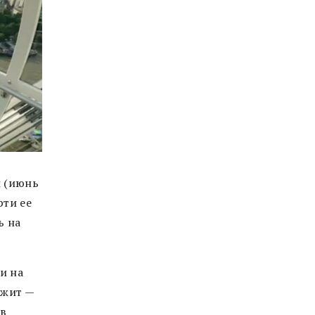
ы (июнь
рти ее
ь на
и на
ежит —
 в