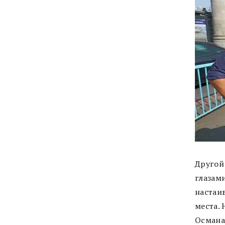
Другой
глазами
настаив
места. 
Османа!