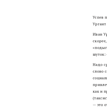
Успев 
Ургант
Иван Ур
скорее
«подыг
шуток: 
Надо ср
cлово 
социал
привле
как и 
(таксис
— это 