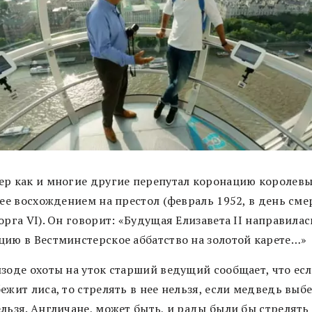
ер как и многие другие перепутал коронацию королев
 ее восхождением на престол (февраль 1952, в день сме
орга VI). Он говорит: «Будущая Елизавета II направилас
цию в Вестминстерское аббатство на золотой карете…»
изоде охоты на уток cтарший ведущий сообщает, что есл
ежит лиса, то стрелять в нее нельзя, если медведь выб
льзя. Англичане, может быть, и рады были бы стрелять