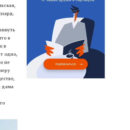
лкская,
ззард.
винуть
что в
о в
т одно,
о не
неру
естве,
я дама
то