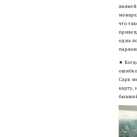
лилией 
монархи
что та
привед
одна п
парламе
★ Когда
ошибко
Сарк м
карту, 
бывший 