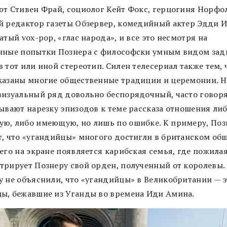
ют Стивен Фрай, социолог Кейт Фокс, герцогиня Норфо
й редактор газеты Обзервер, комедийный актер Эдди И
атый vox-pop, «глас народа», и все это несмотря на
нные попытки Познера с философски умным видом зад
 тот или иной стереотип. Силен телесериал также тем, 
казаны многие общественные традиции и церемонии. Н
визуальный ряд довольно беспорядочный, часто говоря
зывают нарезку эпизодов к теме рассказа отношения либ
ю, либо имеющую, но лишь по ошибке. К примеру, Поз
т, что «угандийцы» многого достигли в британском общ
его на экране появляется карибская семья, где пожила
трирует Познеру свой орден, полученный от королевы.
у не объяснили, что «угандийцы» в Великобритании — э
ы, бежавшие из Уганды во времена Иди Амина.