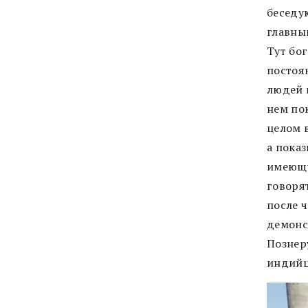
беседу
главны
Тут бог
постоя
людей в
нем по
целом 
а пока
имеющу
говоря
после ч
демонс
Познер
индийц