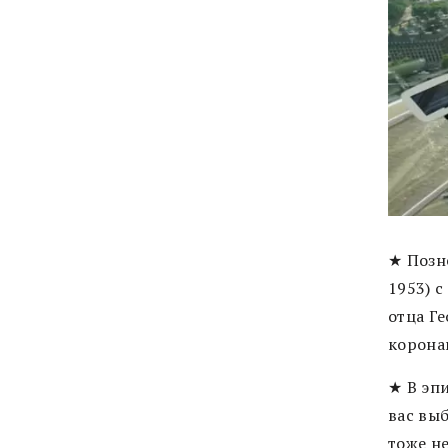
★ Позн
1953) с
отца Ге
корона
★ В эп
вас выб
тоже не