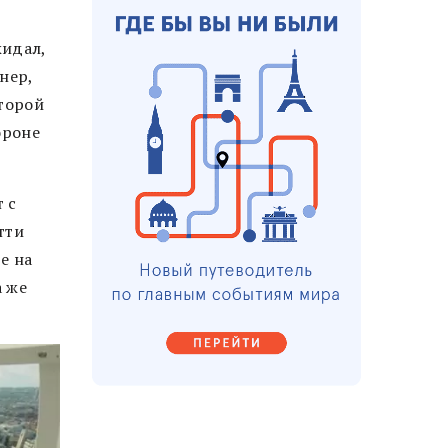
жидал,
нер,
оторой
ороне
 c
тти
е на
а же