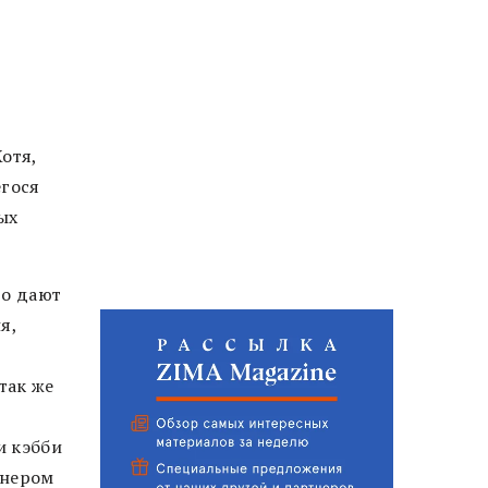
Хотя,
егося
ых
то дают
я,
так же
и кэбби
знером