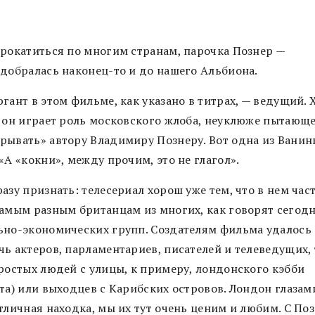
прокатиться по многим странам, парочка Познер —
 добралась наконец-то и до нашего Альбиона.
гант в этом фильме, как указано в титрах, — ведущий. 
, он играет роль московского жлоба, неуклюже пытающ
рывать» автору Владимиру Познеру. Вот одна из Ванин
«А «кокни», между прочим, это не глагол».
азу признать: телесериал хорош уже тем, что в нем час
самым разным британцам из многих, как говорят сегодн
ьно-экономических групп. Создателям фильма удалось
чь актеров, парламентариев, писателей и телеведущих, 
простых людей с улицы, к примеру, лондонского кэбби
та) или выходцев с Карибских островов. Лондон глазам
отличная находка, мы их тут очень ценим и любим. С По