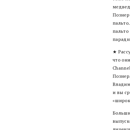
медведе
Познер
пальто
пальто
парадн
★ Расс
что он
Channel
Познер
Владим
и вы ср
«широк
Больши
выпуск
лиценз