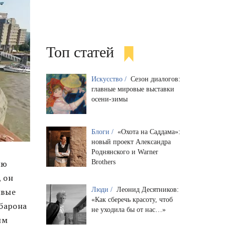
Топ статей
Искусство /
Сезон диалогов:
главные мировые выставки
осени-зимы
Блоги /
«Охота на Саддама»:
новый проект Александра
Роднянского и Warner
Brothers
ию
, он
Люди /
Леонид Десятников:
ивые
«Как сберечь красоту, чтоб
 барона
не уходила бы от нас…»
им