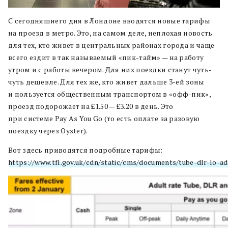
С сегодняшнего дня в Лондоне вводятся новые тарифы
на проезд в метро. Это, на самом деле, неплохая новость
для тех, кто живет в центральных районах города и чаще
всего ездит в так называемый «пик-тайм» — на работу
утром и с работы вечером. Для них поездки станут чуть-
чуть дешевле. Для тех же, кто живет дальше 3-ей зоны
и пользуется общественным транспортом в «офф-пик»,
проезд подорожает на £1.50 — £3.20 в день. Это
при системе Pay As You Go (то есть оплате за разовую
поездку через Oyster).
Вот здесь приводятся подробные тарифы:
https://www.tfl.gov.uk/cdn/static/cms/documents/tube-dlr-lo-adu