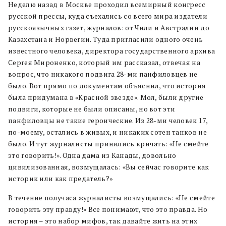
Неделю назад в Москве проходил всемирный конгресс
русской прессы, куда съехались со всего мира издатели
русскоязычных газет, журналов: от Чили и Австралии до
Казахстана и Норвегии. Туда пригласили одного очень
известного человека, директора государственного архива
Сергея Мироненко, который им рассказал, отвечая на
вопрос, что никакого подвига 28-ми панфиловцев не
было. Вот прямо по документам объяснил, что история
была придумана в «Красной звезде». Мол, были другие
подвиги, которые не были описаны, но вот эти
панфиловцы не такие героические. Из 28-ми человек 17,
по-моему, остались в живых, и никаких сотен танков не
было. И тут журналисты принялись кричать: «Не смейте
это говорить!». Одна дама из Канады, довольно
цивилизованная, возмущалась: «Вы сейчас говорите как
историк или как предатель?»
В течение получаса журналисты возмущались: «Не смейте
говорить эту правду!» Все понимают, что это правда. Но
история – это набор мифов, так давайте жить на этих