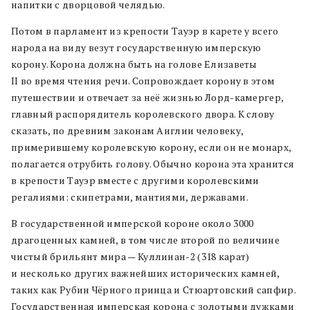
напитки с дворцовой челядью.
Потом в парламент из крепости Тауэр в карете у всего
народа на виду везут государственную имперскую
корону. Корона должна быть на голове Елизаветы
II во время чтения речи. Сопровождает корону в этом
путешествии и отвечает за неё жизнью Лорд-камергер,
главный распорядитель королевского двора. К слову
сказать, по древним законам Англии человеку,
примерившему королевскую корону, если он не монарх,
полагается отрубить голову. Обычно корона эта хранится
в крепости Тауэр вместе с другими королевскими
регалиями: скипетрами, мантиями, державами.
В государственной имперской короне около 3000
драгоценных камней, в том числе второй по величине
чистый брильянт мира — Куллинан-2 (318 карат)
и несколько других важнейших исторических камней,
таких как Рубин Чёрного принца и Стюартовский сапфир.
Государственная имперская корона с золотыми дужками