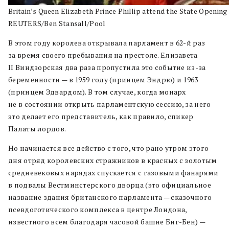
Britain’s Queen Elizabeth Prince Phillip attend the State Opening 
REUTERS/Ben Stansall/Pool
В этом году королева открывала парламент в 62-й раз
за время своего пребывания на престоле. Елизавета
II Виндзорская два раза пропустила это событие из-за
беременности — в 1959 году (принцем Эндрю) и 1963
(принцем Эдвардом). В том случае, когда монарх
не в состоянии открыть парламентскую сессию, за него
это делает его представитель, как правило, спикер
Палаты лордов.
Но начинается все действо с того, что рано утром этого
дня отряд королевских стражников в красных с золотым
средневековых нарядах спускается с газовыми фанарями
в подвалы Вестминстерского дворца (это официальное
название здания британского парламента — сказочного
псевдоготического комплекса в центре Лондона,
известного всем благодаря часовой башне Биг-Бен) —