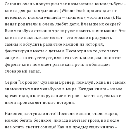
Сегодня очень популярны так называемые виммельбухи –
книги для разглядывания (Wimmelbuch происходит от
немецкого глагола wimmeln — «кишеть», «толпиться»). Их
ценят родители и очень любят дети. В чем же их секрет?
Виммельбухи отлично тренируют память и внимание. Эти
книги не навязывают сюжет – его можно придумать
самим и обсудить развитие каждой из историй,
фантазируя вместе с детьми. Несмотря на то, что текст
чаще всего отсутствует, или его очень мало, именно этот
формат книг помогает развивать речь и обогащает
словарный запас.
Серия “Городок” Сузанны Бренер, пожалуй, одна из самых
знаменитых виммельбухов в мире. Каждая книга – новое
время года, а вот окружение и герои – все те же, только с
ними происходят новые истории.
Наконец наступило лето! Поспели вишни, стало жарко,
можно бегать босиком, иногда налетает гроза, но после
нее опять светит солнце! Как и в предыдущих книгах –