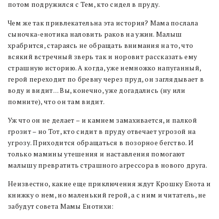
потом подружился с Тем, кто сидел в пруду.
Чем же так привлекательна эта история? Мама послала
сыночка-енотика наловить раков на ужин. Малыш
храбрится, стараясь не обращать внимания на то, что
всякий встречный зверь так и норовит рассказать ему
страшную историю. А когда, уже немножко напуганный,
герой переходит по бревну через пруд, он заглядывает в
воду и видит… Вы, конечно, уже догадались (ну или
помните), что он там видит.
Уж что он не делает – и камнем замахивается, и палкой
грозит – но Тот, кто сидит в пруду отвечает угрозой на
угрозу. Приходится обращаться в позорное бегство. И
только мамины утешения и наставления помогают
малышу превратить страшного агрессора в нового друга.
Неизвестно, какие еще приключения ждут Крошку Енота и
книжку о нем, но маленький герой, а с ним и читатель, не
забудут совета Мамы Енотихи: