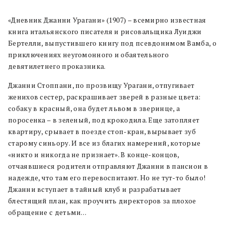
«Дневник Джанни Урагани» (1907) – всемирно известная
книга итальянского писателя и рисовальщика Луиджи
Бертелли, выпустившего книгу под псевдонимом Вамба, о
приключениях неугомонного и обаятельного
девятилетнего проказника.
Джанни Стоппани, по прозвищу Урагани, отпугивает
женихов сестер, раскрашивает зверей в разные цвета:
собаку в красный, она будет львом в зверинце, а
поросенка – в зеленый, под крокодила. Еще затопляет
квартиру, срывает в поезде стоп-кран, вырывает зуб
старому синьору. И все из благих намерений, которые
«никто и никогда не признает». В конце-концов,
отчаявшиеся родители отправляют Джанни в пансион в
надежде, что там его перевоспитают. Но не тут-то было!
Джанни вступает в тайный клуб и разрабатывает
блестящий план, как проучить директоров за плохое
обращение с детьми…