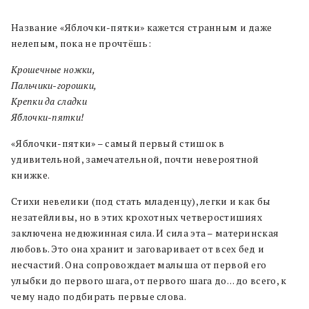
Название «Яблочки-пятки» кажется странным и даже
нелепым, пока не прочтёшь:
Крошечные ножки,
Пальчики-горошки,
Крепки да сладки
Яблочки-пятки!
«Яблочки-пятки» – самый первый стишок в
удивительной, замечательной, почти невероятной
книжке.
Стихи невелики (под стать младенцу), легки и как бы
незатейливы, но в этих крохотных четверостишиях
заключена недюжинная сила. И сила эта – материнская
любовь. Это она хранит и заговаривает от всех бед и
несчастий. Она сопровождает малыша от первой его
улыбки до первого шага, от первого шага до… до всего, к
чему надо подбирать первые слова.