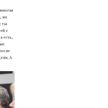
 многая
, но
: ты
ей с
а есть,
ные
после
ели. А