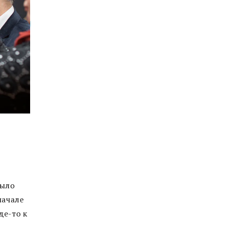
было
начале
де-то к