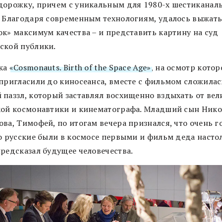
дорожку, причем с уникальным для 1980-х шестикана
. Благодаря современным технологиям, удалось выжать
ок» максимум качества – и представить картину на суд
ской публики.
ка
«Cosmonauts. Birth of the Space Age»
, на осмотр котор
 пригласили до киносеанса, вместе с фильмом сложилас
 паззл, который заставлял восхищенно вздыхать от вел
кой космонавтики и кинематографа. Младший сын Нико
ова, Тимофей, по итогам вечера признался, что очень г
то русские были в космосе первыми и фильм деда насто
предсказал будущее человечества.