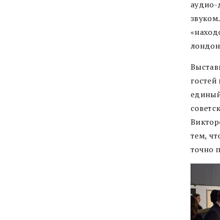
аудио-
звуком
«наход
лондон
Выстав
гостей
единый
советс
Виктор
тем, ч
точно 