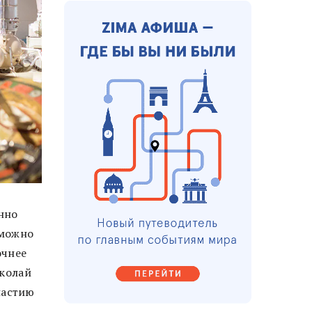
нно
 можно
очнее
иколай
настию