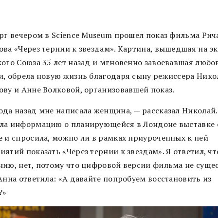
ерг вечером в Science Museum прошел показ фильма Рич
ова «Через тернии к звездам». Картина, вышедшая на э
кого Союза 35 лет назад и мгновенно завоевавшая любо
и, обрела новую жизнь благодаря сыну режиссера Ник
ову и Анне Волковой, организовавшей показ.
ода назад мне написала женщина, — рассказал Николай.
ла информацию о планирующейся в Лондоне выставке 
е и спросила, можно ли в рамках приуроченных к ней
ятий показать «Через тернии к звездам». Я ответил, что
нию, нет, потому что цифровой версии фильма не сущес
Анна ответила: «А давайте попробуем восстановить из
?»