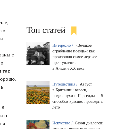
час,
Топ статей
то.
ни
Интересно /
«Великое
ограбление поезда»: как
раны с
произошло самое дерзкое
то
преступление
в Англии XX века
я так
хорошо.
Путешествия /
Август
ть
в Британии: вереск,
подсолнухи и Персеиды — 5
способов красиво проводить
 В
лето
и о
и и
Искусство /
Сезон диалогов:
главные мировые выставки