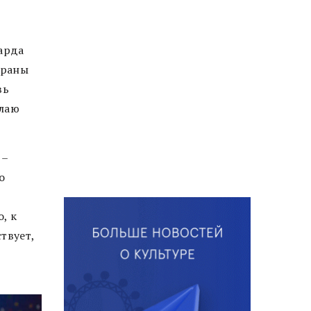
арда
краны
вь
олаю
 –
о
, к
твует,