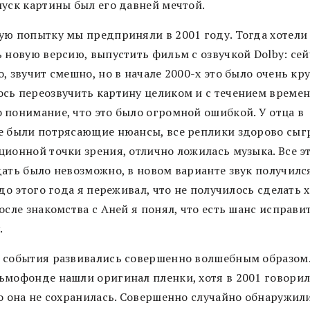
пуск картины был его давней мечтой.
ую попытку мы предприняли в 2001 году. Тогда хотели
 новую версию, выпустить фильм с озвучкой Dolby: сей
, звучит смешно, но в начале 2000-х это было очень кру
сь переозвучить картину целиком и с течением време
 понимание, что это было огромной ошибкой. У отца в
е были потрясающие нюансы, все реплики здорово сыг
ционной точки зрения, отлично ложилась музыка. Все э
дать было невозможно, в новом варианте звук получилс
 до этого года я переживал, что не получилось сделать 
осле знакомства с Аней я понял, что есть шанс исправи
.
 события развивались совершенно волшебным образом.
ьмофонде нашли оригинал пленки, хотя в 2001 говорил
то она не сохранилась. Совершенно случайно обнаружил