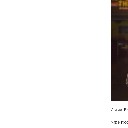
Анна В
Уже пос