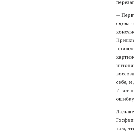
переза
— Перв
сделать
конечно
Пришло
пришло
картин
интона
воссоз
себе, и
И вот п
ошибку
Дальше
Госфил
том, ч