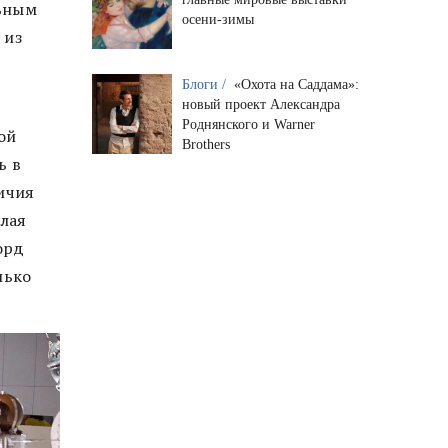
льным
осени-зимы
 из
Блоги /
«Охота на Саддама»:
новый проект Александра
Роднянского и Warner
ой
Brothers
ь в
ичия
лая
орд
лько