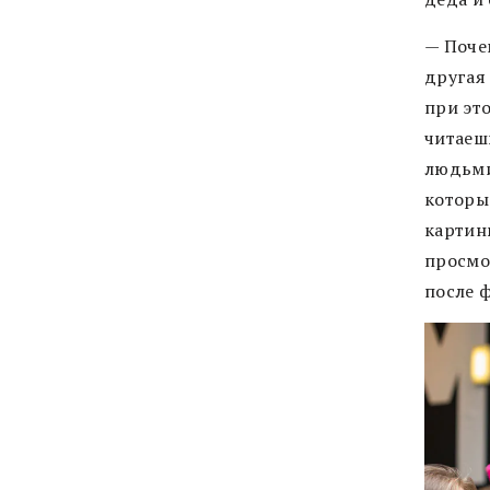
— Поче
другая
при это
читаеш
людьми.
которы
картин
просмо
после 