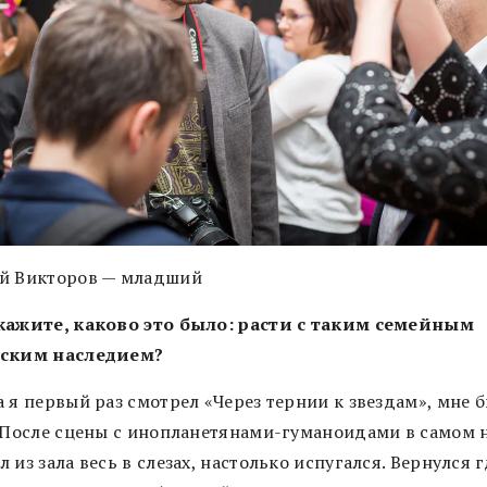
й Викторов — младший
кажите, каково это было: расти с таким семейным
еским наследием?
 я первый раз смотрел «Через тернии к звездам», мне 
. После сцены с инопланетянами-гуманоидами в самом 
 из зала весь в слезах, настолько испугался. Вернулся г