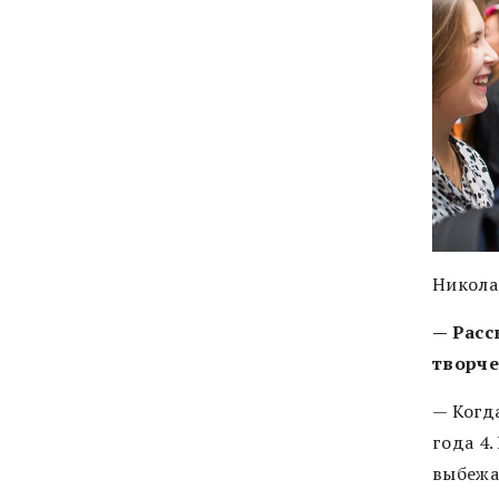
Никола
— Расс
творч
— Когда
года 4
выбежал