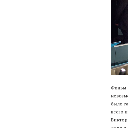
Фильм 
невозм
было та
всего 
Виктор
деда и 