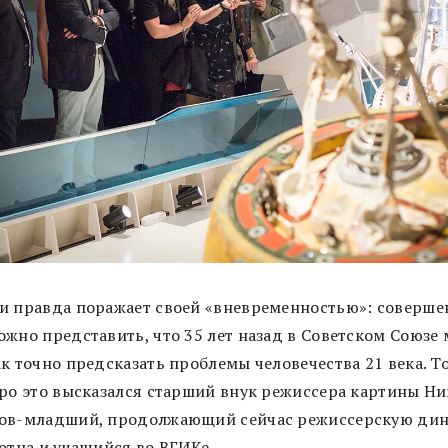
и правда поражает своей «вневременностью»: соверше
ожно представить, что 35 лет назад в Советском Союзе
к точно предсказать проблемы человечества 21 века. Т
про это высказался старший внук режиссера картины Н
ов-младший, продолжающий сейчас режиссерскую ди
отца и учащийся во ВГИКе.