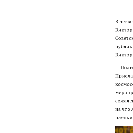
В четв
Виктор
Советс
публик
Виктор
— Полг
Присла
космос
меропри
сожале
на что 
пленки