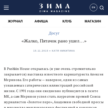
EN
ЖУРНАЛ
АФИША
КЛУБ
МАГАЗИН
Досуг
«Жалко, Пятачок рано ушел…»
15.11.2015
КАТЯ НИКИТИНА
В Pushkin House открылась (и уже очень стремительно
закрывается) выставка известного карикатуриста Алексея
Меринова. Его работы — наверное, одни из самых
узнаваемых сатирических иллюстраций российской
жизни. С 1991 года они ежедневно публикуются в газете
МК, а сам Меринов успел стать лауреатом премий Союза
журналистов «Золотое перо», Академии свободной прессы
и множества международных фестивалей и конкурсов.