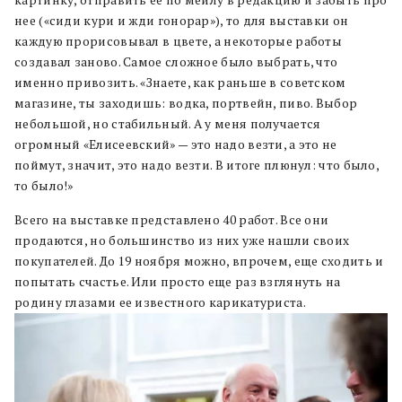
картинку, отправить ее по мейлу в редакцию и забыть про
нее («сиди кури и жди гонорар»), то для выставки он
каждую прорисовывал в цвете, а некоторые работы
создавал заново. Самое сложное было выбрать, что
именно привозить. «Знаете, как раньше в советском
магазине, ты заходишь: водка, портвейн, пиво. Выбор
небольшой, но стабильный. А у меня получается
огромный «Елисеевский» — это надо везти, а это не
поймут, значит, это надо везти. В итоге плюнул: что было,
то было!»
Всего на выставке представлено 40 работ. Все они
продаются, но большинство из них уже нашли своих
покупателей. До 19 ноября можно, впрочем, еще сходить и
попытать счастье. Или просто еще раз взглянуть на
родину глазами ее известного карикатуриста.