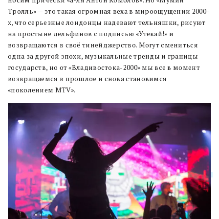
носим прически «а-ля Антон Комолов». Но «Мумий
Тролль» — это такая огромная веха в мироощущении 2000-
х, что серьезные лондонцы надевают тельняшки, рисуют
на простыне дельфинов с подписью «Утекай!» и
возвращаются в своё тинейджерство. Могут смениться
одна за другой эпохи, музыкальные тренды и границы
государств, но от «Владивостока-2000» мы все в момент
возвращаемся в прошлое и снова становимся
«поколением MTV».