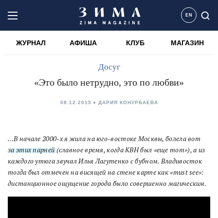
EN
ЖУРНАЛ
АФИША
КЛУБ
МАГАЗИН
Досуг
«Это было нетрудно, это по любви»
08.12.2015
ДАРИЯ КОНУРБАЕВА
…В начале 2000-х я жила на юго-востоке Москвы, болела вот
за этих парней
(славное время, когда КВН был «еще тот»), а из
каждого утюга звучал Илья Лагутенко с бубном. Владивосток
тогда был отмечен на висящей на стене карте как «must see»:
дистанционное ощущение города было совершенно магическим.