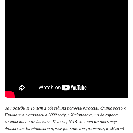
За последние 15 лет я объездила половину России, ближе всего к
Приморью оказалась в 2009 году, в Хабаровске, но до города-
мечты так и не доехала. К концу 2015-го я оказываюсь еще
дальше от Владивостока, чем раньше. Как, впрочем, и «Мумий