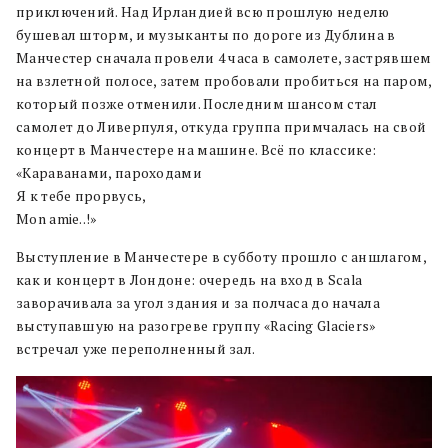
приключений. Над Ирландией всю прошлую неделю
бушевал шторм, и музыканты по дороге из Дублина в
Манчестер сначала провели 4 часа в самолете, застрявшем
на взлетной полосе, затем пробовали пробиться на паром,
который позже отменили. Последним шансом стал
самолет до Ливерпуля, откуда группа примчалась на свой
концерт в Манчестере на машине. Всё по классике:
«Караванами, пароходами
Я к тебе прорвусь,
Mon amie..!»
Выступление в Манчестере в субботу прошло с аншлагом,
как и концерт в Лондоне: очередь на вход в Scala
заворачивала за угол здания и за полчаса до начала
выступавшую на разогреве группу «Racing Glaciers»
встречал уже переполненный зал.