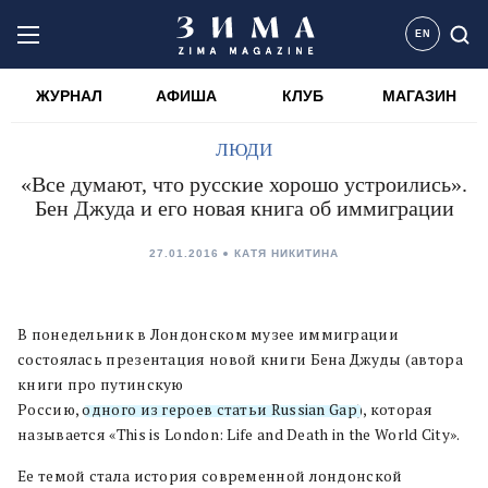
EN
ЖУРНАЛ
АФИША
КЛУБ
МАГАЗИН
ЛЮДИ
«Все думают, что русские хорошо устроились».
Бен Джуда и его новая книга об иммиграции
27.01.2016
КАТЯ НИКИТИНА
В понедельник в Лондонском музее иммиграции
состоялась презентация новой книги Бена Джуды (автора
книги про путинскую
Россию,
одного из героев статьи Russian Gap
), которая
называется «This is London: Life and Death in the World City».
Ее темой стала история современной лондонской