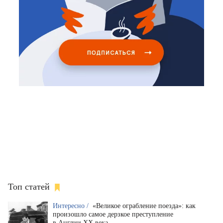
Топ статей
Интересно /
«Великое ограбление поезда»: как
произошло самое дерзкое преступление
в Англии XX века