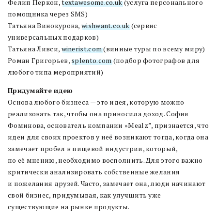
Фелип Перкон
,
textawesome.co.uk
(
услуга персонального
помощника через SMS
)
Татьяна Винокурова
,
wishwant.co.uk
(
сервис
универсальных подарков
)
Татьяна Ливси
,
winerist.com
(
винные туры по всему миру
)
Роман Григорьев
,
splento.com
(
подбор фотографов для
любого типа мероприятий
)
Придумайте идею
Основа любого бизнеса — это идея
,
которую можно
реализовать так
,
чтобы она приносила доход
.
София
Фоминова
,
основатель компании »
Mealz
”
,
признается
,
что
идеи для своих проектов у неё возникают тогда
,
когда она
замечает
пробел
в пищевой индустрии
,
котор
ый
,
по её мнению
,
необходимо восполнить
.
Для этого важно
критически анализировать собственные желания
и пожелания друзей
.
Часто
,
замечает она
,
люди начинают
свой бизнес
,
придумывая
,
как улучшить уже
существующие на рынке продукты.