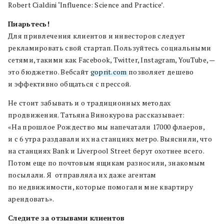
Robert Cialdini
‘
Influence: Science and Practice
’
.
Пиарьтесь!
Для привлечения клиентов и инвесторов следует
рекламировать свой стартап
.
Пользуйтесь социальными
сетями
,
такими как
Facebook, Twitter, Instagram, YouTube
,
—
это бюджетно
.
Вебсайт
goprit.com
позволяет дешево
и эффективно общаться с прессой
.
Не стоит забывать и о традиционных методах
продвижения
.
Татьяна Винокурова рассказывает
:
«На прошлое Рождество мы напечатали
17000
флаеров
,
и с
6
утра раздавали их на станциях метро
.
Выяснили
,
что
на станциях
Bank
и
Liverpool Street
берут охотнее всего
.
Потом еще по почтовым ящикам разносили
,
знакомым
посылали
.
Я отправляла их даже агентам
по недвижимости
,
которые помогали мне квартиру
арендовать»
.
Следите за отзывами клиентов