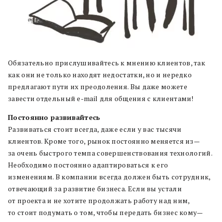
Обязательно прислушивайтесь к мнению клиентов
,
так
как они не только находят
недостатки
,
но и нередко
предлагают пути их преодоления
.
Вы даже можете
завести отдельный
e-mail
для
общения
с клиентами
!
Постоянно развивайтесь
Развиваться стоит всегда
,
даже если у вас тысячи
клиентов
.
Кроме того
,
рынок постоянно меняется из
—
за очень быстрого темпа совершенствования технологий
.
Необходимо постоянно адаптироваться к его
изменениям
.
В компании всегда должен быть сотрудник
,
отвечающий за развитие бизнеса
.
Если вы устали
от проекта и не хотите продолжать работу над ним
,
то стоит подумать о том
,
чтобы передать бизнес кому
—