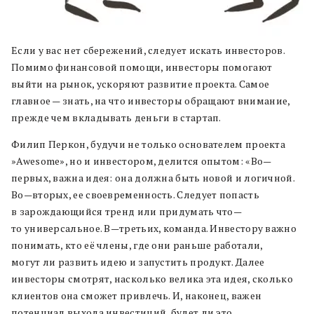
Если у вас нет сбережений, следует искать инвесторов.
Помимо финансовой помощи, инвесторы помогают
выйти на рынок, ускоряют развитие проекта. Самое
главное — знать, на что инвесторы обращают внимание,
прежде чем вкладывать деньги в стартап.
Филип Перкон
,
будучи не только основателем проекта
»
Awesome
»
,
но и инвестором
,
делится опытом
:
«Во
—
первых
,
важна идея
:
она должна быть нов
ой
и логичн
ой
.
Во
—
вторых
,
ее своевременность
.
Следует попасть
в
зарождающийся тренд
или придумать что
—
то универсальное
.
В
—
третьих
,
команда
.
Инвестору важно
понимать
,
кто её члены
,
где они раньше работали
,
могут ли развить идею и запустить продукт
.
Далее
инвесторы смотрят
,
насколько
велика
эта идея,
сколько
клиентов она
с
может привлечь
.
И
,
наконец
,
важен
потенциал выхода инвестиций
,
будет ли это