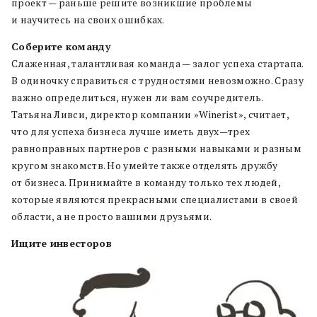
проект — раньше решите
возникшие
проблемы
и научи
тесь
на своих ошибках
.
Соберите команду
Слаженная
,
талантливая команда — залог успеха стартапа
.
В одиночку справиться с трудностями невозможно
.
Сразу
важно определиться
,
нужен ли вам
соучредитель
.
Татьяна Ливси
,
директор компании »
Winerist
»
,
считает
,
что для успеха бизнеса лучше иметь двух
—
трех
равноправных партнеров
с разными навыками и разным
кругом знакомств
.
Но
умейте также отделять дружбу
от бизнеса
.
Принимайте в команду
только тех людей
,
которые
являются
прекрасны
ми
специалист
ами
в своей
области
,
а не просто ваши
ми
друзья
ми
.
Ищите инвесторов