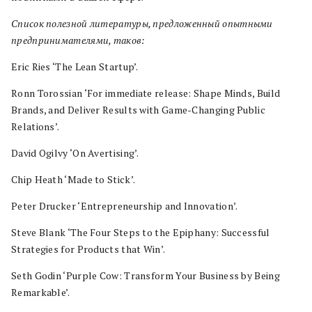
Список полезной литературы
,
предложенный опытными
предпринимателями
,
тако
в
:
Eric Ries
‘
The Lean Startup
’
.
Ronn Torossian
‘
For immediate release: Shape Minds, Build
Brands, and Deliver Results with Game-Changing Public
Relations
’
.
David Ogilvy
‘
On Avertising
’
.
Chip Heath
‘
Made to Stick
’
.
Peter Drucker
‘
Entrepreneurship and Innovation
’
.
Steve Blank
‘
The Four Steps to the Epiphany: Successful
Strategies for Products that Win
’
.
Seth Godin
‘
Purple Cow: Transform Your Business by Being
Remarkable
’
.