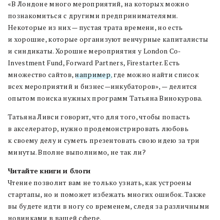
«В Лондоне много
мероприятий
,
на которых можно
познакомиться с другими предпринимателями
.
Некоторые из них —
пустая трата времени
,
но есть
и хорошие
,
которые организуют
венчурны
е
капиталисты
и синдикат
ы
.
Хорошие
мероприятия
у
London Co-
Investment Fund, Forward Partners, Firestarter.
Есть
множество сайтов
,
например
,
где можно
найти
список
всех мероприятий и бизнес
—
инкубаторов», — делится
опытом
поиска нужных программ Татьяна Винокурова
.
Татьяна Ливси говорит
,
что для того
,
чтобы попасть
в акселератор
,
нужно продемонстрировать
любовь
к своему делу и суметь презентовать свою идею за три
минуты
.
Вполне выполнимо
,
не так ли
?
Читайте книги и блоги
Чтение позволит вам не только узнать
,
как устроены
стартапы
,
но и поможет избежать многих ошибок
.
Также
в
ы будете идти в ногу со временем
,
следя за различными
новинками в вашей сфере
.