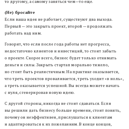
то другому
,
а самому заняться чем
—
то еще
.
(Не) бросайте
Если ваша идея не работает
,
существуют два выхода
.
Первый — это закрыть проект
,
второй — продолжать
работать над ним
.
Говорят
,
что если после года работы нет прогресса
,
недостаточно клиентов и инвестиций
,
то стоит забыть
о проекте
.
Скорее всего
,
бизнес будет только отнимать
деньги и силы
.
Закрыть стартап морально тяжело
,
но стоит быть реалистичным
.
На практике
оказывается
,
что треть проектов проваливается
,
треть уходит «в ноль»
,
а треть оказывается успешной
.
Вы всегда можете начать
с нуля
,
сгенерировав новую
идею
.
С другой стороны
,
никогда не стоит сдаваться
.
Если
вы решили дать бизнесу больше времени
,
стоит понять
,
почему он неэффективен
,
прислушаться к клиентам
и адаптироваться к их пожеланиям
.
В конце концов
,