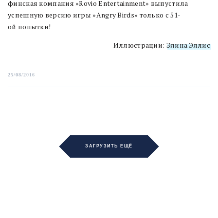
финская компания »
Rovio Entertainment
» выпустила
успешную версию игры »
Angry Birds
» только с
51-
ой попытки
!
Иллюстрации:
Элина Эллис
25/08/2016
ЗАГРУЗИТЬ ЕЩЁ