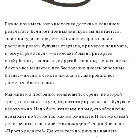
Важно понимать
,
чего вы хотите достичь в конечном
результате
.
Если нет понимания
,
куда вы
двигаетесь
,
то
вы
никуда не придёте
.
«
С одной стороны
,
надо
распланировать будущее стартапа
,
примерно понимать
,
к чему
стремиться»
,
— отмечает Роман Григорьев
из »
Splento
»
,
— «однако
,
с другой стороны
,
в стартапе так
быстро все меняется
,
что бесполезно писать огромные
бизнес
—
планы с самого начала и планировать все
до мельчайшего шага
»
.
Мы живем в постоянно меняющейся среде
,
в которой
тренды приходят и уходят
,
поэтому предсказать буду
щее
невозможно
.
Н
адо быть готовым к тому
,
что абсолютно
всё может пойти не так
,
как вы ожидаете
.
И все же самый
действенный совет даёт миллиардер Ричард Бренсон
:
«Просто делайте
!
»
.
Действительно
,
раньше начнёте