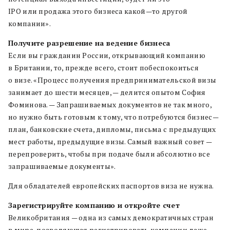
IPO
или продажа
этого бизнеса
какой
—
то другой
компании
»
.
Получите разрешение на ведение бизнеса
Если вы гражданин России
,
открывающий компанию
в Британии
,
то
,
прежде всего
,
стоит побеспокоиться
о визе
.
«Процесс получения предпринимательской визы
занимает до шести месяцев
,
— делится
опытом
София
Фоминова
.
—
Запрашиваемых документов не так много
,
но нужно быть готовым
к тому
,
что
потребуются
бизнес
—
план
,
банковские счета
,
дипломы
,
письма с предыдущих
мест работы
,
предыдущие визы
.
Самый важный совет —
перепроверить
,
чтобы при подаче были абсолютно все
запрашиваемые документы»
.
Для обладателей европейских паспортов виза не нужна
.
Зарегистрируйте компанию и откройте счет
Великобритания — одна из самых демократичных стран
в мире, позволяющая регистрировать компании даже