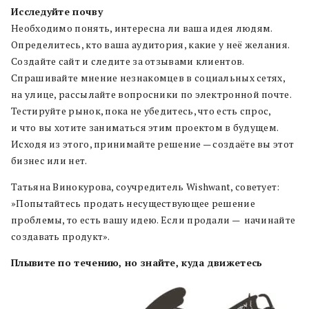
Исследуйте почву
Необходимо понять
,
интересна ли ваша идея людям
.
Определитесь
,
кто ваша аудитория
,
какие у неё желания
.
Создайте
сайт и следите за отзывами клиентов
.
Спрашивайте мнение незнакомцев в социальных сетях
,
на улице
,
рассылайте
в
опросники по
электронной почте
.
Тестируйте рынок
,
пока не убедитесь
,
что есть спрос,
и что вы хотите заниматься этим проектом в будущем
.
Исходя из этого
,
принимайте решение — создаёте вы этот
бизнес или нет
.
Татьяна Винокурова
,
соучредитель
Wishwant,
советует
:
»
Попытайтесь продать несуществующее решение
проблемы
,
то есть вашу идею
.
Если продали — начинайте
создавать
продукт»
.
Плывите по течению, но знайте, куда движетесь